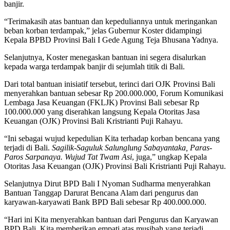
banjir.
“Terimakasih atas bantuan dan kepeduliannya untuk meringankan
beban korban terdampak,” jelas Gubernur Koster didampingi
Kepala BPBD Provinsi Bali I Gede Agung Teja Bhusana Yadnya.
Selanjutnya, Koster menegaskan bantuan ini segera disalurkan
kepada warga terdampak banjir di sejumlah titik di Bali.
Dari total bantuan inisiatif tersebut, terinci dari OJK Provinsi Bali
menyerahkan bantuan sebesar Rp 200.000.000, Forum Komunikasi
Lembaga Jasa Keuangan (FKLJK) Provinsi Bali sebesar Rp
100.000.000 yang diserahkan langsung Kepala Otoritas Jasa
Keuangan (OJK) Provinsi Bali Kristrianti Puji Rahayu.
“Ini sebagai wujud kepedulian Kita terhadap korban bencana yang
terjadi di Bali.
Sagilik-Saguluk Salunglung Sabayantaka, Paras-
Paros Sarpanaya. Wujud Tat Twam Asi
, juga,” ungkap Kepala
Otoritas Jasa Keuangan (OJK) Provinsi Bali Kristrianti Puji Rahayu.
Selanjutnya Dirut BPD Bali I Nyoman Sudharma menyerahkan
Bantuan Tanggap Darurat Bencana Alam dari pengurus dan
karyawan-karyawati Bank BPD Bali sebesar Rp 400.000.000.
“Hari ini Kita menyerahkan bantuan dari Pengurus dan Karyawan
BPD Bali, Kita memberikan empati atas musibah yang terjadi.