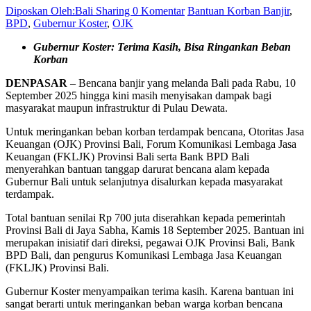
Diposkan Oleh:Bali Sharing
0 Komentar
Bantuan Korban Banjir
,
BPD
,
Gubernur Koster
,
OJK
Gubernur Koster: Terima Kasih, Bisa Ringankan Beban
Korban
DENPASAR
– Bencana banjir yang melanda Bali pada Rabu, 10
September 2025 hingga kini masih menyisakan dampak bagi
masyarakat maupun infrastruktur di Pulau Dewata.
Untuk meringankan beban korban terdampak bencana, Otoritas Jasa
Keuangan (OJK) Provinsi Bali, Forum Komunikasi Lembaga Jasa
Keuangan (FKLJK) Provinsi Bali serta Bank BPD Bali
menyerahkan bantuan tanggap darurat bencana alam kepada
Gubernur Bali untuk selanjutnya disalurkan kepada masyarakat
terdampak.
Total bantuan senilai Rp 700 juta diserahkan kepada pemerintah
Provinsi Bali di Jaya Sabha, Kamis 18 September 2025. Bantuan ini
merupakan inisiatif dari direksi, pegawai OJK Provinsi Bali, Bank
BPD Bali, dan pengurus Komunikasi Lembaga Jasa Keuangan
(FKLJK) Provinsi Bali.
Gubernur Koster menyampaikan terima kasih. Karena bantuan ini
sangat berarti untuk meringankan beban warga korban bencana