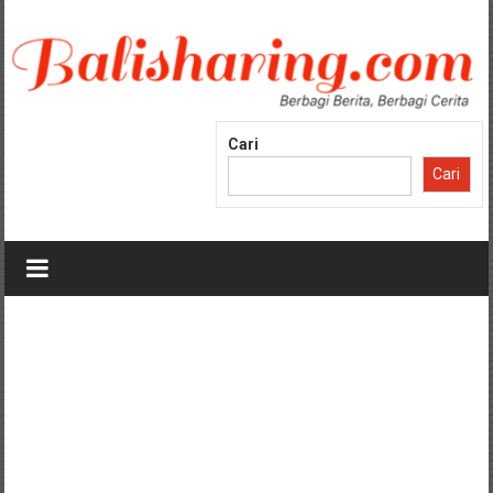
Lompat
ke
konten
Cari
Cari