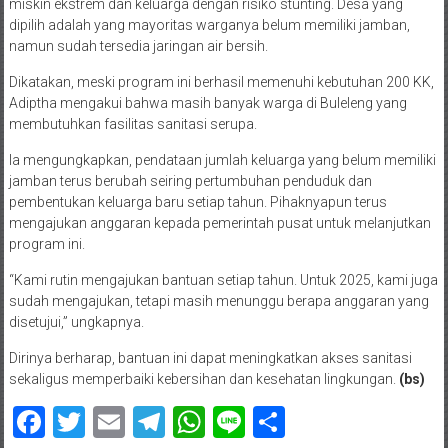
miskin ekstrem dan keluarga dengan risiko stunting. Desa yang
dipilih adalah yang mayoritas warganya belum memiliki jamban,
namun sudah tersedia jaringan air bersih.
Dikatakan, meski program ini berhasil memenuhi kebutuhan 200 KK,
Adiptha mengakui bahwa masih banyak warga di Buleleng yang
membutuhkan fasilitas sanitasi serupa.
Ia mengungkapkan, pendataan jumlah keluarga yang belum memiliki
jamban terus berubah seiring pertumbuhan penduduk dan
pembentukan keluarga baru setiap tahun. Pihaknyapun terus
mengajukan anggaran kepada pemerintah pusat untuk melanjutkan
program ini.
“Kami rutin mengajukan bantuan setiap tahun. Untuk 2025, kami juga
sudah mengajukan, tetapi masih menunggu berapa anggaran yang
disetujui,” ungkapnya.
Dirinya berharap, bantuan ini dapat meningkatkan akses sanitasi
sekaligus memperbaiki kebersihan dan kesehatan lingkungan.
(bs)
Facebook
Twitter
Email
Telegram
WhatsApp
Line
Share