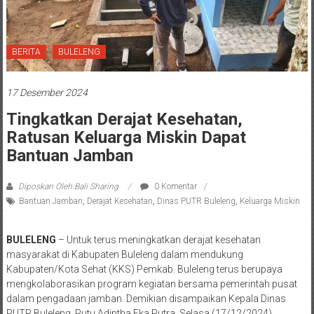
BERITA
BULELENG
17 Desember 2024
Tingkatkan Derajat Kesehatan,
Ratusan Keluarga Miskin Dapat
Bantuan Jamban
Diposkan Oleh:Bali Sharing
0 Komentar
Bantuan Jamban
,
Derajat Kesehatan
,
Dinas PUTR Buleleng
,
Keluarga Miskin
BULELENG
– Untuk terus meningkatkan derajat kesehatan
masyarakat di Kabupaten Buleleng dalam mendukung
Kabupaten/Kota Sehat (KKS) Pemkab. Buleleng terus berupaya
mengkolaborasikan program kegiatan bersama pemerintah pusat
dalam pengadaan jamban. Demikian disampaikan Kepala Dinas
PUTR Buleleng, Putu Adiptha Eka Putra, Selasa (17/12/2024).