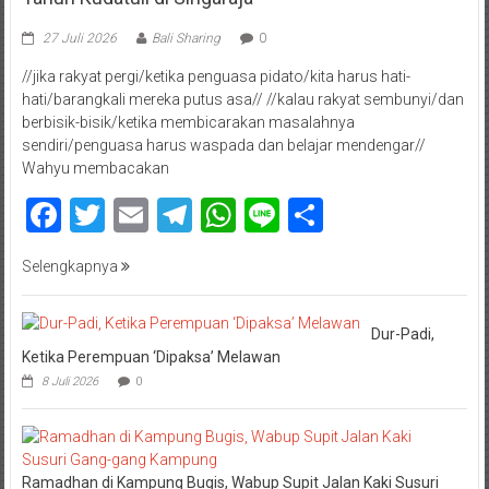
27 Juli 2026
Bali Sharing
0
//jika rakyat pergi/ketika penguasa pidato/kita harus hati-
hati/barangkali mereka putus asa// //kalau rakyat sembunyi/dan
berbisik-bisik/ketika membicarakan masalahnya
sendiri/penguasa harus waspada dan belajar mendengar//
Wahyu membacakan
Facebook
Twitter
Email
Telegram
WhatsApp
Line
Share
Selengkapnya
Dur-Padi,
Ketika Perempuan ‘Dipaksa’ Melawan
8 Juli 2026
0
Ramadhan di Kampung Bugis, Wabup Supit Jalan Kaki Susuri