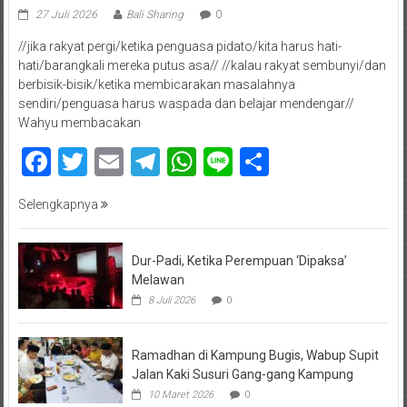
27 Juli 2026
Bali Sharing
0
//jika rakyat pergi/ketika penguasa pidato/kita harus hati-
hati/barangkali mereka putus asa// //kalau rakyat sembunyi/dan
berbisik-bisik/ketika membicarakan masalahnya
sendiri/penguasa harus waspada dan belajar mendengar//
Wahyu membacakan
Facebook
Twitter
Email
Telegram
WhatsApp
Line
Share
Selengkapnya
Dur-Padi, Ketika Perempuan ‘Dipaksa’
Melawan
8 Juli 2026
0
Ramadhan di Kampung Bugis, Wabup Supit
Jalan Kaki Susuri Gang-gang Kampung
10 Maret 2026
0