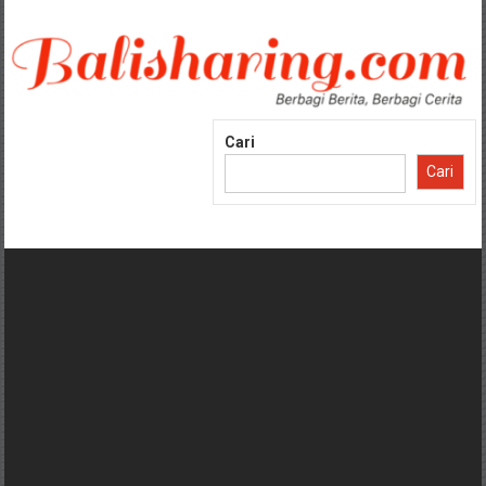
Lompat
ke
konten
Cari
Cari