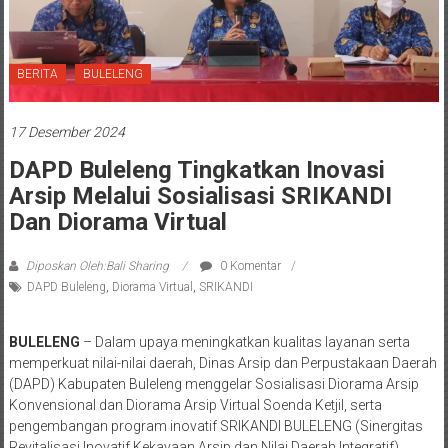
BERITA
BULELENG
17 Desember 2024
DAPD Buleleng Tingkatkan Inovasi
Arsip Melalui Sosialisasi SRIKANDI
Dan Diorama Virtual
Diposkan Oleh:Bali Sharing
0 Komentar
DAPD Buleleng
,
Diorama Virtual
,
SRIKANDI
BULELENG
– Dalam upaya meningkatkan kualitas layanan serta
memperkuat nilai-nilai daerah, Dinas Arsip dan Perpustakaan Daerah
(DAPD) Kabupaten Buleleng menggelar Sosialisasi Diorama Arsip
Konvensional dan Diorama Arsip Virtual Soenda Ketjil, serta
pengembangan program inovatif SRIKANDI BULELENG (Sinergitas
Revitalisasi Inovatif Kekayaan Arsip dan Nilai Daerah Integratif).