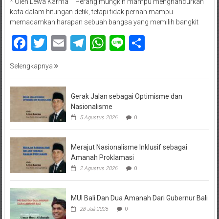
* Oleh Lewa Karma “Perang mungkin mampu menghancurkan
kota dalam hitungan detik, tetapi tidak pernah mampu
memadamkan harapan sebuah bangsa yang memilih bangkit
Facebook
Twitter
Email
Telegram
WhatsApp
Line
Share
Selengkapnya
Gerak Jalan sebagai Optimisme dan
Nasionalisme
5 Agustus 2026
0
Merajut Nasionalisme Inklusif sebagai
Amanah Proklamasi
2 Agustus 2026
0
MUI Bali Dan Dua Amanah Dari Gubernur Bali
28 Juli 2026
0