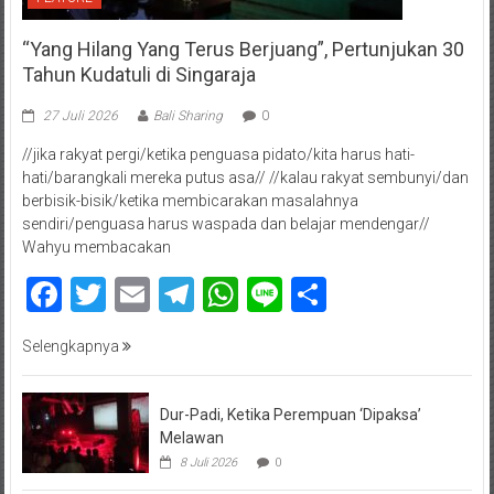
“Yang Hilang Yang Terus Berjuang”, Pertunjukan 30
Tahun Kudatuli di Singaraja
27 Juli 2026
Bali Sharing
0
//jika rakyat pergi/ketika penguasa pidato/kita harus hati-
hati/barangkali mereka putus asa// //kalau rakyat sembunyi/dan
berbisik-bisik/ketika membicarakan masalahnya
sendiri/penguasa harus waspada dan belajar mendengar//
Wahyu membacakan
Facebook
Twitter
Email
Telegram
WhatsApp
Line
Share
Selengkapnya
Dur-Padi, Ketika Perempuan ‘Dipaksa’
Melawan
8 Juli 2026
0