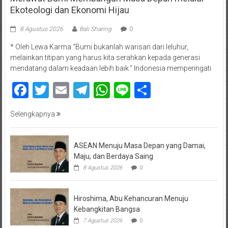
Ekoteologi dan Ekonomi Hijau
8 Agustus 2026
Bali Sharing
0
* Oleh Lewa Karma “Bumi bukanlah warisan dari leluhur,
melainkan titipan yang harus kita serahkan kepada generasi
mendatang dalam keadaan lebih baik.” Indonesia memperingati
Facebook
Twitter
Email
Telegram
WhatsApp
Line
Share
Selengkapnya
ASEAN Menuju Masa Depan yang Damai,
Maju, dan Berdaya Saing
8 Agustus 2026
0
Hiroshima, Abu Kehancuran Menuju
Kebangkitan Bangsa
7 Agustus 2026
0