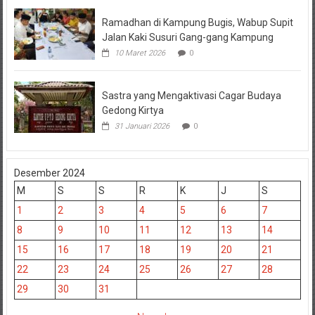
Ramadhan di Kampung Bugis, Wabup Supit
Jalan Kaki Susuri Gang-gang Kampung
10 Maret 2026
0
Sastra yang Mengaktivasi Cagar Budaya
Gedong Kirtya
31 Januari 2026
0
Desember 2024
M
S
S
R
K
J
S
1
2
3
4
5
6
7
8
9
10
11
12
13
14
15
16
17
18
19
20
21
22
23
24
25
26
27
28
29
30
31