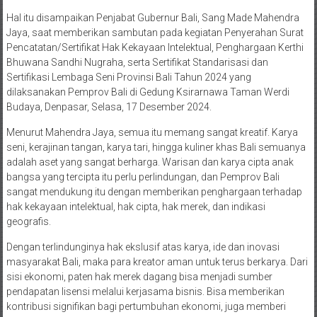
Hal itu disampaikan Penjabat Gubernur Bali, Sang Made Mahendra
Jaya, saat memberikan sambutan pada kegiatan Penyerahan Surat
Pencatatan/Sertifikat Hak Kekayaan Intelektual, Penghargaan Kerthi
Bhuwana Sandhi Nugraha, serta Sertifikat Standarisasi dan
Sertifikasi Lembaga Seni Provinsi Bali Tahun 2024 yang
dilaksanakan Pemprov Bali di Gedung Ksirarnawa Taman Werdi
Budaya, Denpasar, Selasa, 17 Desember 2024.
Menurut Mahendra Jaya, semua itu memang sangat kreatif. Karya
seni, kerajinan tangan, karya tari, hingga kuliner khas Bali semuanya
adalah aset yang sangat berharga. Warisan dan karya cipta anak
bangsa yang tercipta itu perlu perlindungan, dan Pemprov Bali
sangat mendukung itu dengan memberikan penghargaan terhadap
hak kekayaan intelektual, hak cipta, hak merek, dan indikasi
geografis.
Dengan terlindunginya hak ekslusif atas karya, ide dan inovasi
masyarakat Bali, maka para kreator aman untuk terus berkarya. Dari
sisi ekonomi, paten hak merek dagang bisa menjadi sumber
pendapatan lisensi melalui kerjasama bisnis. Bisa memberikan
kontribusi signifikan bagi pertumbuhan ekonomi, juga memberi