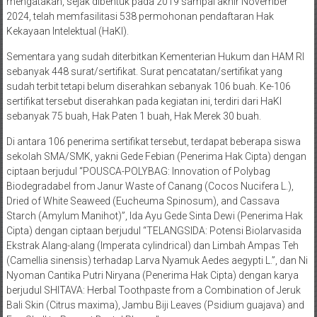
mengatakan, sejak dibentuk pada 2019 sampai akhir November
2024, telah memfasilitasi 538 permohonan pendaftaran Hak
Kekayaan Intelektual (HaKI).
Sementara yang sudah diterbitkan Kementerian Hukum dan HAM RI
sebanyak 448 surat/sertifikat. Surat pencatatan/sertifikat yang
sudah terbit tetapi belum diserahkan sebanyak 106 buah. Ke-106
sertifikat tersebut diserahkan pada kegiatan ini, terdiri dari HaKI
sebanyak 75 buah, Hak Paten 1 buah, Hak Merek 30 buah.
Di antara 106 penerima sertifikat tersebut, terdapat beberapa siswa
sekolah SMA/SMK, yakni Gede Febian (Penerima Hak Cipta) dengan
ciptaan berjudul “POUSCA-POLYBAG: Innovation of Polybag
Biodegradabel from Janur Waste of Canang (Cocos Nucifera L.),
Dried of White Seaweed (Eucheuma Spinosum), and Cassava
Starch (Amylum Manihot)”, Ida Ayu Gede Sinta Dewi (Penerima Hak
Cipta) dengan ciptaan berjudul “TELANGSIDA: Potensi Biolarvasida
Ekstrak Alang-alang (Imperata cylindrical) dan Limbah Ampas Teh
(Camellia sinensis) terhadap Larva Nyamuk Aedes aegypti L.”, dan Ni
Nyoman Cantika Putri Niryana (Penerima Hak Cipta) dengan karya
berjudul SHITAVA: Herbal Toothpaste from a Combination of Jeruk
Bali Skin (Citrus maxima), Jambu Biji Leaves (Psidium guajava) and