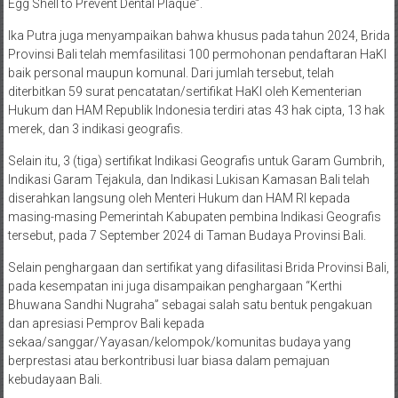
Egg Shell to Prevent Dental Plaque”.
Ika Putra juga menyampaikan bahwa khusus pada tahun 2024, Brida
Provinsi Bali telah memfasilitasi 100 permohonan pendaftaran HaKI
baik personal maupun komunal. Dari jumlah tersebut, telah
diterbitkan 59 surat pencatatan/sertifikat HaKI oleh Kementerian
Hukum dan HAM Republik Indonesia terdiri atas 43 hak cipta, 13 hak
merek, dan 3 indikasi geografis.
Selain itu, 3 (tiga) sertifikat Indikasi Geografis untuk Garam Gumbrih,
Indikasi Garam Tejakula, dan Indikasi Lukisan Kamasan Bali telah
diserahkan langsung oleh Menteri Hukum dan HAM RI kepada
masing-masing Pemerintah Kabupaten pembina Indikasi Geografis
tersebut, pada 7 September 2024 di Taman Budaya Provinsi Bali.
Selain penghargaan dan sertifikat yang difasilitasi Brida Provinsi Bali,
pada kesempatan ini juga disampaikan penghargaan “Kerthi
Bhuwana Sandhi Nugraha” sebagai salah satu bentuk pengakuan
dan apresiasi Pemprov Bali kepada
sekaa/sanggar/Yayasan/kelompok/komunitas budaya yang
berprestasi atau berkontribusi luar biasa dalam pemajuan
kebudayaan Bali.