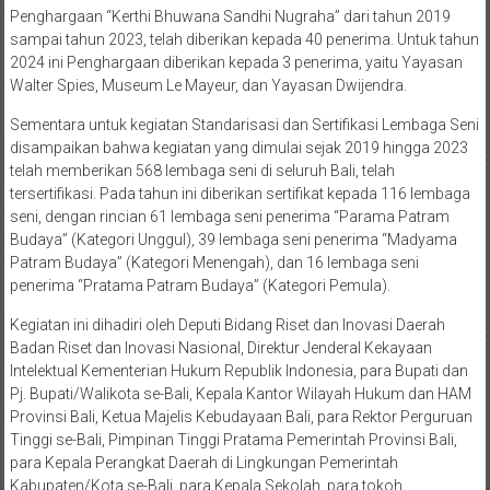
Penghargaan “Kerthi Bhuwana Sandhi Nugraha” dari tahun 2019
sampai tahun 2023, telah diberikan kepada 40 penerima. Untuk tahun
2024 ini Penghargaan diberikan kepada 3 penerima, yaitu Yayasan
Walter Spies, Museum Le Mayeur, dan Yayasan Dwijendra.
Sementara untuk kegiatan Standarisasi dan Sertifikasi Lembaga Seni
disampaikan bahwa kegiatan yang dimulai sejak 2019 hingga 2023
telah memberikan 568 lembaga seni di seluruh Bali, telah
tersertifikasi. Pada tahun ini diberikan sertifikat kepada 116 lembaga
seni, dengan rincian 61 lembaga seni penerima “Parama Patram
Budaya” (Kategori Unggul), 39 lembaga seni penerima “Madyama
Patram Budaya” (Kategori Menengah), dan 16 lembaga seni
penerima “Pratama Patram Budaya” (Kategori Pemula).
Kegiatan ini dihadiri oleh Deputi Bidang Riset dan Inovasi Daerah
Badan Riset dan Inovasi Nasional, Direktur Jenderal Kekayaan
Intelektual Kementerian Hukum Republik Indonesia, para Bupati dan
Pj. Bupati/Walikota se-Bali, Kepala Kantor Wilayah Hukum dan HAM
Provinsi Bali, Ketua Majelis Kebudayaan Bali, para Rektor Perguruan
Tinggi se-Bali, Pimpinan Tinggi Pratama Pemerintah Provinsi Bali,
para Kepala Perangkat Daerah di Lingkungan Pemerintah
Kabupaten/Kota se-Bali, para Kepala Sekolah, para tokoh