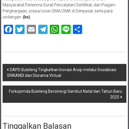
Masyarakat Penerima Surat Pencatatan/Sertifikat, dan Piagam
Penghargaan, siswa/siswi SMA/SMK di Denpasar serta para
undangan.
(bs)
Facebook
Twitter
Email
Telegram
WhatsApp
Line
Share
Navigasi
DAPD Buleleng Tingkatkan Inovasi Arsip melalui Sosialisasi
SRIKANDI dan Diorama Virtual
pos
Forkopimda Buleleng Bersinergi Sambut Natal dan Tahun Baru
2025
Tinggalkan Balasan