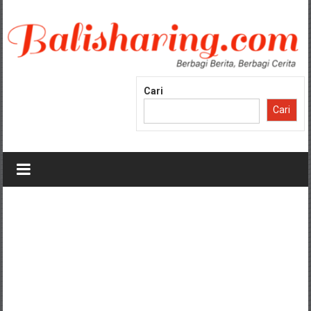
Lompat
ke
konten
Cari
Cari