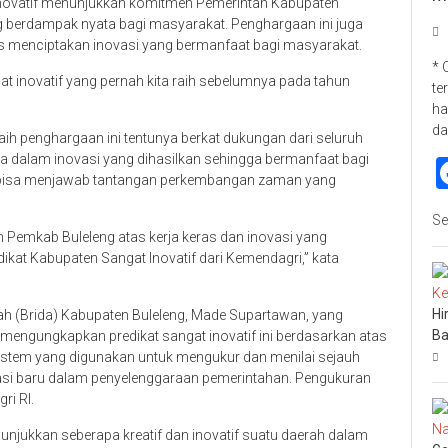
inovatif menunjukkan komitmen Pemerintah Kabupaten
 berdampak nyata bagi masyarakat. Penghargaan ini juga
us menciptakan inovasi yang bermanfaat bagi masyarakat.
* 
gat inovatif yang pernah kita raih sebelumnya pada tahun
te
ha
da
ih penghargaan ini tentunya berkat dukungan dari seluruh
ma dalam inovasi yang dihasilkan sehingga bermanfaat bagi
 bisa menjawab tantangan perkembangan zaman yang
Se
 Pemkab Buleleng atas kerja keras dan inovasi yang
at Kabupaten Sangat Inovatif dari Kemendagri,” kata
Hi
rah (Brida) Kabupaten Buleleng, Made Supartawan, yang
Ba
mengungkapkan predikat sangat inovatif ini berdasarkan atas
 sistem yang digunakan untuk mengukur dan menilai sejauh
si baru dalam penyelenggaraan pemerintahan. Pengukuran
ri RI.
nunjukkan seberapa kreatif dan inovatif suatu daerah dalam