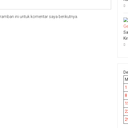
ramban ini untuk komentar saya berikutnya.
Sa
Ki
De
1
8
1
2
2