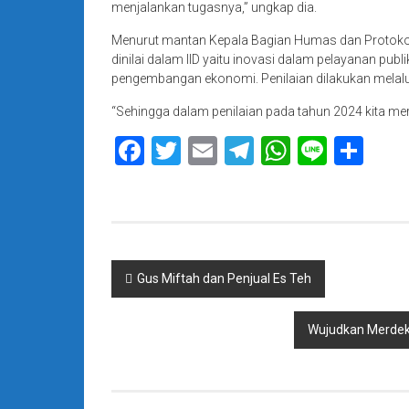
menjalankan tugasnya,” ungkap dia.
Menurut mantan Kepala Bagian Humas dan Protokol Se
dinilai dalam IID yaitu inovasi dalam pelayanan publ
pengembangan ekonomi. Penilaian dilakukan melalui
“Sehingga dalam penilaian pada tahun 2024 kita mer
Facebook
Twitter
Email
Telegram
WhatsAp
Line
Sha
Navigasi
Gus Miftah dan Penjual Es Teh
pos
Wujudkan Merdeka