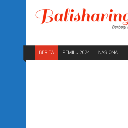
Lompat
ke
konten
BERITA
PEMILU 2024
NASIONAL