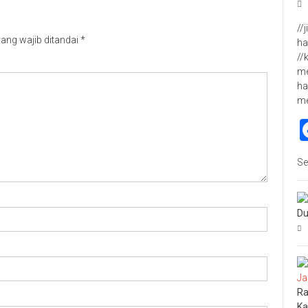
//
ang wajib ditandai
*
ha
//
me
ha
m
Se
Du
Ra
Ka