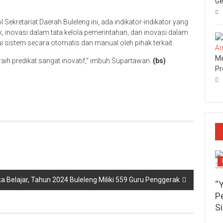
Ge
kretariat Daerah Buleleng ini, ada indikator-indikator yang
ik, inovasi dalam tata kelola pemerintahan, dan inovasi dalam
 sistem secara otomatis dan manual oleh pihak terkait.
Me
aih predikat sangat inovatif,” imbuh Supartawan.
(bs)
Pr
p
re
 Belajar, Tahun 2024 Buleleng Miliki 559 Guru Penggerak
“
P
S