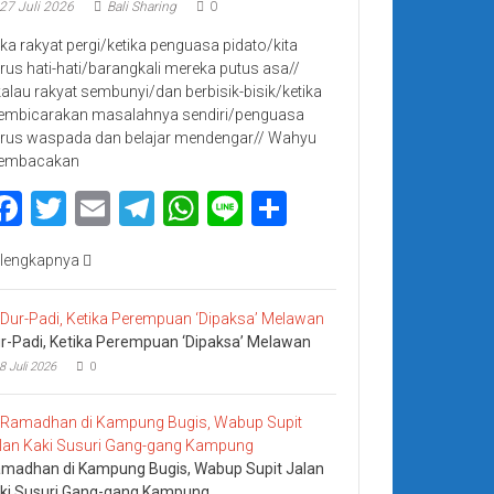
27 Juli 2026
Bali Sharing
0
jika rakyat pergi/ketika penguasa pidato/kita
rus hati-hati/barangkali mereka putus asa//
kalau rakyat sembunyi/dan berbisik-bisik/ketika
mbicarakan masalahnya sendiri/penguasa
rus waspada dan belajar mendengar// Wahyu
embacakan
Facebook
Twitter
Email
Telegram
WhatsApp
Line
Share
lengkapnya
r-Padi, Ketika Perempuan ‘Dipaksa’ Melawan
8 Juli 2026
0
madhan di Kampung Bugis, Wabup Supit Jalan
ki Susuri Gang-gang Kampung