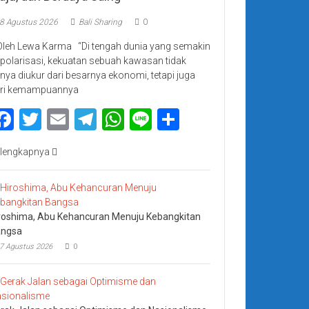
8 Agustus 2026
Bali Sharing
0
Oleh Lewa Karma “Di tengah dunia yang semakin
rpolarisasi, kekuatan sebuah kawasan tidak
nya diukur dari besarnya ekonomi, tetapi juga
ri kemampuannya
Facebook
Twitter
Email
Telegram
WhatsApp
Line
Share
lengkapnya
roshima, Abu Kehancuran Menuju Kebangkitan
ngsa
7 Agustus 2026
0