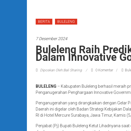
BERITA
BULELENG
7 Desember 2024
Buleleng Raih Predik
Dalam Innovative G
Diposkan Oleh:Bali Sharing
0 Komentar
Bul
BULELENG
– Kabupaten Buleleng berhasil meraih pr
Penganugerahan Penghargaan Innovative Governme
Penganugerahan yang dirangkaikan dengan Gelar Pa
Daerah ini digelar oleh Badan Strategi Kebijakan D
RI di Hotel Mercure Surabaya, Jawa Timur, Kamis (
Penjabat (Pj) Bupati Buleleng Ketut Lihadnyana sa