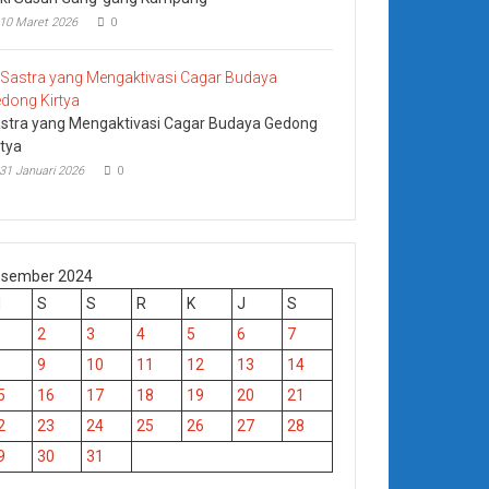
10 Maret 2026
0
stra yang Mengaktivasi Cagar Budaya Gedong
rtya
31 Januari 2026
0
sember 2024
M
S
S
R
K
J
S
2
3
4
5
6
7
9
10
11
12
13
14
5
16
17
18
19
20
21
2
23
24
25
26
27
28
9
30
31