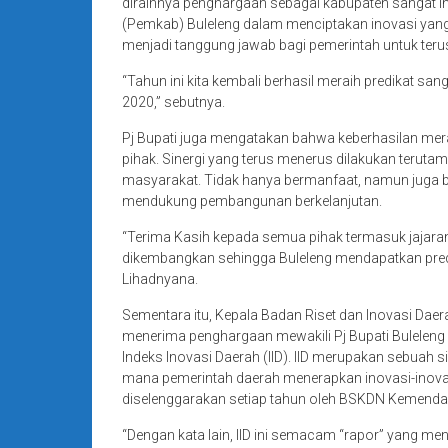
diraihnya penghargaan sebagai kabupaten sangat 
(Pemkab) Buleleng dalam menciptakan inovasi yang
menjadi tanggung jawab bagi pemerintah untuk ter
“Tahun ini kita kembali berhasil meraih predikat san
2020,” sebutnya.
Pj Bupati juga mengatakan bahwa keberhasilan mera
pihak. Sinergi yang terus menerus dilakukan teruta
masyarakat. Tidak hanya bermanfaat, namun juga
mendukung pembangunan berkelanjutan.
“Terima Kasih kepada semua pihak termasuk jajaran
dikembangkan sehingga Buleleng mendapatkan predik
Lihadnyana.
Sementara itu, Kepala Badan Riset dan Inovasi Dae
menerima penghargaan mewakili Pj Bupati Buleleng 
Indeks Inovasi Daerah (IID). IID merupakan sebuah
mana pemerintah daerah menerapkan inovasi-inova
diselenggarakan setiap tahun oleh BSKDN Kemendag
“Dengan kata lain, IID ini semacam “rapor” yang me