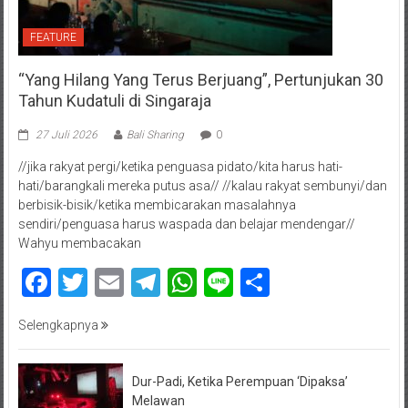
FEATURE
“Yang Hilang Yang Terus Berjuang”, Pertunjukan 30
Tahun Kudatuli di Singaraja
27 Juli 2026
Bali Sharing
0
//jika rakyat pergi/ketika penguasa pidato/kita harus hati-
hati/barangkali mereka putus asa// //kalau rakyat sembunyi/dan
berbisik-bisik/ketika membicarakan masalahnya
sendiri/penguasa harus waspada dan belajar mendengar//
Wahyu membacakan
Facebook
Twitter
Email
Telegram
WhatsApp
Line
Share
Selengkapnya
Dur-Padi, Ketika Perempuan ‘Dipaksa’
Melawan