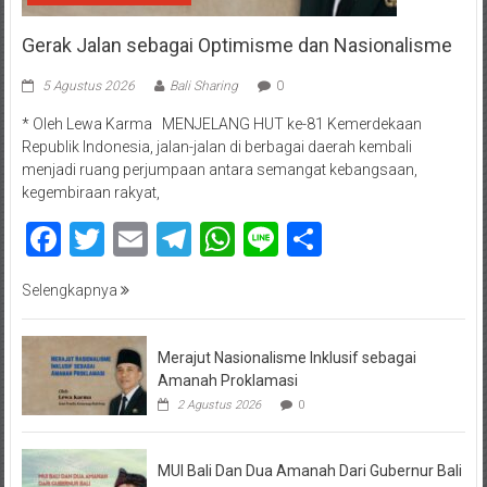
Gerak Jalan sebagai Optimisme dan Nasionalisme
5 Agustus 2026
Bali Sharing
0
* Oleh Lewa Karma MENJELANG HUT ke-81 Kemerdekaan
Republik Indonesia, jalan-jalan di berbagai daerah kembali
menjadi ruang perjumpaan antara semangat kebangsaan,
kegembiraan rakyat,
Facebook
Twitter
Email
Telegram
WhatsApp
Line
Share
Selengkapnya
Merajut Nasionalisme Inklusif sebagai
Amanah Proklamasi
2 Agustus 2026
0
MUI Bali Dan Dua Amanah Dari Gubernur Bali