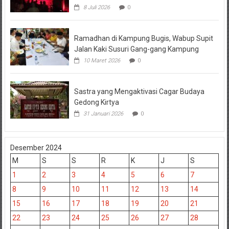
8 Juli 2026
0
Ramadhan di Kampung Bugis, Wabup Supit
Jalan Kaki Susuri Gang-gang Kampung
10 Maret 2026
0
Sastra yang Mengaktivasi Cagar Budaya
Gedong Kirtya
31 Januari 2026
0
Desember 2024
M
S
S
R
K
J
S
1
2
3
4
5
6
7
8
9
10
11
12
13
14
15
16
17
18
19
20
21
22
23
24
25
26
27
28