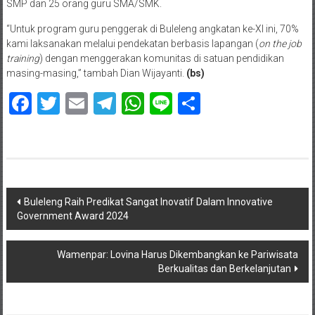
SMP dan 25 orang guru SMA/SMK.
“Untuk program guru penggerak di Buleleng angkatan ke-XI ini, 70%
kami laksanakan melalui pendekatan berbasis lapangan (
on the job
training
) dengan menggerakan komunitas di satuan pendidikan
masing-masing,” tambah Dian Wijayanti.
(bs)
Facebook
Twitter
Email
Telegram
WhatsApp
Line
Share
Navigasi
Buleleng Raih Predikat Sangat Inovatif Dalam Innovative
Government Award 2024
pos
Wamenpar: Lovina Harus Dikembangkan ke Pariwisata
Berkualitas dan Berkelanjutan