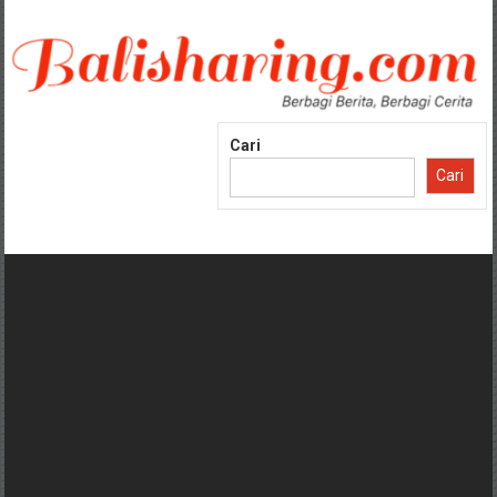
Lompat
ke
konten
Cari
Cari