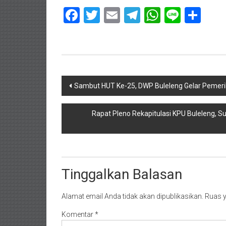
Facebook
Twitter
Email
Telegram
WhatsAp
Line
Sha
Navigasi
Sambut HUT Ke-25, DWP Buleleng Gelar Pemeri
pos
Rapat Pleno Rekapitulasi KPU Buleleng, 
Tinggalkan Balasan
Alamat email Anda tidak akan dipublikasikan.
Ruas y
Komentar
*