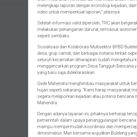
melengkapi laporan dengan kronologi kejadian, dam
video untuk memperkuat laporan,” jelasnya.
Setelah informasi valid diperoleh, TRC akan berger
melakukan penanganan darurat, termasuk asesmen
seperti sembako.
Sosialisasi dan Kolaborasi Multisektor BPBD Bulelen
desa, grup camat, dan berbagai instansi terkait seper
seluruh kecamatan diharapkan sudah mengetahui kebe
menggencarkan program Desa Tangguh Bencana yang
yang baru saja dideklarasikan.
Gede Mahendra menghimbau masyarakat untuk berpar
hujan seperti sekarang. “Kami harap masyarakat me
segera melaporkan kejadian atau potensi bencana 
Mahendra.
Dengan adanya layanan ini, pihaknya berharap terci
pemerintah dalam upaya penanggulangan bencana. 
mampu mempermudah koordinasi dan mempercepa
diminimalisir. Mari bersama wujudkan Buleleng ya