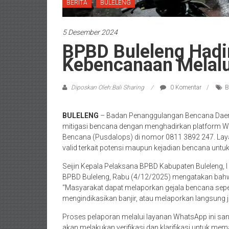
BERITA
BULELENG
5 Desember 2024
BPBD Buleleng Hadi
Kebencanaan Melal
Diposkan Oleh:Bali Sharing
0 Komentar
B
BULELENG
– Badan Penanggulangan Bencana Daera
mitigasi bencana dengan menghadirkan platform 
Bencana (Pusdalops) di nomor 0811 3892 247. La
valid terkait potensi maupun kejadian bencana untuk
Seijin Kepala Pelaksana BPBD Kabupaten Buleleng, 
BPBD Buleleng, Rabu (4/12/2025) mengatakan bahwa
“Masyarakat dapat melaporkan gejala bencana seper
mengindikasikan banjir, atau melaporkan langsung jik
Proses pelaporan melalui layanan WhatsApp ini san
akan melakukan verifikasi dan klarifikasi untuk m