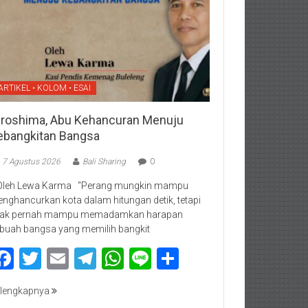
ARTIKEL • KOLOM • ESAI
iroshima, Abu Kehancuran Menuju
ebangkitan Bangsa
7 Agustus 2026
Bali Sharing
0
Oleh Lewa Karma “Perang mungkin mampu
nghancurkan kota dalam hitungan detik, tetapi
dak pernah mampu memadamkan harapan
buah bangsa yang memilih bangkit
Facebook
Twitter
Email
Telegram
WhatsApp
Line
Share
lengkapnya