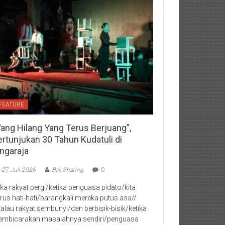
FEATURE
Yang Hilang Yang Terus Berjuang”,
ertunjukan 30 Tahun Kudatuli di
ingaraja
27 Juli 2026
Bali Sharing
0
jika rakyat pergi/ketika penguasa pidato/kita
rus hati-hati/barangkali mereka putus asa//
kalau rakyat sembunyi/dan berbisik-bisik/ketika
mbicarakan masalahnya sendiri/penguasa