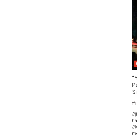
“
P
S
//
ha
//
me