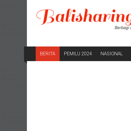
Lompat
ke
konten
BERITA
PEMILU 2024
NASIONAL