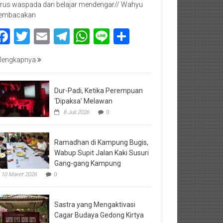
rus waspada dan belajar mendengar// Wahyu
embacakan
Facebook
Twitter
Email
Telegram
WhatsApp
Line
Share
lengkapnya
Dur-Padi, Ketika Perempuan
‘Dipaksa’ Melawan
8 Juli 2026
0
Ramadhan di Kampung Bugis,
Wabup Supit Jalan Kaki Susuri
Gang-gang Kampung
10 Maret 2026
0
Sastra yang Mengaktivasi
Cagar Budaya Gedong Kirtya