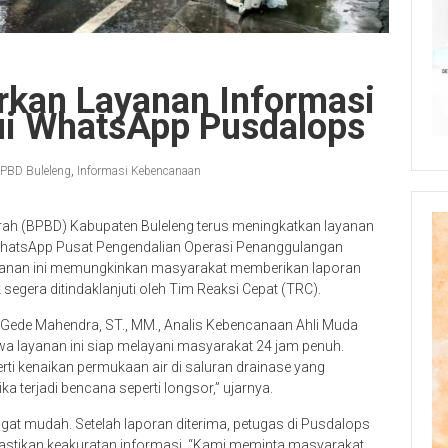
rkan Layanan Informasi
ui WhatsApp Pusdalops
PBD Buleleng
,
Informasi Kebencanaan
h (BPBD) Kabupaten Buleleng terus meningkatkan layanan
WhatsApp Pusat Pengendalian Operasi Penanggulangan
yanan ini memungkinkan masyarakat memberikan laporan
 segera ditindaklanjuti oleh Tim Reaksi Cepat (TRC).
I Gede Mahendra, ST., MM., Analis Kebencanaan Ahli Muda
 layanan ini siap melayani masyarakat 24 jam penuh.
ti kenaikan permukaan air di saluran drainase yang
a terjadi bencana seperti longsor,” ujarnya.
gat mudah. Setelah laporan diterima, petugas di Pusdalops
emastikan keakuratan informasi. “Kami meminta masyarakat