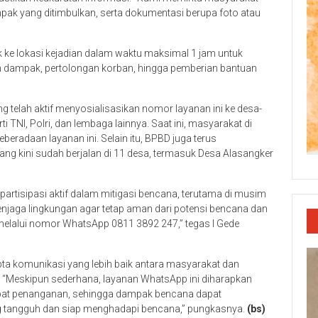
pak yang ditimbulkan, serta dokumentasi berupa foto atau
ak ke lokasi kejadian dalam waktu maksimal 1 jam untuk
 dampak, pertolongan korban, hingga pemberian bantuan
g telah aktif menyosialisasikan nomor layanan ini ke desa-
ti TNI, Polri, dan lembaga lainnya. Saat ini, masyarakat di
radaan layanan ini. Selain itu, BPBD juga terus
 kini sudah berjalan di 11 desa, termasuk Desa Alasangker
tisipasi aktif dalam mitigasi bencana, terutama di musim
njaga lingkungan agar tetap aman dari potensi bencana dan
melalui nomor WhatsApp 0811 3892 247,” tegas I Gede
pta komunikasi yang lebih baik antara masyarakat dan
“Meskipun sederhana, layanan WhatsApp ini diharapkan
t penanganan, sehingga dampak bencana dapat
ng tangguh dan siap menghadapi bencana,” pungkasnya.
(bs)