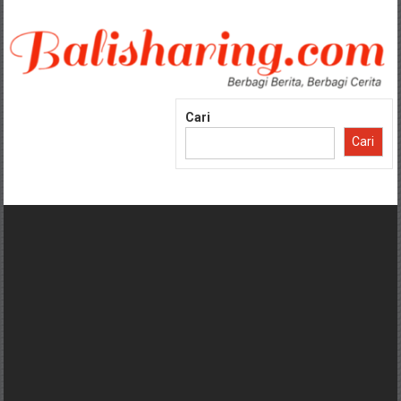
Lompat
ke
konten
Cari
Cari