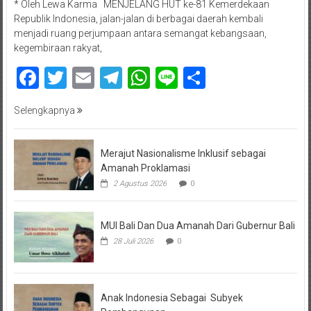
* Oleh Lewa Karma MENJELANG HUT ke-81 Kemerdekaan
Republik Indonesia, jalan-jalan di berbagai daerah kembali
menjadi ruang perjumpaan antara semangat kebangsaan,
kegembiraan rakyat,
Facebook
Twitter
Email
Telegram
WhatsApp
Line
Share
Selengkapnya
Merajut Nasionalisme Inklusif sebagai
Amanah Proklamasi
2 Agustus 2026
0
MUI Bali Dan Dua Amanah Dari Gubernur Bali
28 Juli 2026
0
Anak Indonesia Sebagai Subyek