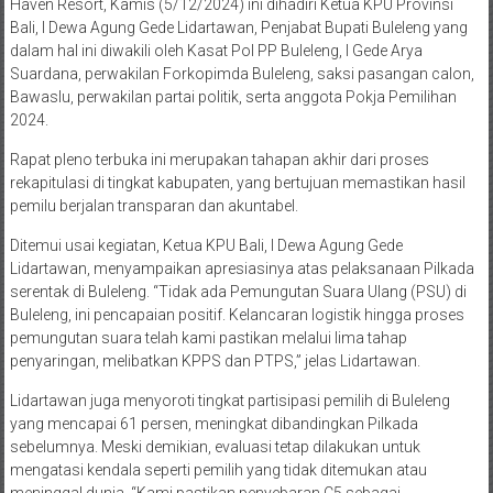
Haven Resort, Kamis (5/12/2024) ini dihadiri Ketua KPU Provinsi
Bali, I Dewa Agung Gede Lidartawan, Penjabat Bupati Buleleng yang
dalam hal ini diwakili oleh Kasat Pol PP Buleleng, I Gede Arya
Suardana, perwakilan Forkopimda Buleleng, saksi pasangan calon,
Bawaslu, perwakilan partai politik, serta anggota Pokja Pemilihan
2024.
Rapat pleno terbuka ini merupakan tahapan akhir dari proses
rekapitulasi di tingkat kabupaten, yang bertujuan memastikan hasil
pemilu berjalan transparan dan akuntabel.
Ditemui usai kegiatan, Ketua KPU Bali, I Dewa Agung Gede
Lidartawan, menyampaikan apresiasinya atas pelaksanaan Pilkada
serentak di Buleleng. “Tidak ada Pemungutan Suara Ulang (PSU) di
Buleleng, ini pencapaian positif. Kelancaran logistik hingga proses
pemungutan suara telah kami pastikan melalui lima tahap
penyaringan, melibatkan KPPS dan PTPS,” jelas Lidartawan.
Lidartawan juga menyoroti tingkat partisipasi pemilih di Buleleng
yang mencapai 61 persen, meningkat dibandingkan Pilkada
sebelumnya. Meski demikian, evaluasi tetap dilakukan untuk
mengatasi kendala seperti pemilih yang tidak ditemukan atau
meninggal dunia. “Kami pastikan penyebaran C5 sebagai