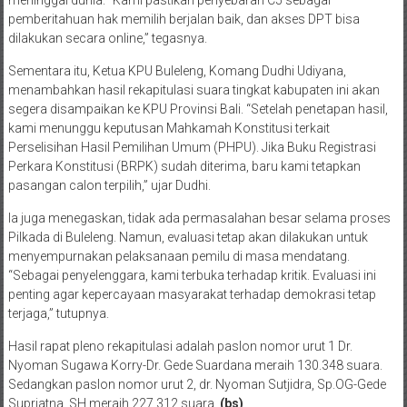
pemberitahuan hak memilih berjalan baik, dan akses DPT bisa
dilakukan secara online,” tegasnya.
Sementara itu, Ketua KPU Buleleng, Komang Dudhi Udiyana,
menambahkan hasil rekapitulasi suara tingkat kabupaten ini akan
segera disampaikan ke KPU Provinsi Bali. “Setelah penetapan hasil,
kami menunggu keputusan Mahkamah Konstitusi terkait
Perselisihan Hasil Pemilihan Umum (PHPU). Jika Buku Registrasi
Perkara Konstitusi (BRPK) sudah diterima, baru kami tetapkan
pasangan calon terpilih,” ujar Dudhi.
Ia juga menegaskan, tidak ada permasalahan besar selama proses
Pilkada di Buleleng. Namun, evaluasi tetap akan dilakukan untuk
menyempurnakan pelaksanaan pemilu di masa mendatang.
“Sebagai penyelenggara, kami terbuka terhadap kritik. Evaluasi ini
penting agar kepercayaan masyarakat terhadap demokrasi tetap
terjaga,” tutupnya.
Hasil rapat pleno rekapitulasi adalah paslon nomor urut 1 Dr.
Nyoman Sugawa Korry-Dr. Gede Suardana meraih 130.348 suara.
Sedangkan paslon nomor urut 2, dr. Nyoman Sutjidra, Sp.OG-Gede
Supriatna, SH meraih 227.312 suara.
(bs)