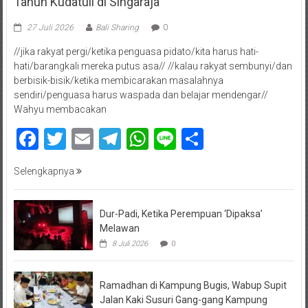
Tahun Kudatuli di Singaraja
27 Juli 2026
Bali Sharing
0
//jika rakyat pergi/ketika penguasa pidato/kita harus hati-
hati/barangkali mereka putus asa// //kalau rakyat sembunyi/dan
berbisik-bisik/ketika membicarakan masalahnya
sendiri/penguasa harus waspada dan belajar mendengar//
Wahyu membacakan
Facebook
Twitter
Email
Telegram
WhatsApp
Line
Share
Selengkapnya
Dur-Padi, Ketika Perempuan ‘Dipaksa’
Melawan
8 Juli 2026
0
Ramadhan di Kampung Bugis, Wabup Supit
Jalan Kaki Susuri Gang-gang Kampung