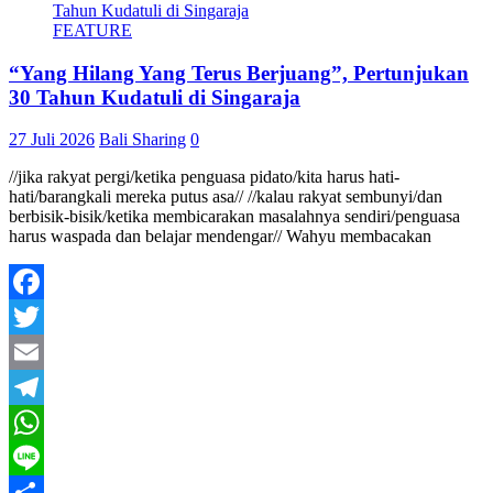
FEATURE
“Yang Hilang Yang Terus Berjuang”, Pertunjukan
30 Tahun Kudatuli di Singaraja
27 Juli 2026
Bali Sharing
0
//jika rakyat pergi/ketika penguasa pidato/kita harus hati-
hati/barangkali mereka putus asa// //kalau rakyat sembunyi/dan
berbisik-bisik/ketika membicarakan masalahnya sendiri/penguasa
harus waspada dan belajar mendengar// Wahyu membacakan
Facebook
Twitter
Email
Telegram
WhatsApp
Line