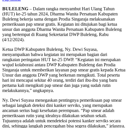
BULELENG
– Dalam rangka menyambut Hari Ulang Tahun
(HUT) ke-25 tahun 2024, Dharma Wanita Persatuan Kabupaten
Buleleng bekerja sama dengan Prodia Singaraja melaksanakan
pemeriksaan pap smear gratis. Kegiatan ini ditujukan bagi ketua
unsur dan anggota Dharma Wanita Persatuan Kabupaten Buleleng
yang bertempat di Ruang Sekretariat DWP Buleleng, Rabu
(4/12/2024).
Ketua DWP Kabupaten Buleleng, Ny. Dewi Suyasa,
menyampaikan bahwa kegiatan ini merupakan bagian dari
rangkaian peringatan HUT ke-25 DWP. “Kegiatan ini merupakan
wujud kolaborasi antara DWP Kabupaten Buleleng dan Prodia
Singaraja untuk memberikan layanan pap smear gratis kepada Ketua
Unsur dan anggota DWP yang berkenan mengikuti. Total peserta
hari ini mencapai sekitar 40 orang, terdiri dari ibu-ibu yang baru
pertama kali mengikuti pap smear dan juga yang sudah rutin
melakukannya,” ungkapnya.
Ny. Dewi Suyasa menegaskan pentingnya pemeriksaan pap smear
sebagai langkah deteksi dini kanker serviks, yang merupakan
ancaman serius bagi kesehatan perempuan. “Pap smear adalah
pemeriksaan rutin yang idealnya dilakukan setahun sekali.
Tujuannya adalah untuk mendeteksi potensi kanker serviks secara
dini, sehingga langkah pencegahan bisa segera dilakukan,” jelasnya.