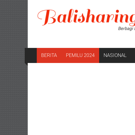
Lompat
ke
konten
BERITA
PEMILU 2024
NASIONAL