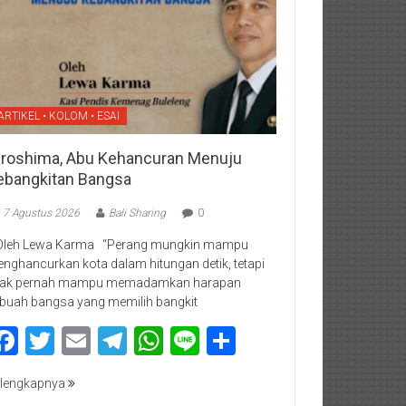
ARTIKEL • KOLOM • ESAI
iroshima, Abu Kehancuran Menuju
ebangkitan Bangsa
7 Agustus 2026
Bali Sharing
0
Oleh Lewa Karma “Perang mungkin mampu
nghancurkan kota dalam hitungan detik, tetapi
dak pernah mampu memadamkan harapan
buah bangsa yang memilih bangkit
Facebook
Twitter
Email
Telegram
WhatsApp
Line
Share
lengkapnya