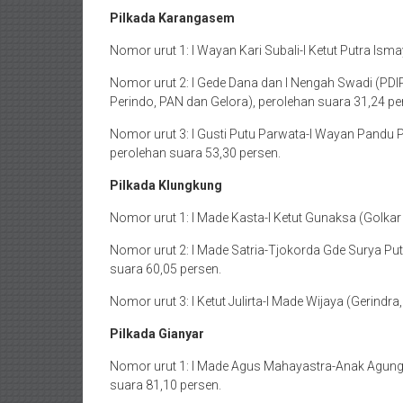
Pilkada Karangasem
Nomor urut 1: I Wayan Kari Subali-I Ketut Putra Ism
Nomor urut 2: I Gede Dana dan I Nengah Swadi (PDIP
Perindo, PAN dan Gelora), perolehan suara 31,24 pe
Nomor urut 3: I Gusti Putu Parwata-I Wayan Pandu
perolehan suara 53,30 persen.
Pilkada Klungkung
Nomor urut 1: I Made Kasta-I Ketut Gunaksa (Golkar
Nomor urut 2: I Made Satria-Tjokorda Gde Surya Putr
suara 60,05 persen.
Nomor urut 3: I Ketut Julirta-I Made Wijaya (Gerindr
Pilkada Gianyar
Nomor urut 1: I Made Agus Mahayastra-Anak Agung 
suara 81,10 persen.