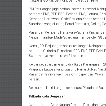
NasDem, Golkar, Gerindra, Demokrat, dan PKN.
PDI Perjuangan juga berhasil merebut kembali Kab
bersama PKB, PPP, PBB, Perindo, PKS, Hanura, PKN, 
Kembang Hartawan-I Gede Patriana Krisna berhasi
Suardana yang diusung Partai Demokrat, Golkar, Ge
Pasangan Kembang Hartawan-Patriana Krisna (Bang
Nengah Tamba-I Made Suardana memperoleh 38 pe
Namu, PDI Perjuangan harus kehilangan Kabupate
bersama Gerindra, Demokrat, PBB, PKB, PPP, PAN, PS
Swadi hanya memperoleh 31 persen suara.
Keluar sebagai pemenang di Pilkada Karangasem 2
Prapanca Lagosa yang diusung Partai Golkar, Nasd
Pasangan lainnya yakni paslon independen I Wayan 
persen.
Berikut hasil perhitungan sementara Pilkada se-Bali:
Pilkada Kota Denpasar
Nomor urut 1: Gede Ngurah Ambara Putra dan I Nen