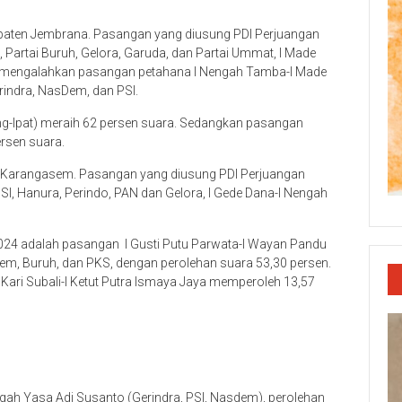
upaten Jembrana. Pasangan yang diusung PDI Perjuangan
Partai Buruh, Gelora, Garuda, dan Partai Ummat, I Made
l mengalahkan pasangan petahana I Nengah Tamba-I Made
rindra, NasDem, dan PSI.
-Ipat) meraih 62 persen suara. Sedangkan pasangan
rsen suara.
n Karangasem. Pasangan yang diusung PDI Perjuangan
I, Hanura, Perindo, PAN dan Gelora, I Gede Dana-I Nengah
024 adalah pasangan I Gusti Putu Parwata-I Wayan Pandu
em, Buruh, dan PKS, dengan perolehan suara 53,30 persen.
Kari Subali-I Ketut Putra Ismaya Jaya memperoleh 13,57
gah Yasa Adi Susanto (Gerindra, PSI, Nasdem), perolehan