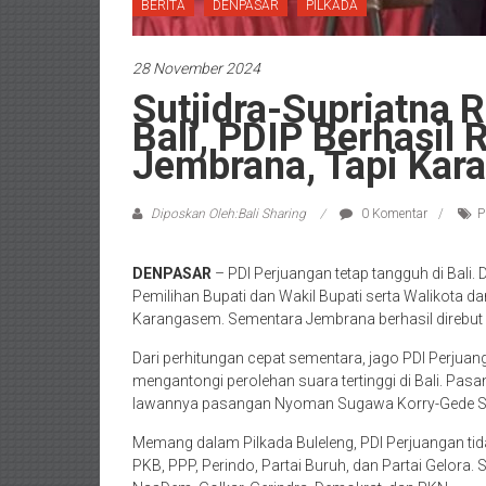
BERITA
DENPASAR
PILKADA
28 November 2024
Sutjidra-Supriatna R
Bali, PDIP Berhasil
Jembrana, Tapi Kar
Diposkan Oleh:Bali Sharing
0 Komentar
P
DENPASAR
– PDI Perjuangan tetap tangguh di Bali.
Pemilihan Bupati dan Wakil Bupati serta Walikota d
Karangasem. Sementara Jembrana berhasil direbut 
Dari perhitungan cepat sementara, jago PDI Perjuan
mengantongi perolehan suara tertinggi di Bali. Pa
lawannya pasangan Nyoman Sugawa Korry-Gede Su
Memang dalam Pilkada Buleleng, PDI Perjuangan tidak
PKB, PPP, Perindo, Partai Buruh, dan Partai Gelor