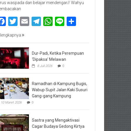
rus waspada dan belajar mendengar// Wahyu
embacakan
Facebook
Twitter
Email
Telegram
WhatsApp
Line
Share
lengkapnya
Dur-Padi, Ketika Perempuan
‘Dipaksa’ Melawan
8 Juli 2026
0
Ramadhan di Kampung Bugis,
Wabup Supit Jalan Kaki Susuri
Gang-gang Kampung
10 Maret 2026
0
Sastra yang Mengaktivasi
Cagar Budaya Gedong Kirtya