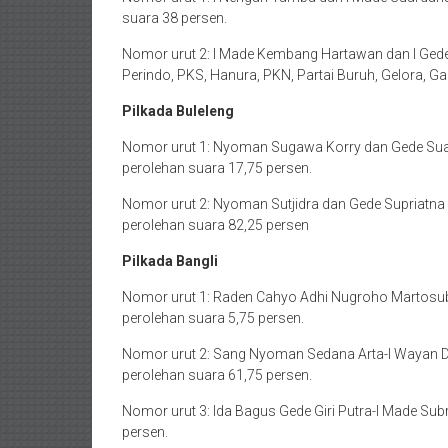
suara 38 persen.
Nomor urut 2: I Made Kembang Hartawan dan I Gede 
Perindo, PKS, Hanura, PKN, Partai Buruh, Gelora, G
Pilkada Buleleng
Nomor urut 1: Nyoman Sugawa Korry dan Gede Suar
perolehan suara 17,75 persen.
Nomor urut 2: Nyoman Sutjidra dan Gede Supriatna (
perolehan suara 82,25 persen
Pilkada Bangli
Nomor urut 1: Raden Cahyo Adhi Nugroho Martosubr
perolehan suara 5,75 persen.
Nomor urut 2: Sang Nyoman Sedana Arta-I Wayan Dia
perolehan suara 61,75 persen.
Nomor urut 3: Ida Bagus Gede Giri Putra-I Made Sub
persen.