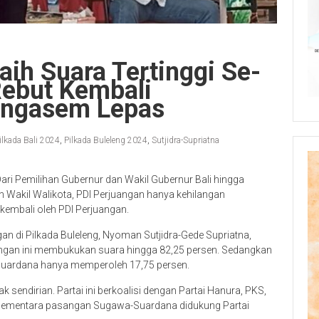
aih Suara Tertinggi Se-
 Rebut Kembali
angasem Lepas
ilkada Bali 2024
,
Pilkada Buleleng 2024
,
Sutjidra-Supriatna
 Dari Pemilihan Gubernur dan Wakil Gubernur Bali hingga
an Wakil Walikota, PDI Perjuangan hanya kehilangan
kembali oleh PDI Perjuangan.
gan di Pilkada Buleleng, Nyoman Sutjidra-Gede Supriatna,
sangan ini membukukan suara hingga 82,25 persen. Sedangkan
ardana hanya memperoleh 17,75 persen.
 sendirian. Partai ini berkoalisi dengan Partai Hanura, PKS,
a. Sementara pasangan Sugawa-Suardana didukung Partai