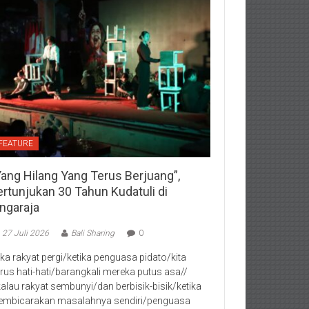
FEATURE
Yang Hilang Yang Terus Berjuang”,
ertunjukan 30 Tahun Kudatuli di
ingaraja
27 Juli 2026
Bali Sharing
0
jika rakyat pergi/ketika penguasa pidato/kita
rus hati-hati/barangkali mereka putus asa//
kalau rakyat sembunyi/dan berbisik-bisik/ketika
mbicarakan masalahnya sendiri/penguasa