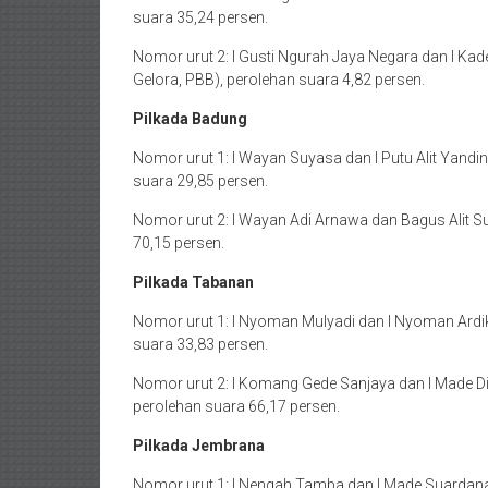
suara 35,24 persen.
Nomor urut 2: I Gusti Ngurah Jaya Negara dan I Kad
Gelora, PBB), perolehan suara 4,82 persen.
Pilkada Badung
Nomor urut 1: I Wayan Suyasa dan I Putu Alit Yandin
suara 29,85 persen.
Nomor urut 2: I Wayan Adi Arnawa dan Bagus Alit Su
70,15 persen.
Pilkada Tabanan
Nomor urut 1: I Nyoman Mulyadi dan I Nyoman Ardik
suara 33,83 persen.
Nomor urut 2: I Komang Gede Sanjaya dan I Made Di
perolehan suara 66,17 persen.
Pilkada Jembrana
Nomor urut 1: I Nengah Tamba dan I Made Suardana 