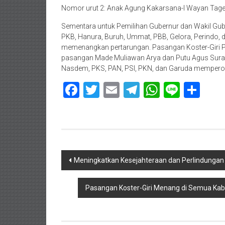
Nomor urut 2: Anak Agung Kakarsana-I Wayan Tagel 
Sementara untuk Pemilihan Gubernur dan Wakil Gub
PKB, Hanura, Buruh, Ummat, PBB, Gelora, Perindo, 
memenangkan pertarungan. Pasangan Koster-Giri P
pasangan Made Muliawan Arya dan Putu Agus Suradn
Nasdem, PKS, PAN, PSI, PKN, dan Garuda memperol
Facebook
Twitter
Email
Telegram
WhatsAp
Line
Sha
Navigasi
Meningkatkan Kesejahteraan dan Perlindungan 
pos
Pasangan Koster-Giri Menang di Semua Kabu