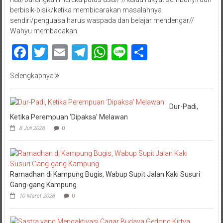
berbisik-bisik/ketika membicarakan masalahnya
sendiri/penguasa harus waspada dan belajar mendengar//
Wahyu membacakan
Facebook
Twitter
Email
Telegram
WhatsApp
Line
Share
Selengkapnya
Dur-Padi,
Ketika Perempuan ‘Dipaksa’ Melawan
8 Juli 2026
0
Ramadhan di Kampung Bugis, Wabup Supit Jalan Kaki Susuri
Gang-gang Kampung
10 Maret 2026
0