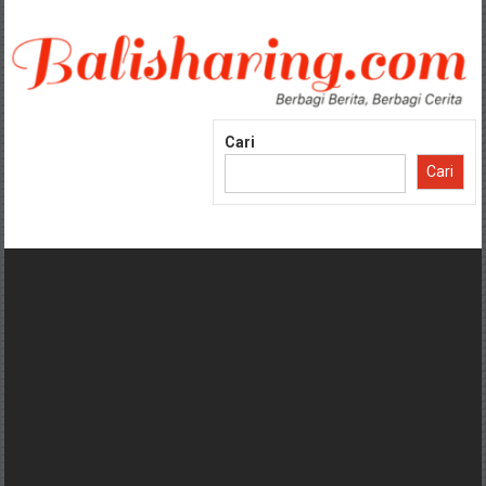
Lompat
ke
konten
Cari
Cari