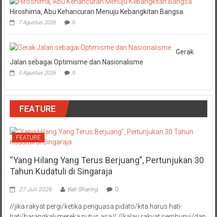
Hiroshima, Abu Kehancuran Menuju Kebangkitan Bangsa
7 Agustus 2026
0
Gerak
Jalan sebagai Optimisme dan Nasionalisme
5 Agustus 2026
0
FEATURE
FEATURE
“Yang Hilang Yang Terus Berjuang”, Pertunjukan 30
Tahun Kudatuli di Singaraja
27 Juli 2026
Bali Sharing
0
//jika rakyat pergi/ketika penguasa pidato/kita harus hati-
hati/barangkali mereka putus asa// //kalau rakyat sembunyi/dan