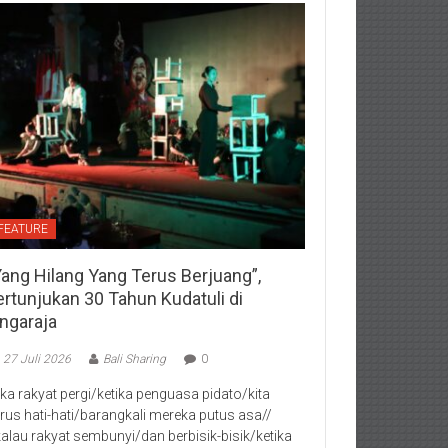
FEATURE
Yang Hilang Yang Terus Berjuang”,
ertunjukan 30 Tahun Kudatuli di
ingaraja
27 Juli 2026
Bali Sharing
0
jika rakyat pergi/ketika penguasa pidato/kita
rus hati-hati/barangkali mereka putus asa//
kalau rakyat sembunyi/dan berbisik-bisik/ketika