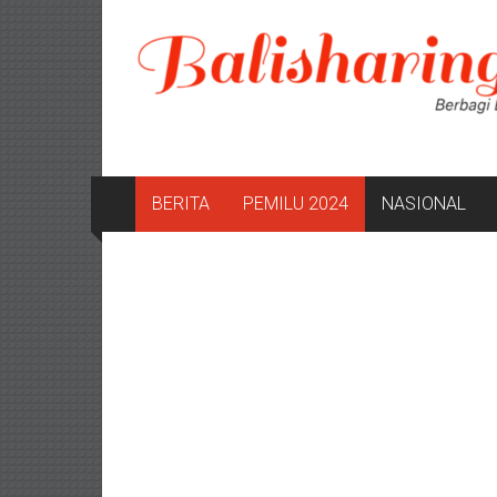
Lompat
ke
konten
BERITA
PEMILU 2024
NASIONAL