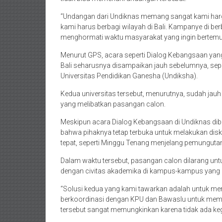
“Undangan dari Undiknas memang sangat kami harga
kami harus berbagi wilayah di Bali. Kampanye di be
menghormati waktu masyarakat yang ingin bertemu
Menurut GPS, acara seperti Dialog Kebangsaan ya
Bali seharusnya disampaikan jauh sebelumnya, sepe
Universitas Pendidikan Ganesha (Undiksha).
Kedua universitas tersebut, menurutnya, sudah jauh
yang melibatkan pasangan calon.
Meskipun acara Dialog Kebangsaan di Undiknas dib
bahwa pihaknya tetap terbuka untuk melakukan disk
tepat, seperti Minggu Tenang menjelang pemunguta
Dalam waktu tersebut, pasangan calon dilarang u
dengan civitas akademika di kampus-kampus yang 
“Solusi kedua yang kami tawarkan adalah untuk m
berkoordinasi dengan KPU dan Bawaslu untuk memas
tersebut sangat memungkinkan karena tidak ada keg