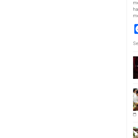
me
ha
m
Se