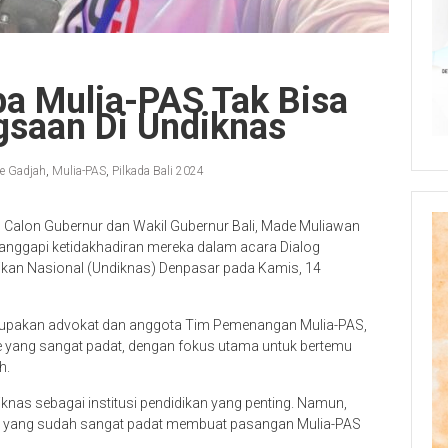
pa Mulia-PAS Tak Bisa
gsaan Di Undiknas
e Gadjah
,
Mulia-PAS
,
Pilkada Bali 2024
Calon Gubernur dan Wakil Gubernur Bali, Made Muliawan
anggapi ketidakhadiran mereka dalam acara Dialog
ikan Nasional (Undiknas) Denpasar pada Kamis, 14
rupakan advokat dan anggota Tim Pemenangan Mulia-PAS,
e yang sangat padat, dengan fokus utama untuk bertemu
h.
nas sebagai institusi pendidikan yang penting. Namun,
 yang sudah sangat padat membuat pasangan Mulia-PAS