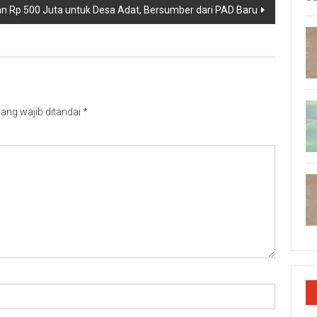
kan Rp 500 Juta untuk Desa Adat, Bersumber dari PAD Baru
ang wajib ditandai
*