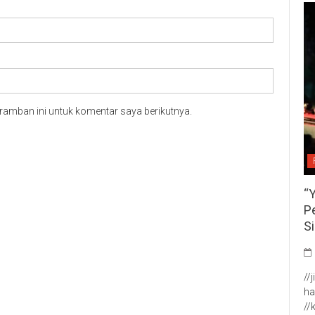
ramban ini untuk komentar saya berikutnya.
“
P
S
//
ha
//