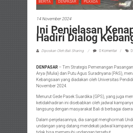
BERITA
DENPASAR
PILKADA
14 November 2024
Ini Penjelasan Kena
Hadiri Dialog Keban
Diposkan Oleh:Bali Sharing
0 Komentar
D
DENPASAR
– Tim Strategis Pemenangan Pasangan 
Arya (Mulia) dan Putu Agus Suradnyana (PAS), men
Kebangsaan yang diadakan oleh Universitas Pendid
November 2024.
Menurut Gede Pasek Suardika (GPS), yang juga me
ketidakhadiran ini disebabkan oleh jadwal kampany
langsung dengan masyarakat Bali di berbagai daera
Dalam penjelasannya, dia sangat menghormati Undik
undangan yang datang mendekati jadwal kampanye
tidak bisa memenuhi undangan tersebut.