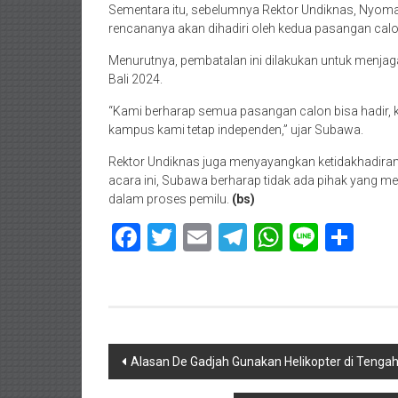
Sementara itu, sebelumnya Rektor Undiknas, Nyom
rencananya akan dihadiri oleh kedua pasangan calon
Menurutnya, pembatalan ini dilakukan untuk menjag
Bali 2024.
“Kami berharap semua pasangan calon bisa hadir, k
kampus kami tetap independen,” ujar Subawa.
Rektor Undiknas juga menyayangkan ketidakhadira
acara ini, Subawa berharap tidak ada pihak yang me
dalam proses pemilu.
(bs)
Facebook
Twitter
Email
Telegram
WhatsAp
Line
Sha
Navigasi
Alasan De Gadjah Gunakan Helikopter di Teng
pos