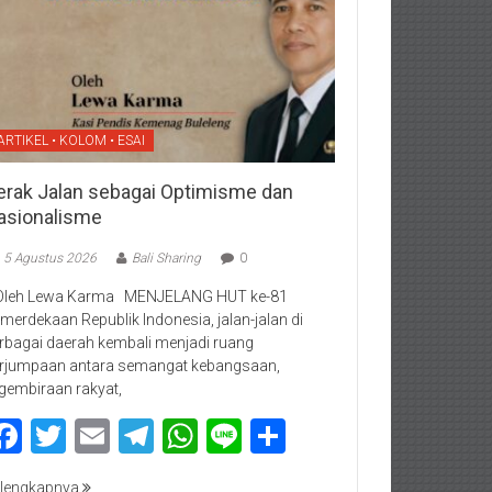
ARTIKEL • KOLOM • ESAI
erak Jalan sebagai Optimisme dan
asionalisme
5 Agustus 2026
Bali Sharing
0
Oleh Lewa Karma MENJELANG HUT ke-81
merdekaan Republik Indonesia, jalan-jalan di
rbagai daerah kembali menjadi ruang
rjumpaan antara semangat kebangsaan,
gembiraan rakyat,
Facebook
Twitter
Email
Telegram
WhatsApp
Line
Share
lengkapnya