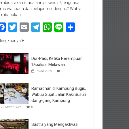
mbicarakan masalahnya sendiri/penguasa
rus waspada dan belajar mendengar// Wahyu
embacakan
Facebook
Twitter
Email
Telegram
WhatsApp
Line
Share
lengkapnya
Dur-Padi, Ketika Perempuan
‘Dipaksa’ Melawan
8 Juli 2026
0
Ramadhan di Kampung Bugis,
Wabup Supit Jalan Kaki Susuri
Gang-gang Kampung
10 Maret 2026
0
Sastra yang Mengaktivasi