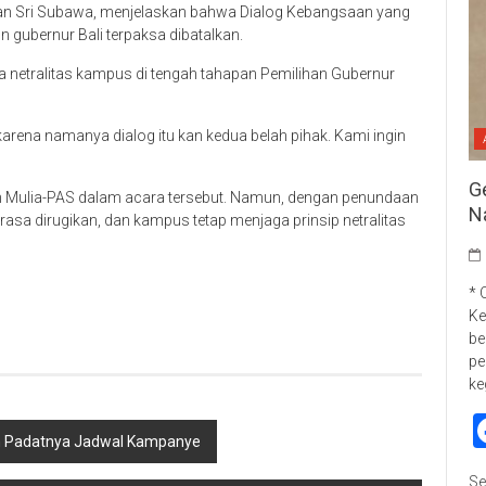
an Sri Subawa, menjelaskan bahwa Dialog Kebangsaan yang
 gubernur Bali terpaksa dibatalkan.
a netralitas kampus di tengah tahapan Pemilihan Gubernur
arena namanya dialog itu kan kedua belah pihak. Kami ingin
G
n Mulia-PAS dalam acara tersebut. Namun, dengan penundaan
N
rasa dirugikan, dan kampus tetap menjaga prinsip netralitas
p
re
* 
Ke
be
pe
ke
ah Padatnya Jadwal Kampanye
Se