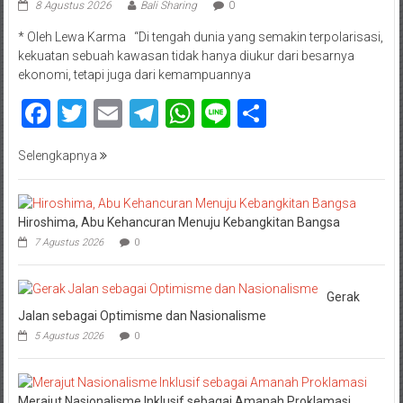
8 Agustus 2026
Bali Sharing
0
* Oleh Lewa Karma “Di tengah dunia yang semakin terpolarisasi,
kekuatan sebuah kawasan tidak hanya diukur dari besarnya
ekonomi, tetapi juga dari kemampuannya
Facebook
Twitter
Email
Telegram
WhatsApp
Line
Share
Selengkapnya
Hiroshima, Abu Kehancuran Menuju Kebangkitan Bangsa
7 Agustus 2026
0
Gerak
Jalan sebagai Optimisme dan Nasionalisme
5 Agustus 2026
0
Merajut Nasionalisme Inklusif sebagai Amanah Proklamasi