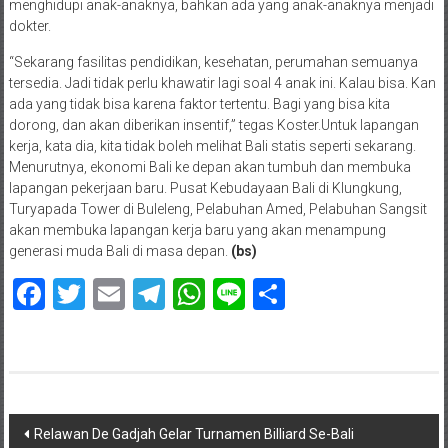
menghidupi anak-anaknya, bahkan ada yang anak-anaknya menjadi
dokter.
“Sekarang fasilitas pendidikan, kesehatan, perumahan semuanya
tersedia. Jadi tidak perlu khawatir lagi soal 4 anak ini. Kalau bisa. Kan
ada yang tidak bisa karena faktor tertentu. Bagi yang bisa kita
dorong, dan akan diberikan insentif,” tegas Koster.Untuk lapangan
kerja, kata dia, kita tidak boleh melihat Bali statis seperti sekarang.
Menurutnya, ekonomi Bali ke depan akan tumbuh dan membuka
lapangan pekerjaan baru. Pusat Kebudayaan Bali di Klungkung,
Turyapada Tower di Buleleng, Pelabuhan Amed, Pelabuhan Sangsit
akan membuka lapangan kerja baru yang akan menampung
generasi muda Bali di masa depan.
(bs)
Facebook
Twitter
Email
Telegram
WhatsApp
Line
Share
Navigasi
Relawan De Gadjah Gelar Turnamen Billiard Se-Bali