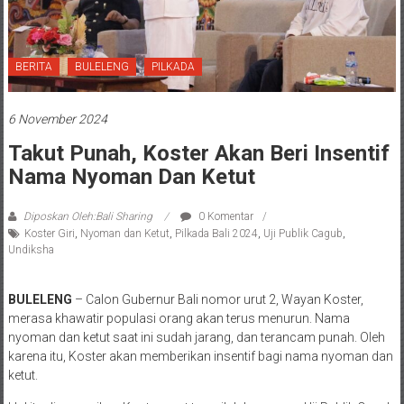
BERITA
BULELENG
PILKADA
6 November 2024
Takut Punah, Koster Akan Beri Insentif
Nama Nyoman Dan Ketut
Diposkan Oleh:Bali Sharing
0 Komentar
Koster Giri
,
Nyoman dan Ketut
,
Pilkada Bali 2024
,
Uji Publik Cagub
,
Undiksha
BULELENG
– Calon Gubernur Bali nomor urut 2, Wayan Koster,
merasa khawatir populasi orang akan terus menurun. Nama
nyoman dan ketut saat ini sudah jarang, dan terancam punah. Oleh
karena itu, Koster akan memberikan insentif bagi nama nyoman dan
ketut.