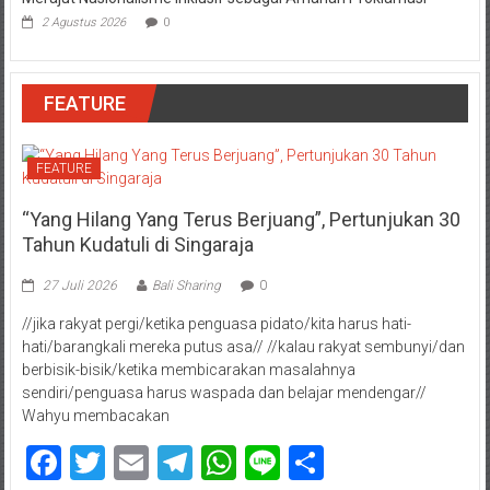
2 Agustus 2026
0
FEATURE
FEATURE
“Yang Hilang Yang Terus Berjuang”, Pertunjukan 30
Tahun Kudatuli di Singaraja
27 Juli 2026
Bali Sharing
0
//jika rakyat pergi/ketika penguasa pidato/kita harus hati-
hati/barangkali mereka putus asa// //kalau rakyat sembunyi/dan
berbisik-bisik/ketika membicarakan masalahnya
sendiri/penguasa harus waspada dan belajar mendengar//
Wahyu membacakan
Facebook
Twitter
Email
Telegram
WhatsApp
Line
Share