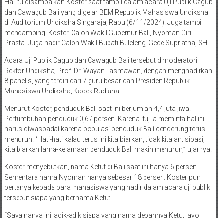
Hal itu disampaikan Koster saat tampil dalam acara Uji Publik Cagub
dan Cawagub Bali yang digelar BEM Republik Mahasiswa Undiksha
di Auditorium Undiksha Singaraja, Rabu (6/11/2024). Juga tampil
mendampingi Koster, Calon Wakil Gubernur Bali, Nyoman Giri
Prasta. Juga hadir Calon Wakil Bupati Buleleng, Gede Supriatna, SH.
Acara Uji Publik Cagub dan Cawagub Bali tersebut dimoderatori
Rektor Undiksha, Prof. Dr. Wayan Lasmawan, dengan menghadirkan
8 panelis, yang terdiri dari 7 guru besar dan Presiden Republik
Mahasiswa Undiksha, Kadek Rudiana.
Menurut Koster, penduduk Bali saat ini berjumlah 4,4 juta jiwa.
Pertumbuhan penduduk 0,67 persen. Karena itu, ia meminta hal ini
harus diwaspadai karena populasi penduduk Bali cenderung terus
menurun. “Hati-hati kalau terus ini kita biarkan, tidak kita antisipasi,
kita biarkan lama-kelamaan penduduk Bali makin menurun,” ujarnya.
Koster menyebutkan, nama Ketut di Bali saat ini hanya 6 persen.
Sementara nama Nyoman hanya sebesar 18 persen. Koster pun
bertanya kepada para mahasiswa yang hadir dalam acara uji publik
tersebut siapa yang bernama Ketut.
“Saya nanya ini, adik-adik siapa yang nama depannya Ketut, ayo