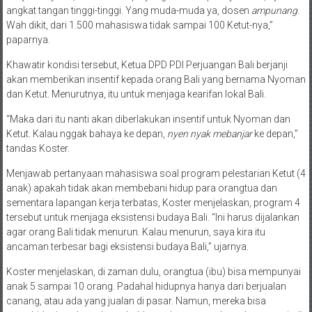
angkat tangan tinggi-tinggi. Yang muda-muda ya, dosen
ampunang
.
Wah dikit, dari 1.500 mahasiswa tidak sampai 100 Ketut-nya,”
paparnya.
Khawatir kondisi tersebut, Ketua DPD PDI Perjuangan Bali berjanji
akan memberikan insentif kepada orang Bali yang bernama Nyoman
dan Ketut. Menurutnya, itu untuk menjaga kearifan lokal Bali.
“Maka dari itu nanti akan diberlakukan insentif untuk Nyoman dan
Ketut. Kalau nggak bahaya ke depan,
nyen nyak mebanjar
ke depan,”
tandas Koster.
Menjawab pertanyaan mahasiswa soal program pelestarian Ketut (4
anak) apakah tidak akan membebani hidup para orangtua dan
sementara lapangan kerja terbatas, Koster menjelaskan, program 4
tersebut untuk menjaga eksistensi budaya Bali. “Ini harus dijalankan
agar orang Bali tidak menurun. Kalau menurun, saya kira itu
ancaman terbesar bagi eksistensi budaya Bali,” ujarnya.
Koster menjelaskan, di zaman dulu, orangtua (ibu) bisa mempunyai
anak 5 sampai 10 orang. Padahal hidupnya hanya dari berjualan
canang, atau ada yang jualan di pasar. Namun, mereka bisa