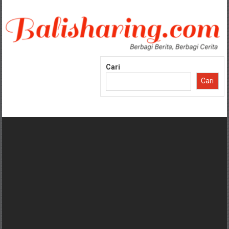
Lompat
ke
konten
Cari
Cari