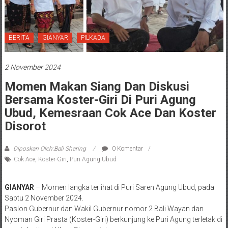
BERITA
GIANYAR
PILKADA
2 November 2024
Momen Makan Siang Dan Diskusi
Bersama Koster-Giri Di Puri Agung
Ubud, Kemesraan Cok Ace Dan Koster
Disorot
Diposkan Oleh:Bali Sharing
0 Komentar
Cok Ace
,
Koster-Giri
,
Puri Agung Ubud
GIANYAR
– Momen langka terlihat di Puri Saren Agung Ubud, pada
Sabtu 2 November 2024.
Paslon Gubernur dan Wakil Gubernur nomor 2 Bali Wayan dan
Nyoman Giri Prasta (Koster-Giri) berkunjung ke Puri Agung terletak di