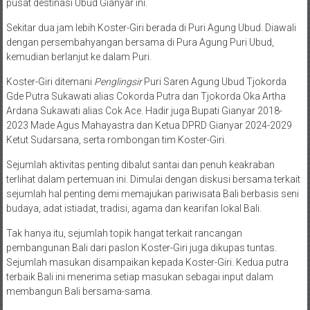
pusat destinasi Ubud Gianyar ini.
Sekitar dua jam lebih Koster-Giri berada di Puri Agung Ubud. Diawali
dengan persembahyangan bersama di Pura Agung Puri Ubud,
kemudian berlanjut ke dalam Puri.
Koster-Giri ditemani
Penglingsir
Puri Saren Agung Ubud Tjokorda
Gde Putra Sukawati alias Cokorda Putra dan Tjokorda Oka Artha
Ardana Sukawati alias Cok Ace. Hadir juga Bupati Gianyar 2018-
2023 Made Agus Mahayastra dan Ketua DPRD Gianyar 2024-2029
Ketut Sudarsana, serta rombongan tim Koster-Giri.
Sejumlah aktivitas penting dibalut santai dan penuh keakraban
terlihat dalam pertemuan ini. Dimulai dengan diskusi bersama terkait
sejumlah hal penting demi memajukan pariwisata Bali berbasis seni
budaya, adat istiadat, tradisi, agama dan kearifan lokal Bali.
Tak hanya itu, sejumlah topik hangat terkait rancangan
pembangunan Bali dari paslon Koster-Giri juga dikupas tuntas.
Sejumlah masukan disampaikan kepada Koster-Giri. Kedua putra
terbaik Bali ini menerima setiap masukan sebagai input dalam
membangun Bali bersama-sama.