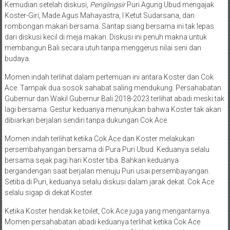
Kemudian setelah diskusi,
Penglingsir
Puri Agung Ubud mengajak
Koster-Giri, Made Agus Mahayastra, I Ketut Sudarsana, dan
rombongan makan bersama. Santap siang bersama ini tak lepas
dari diskusi kecil di meja makan. Diskusi ini penuh makna untuk
membangun Bali secara utuh tanpa menggerus nilai seni dan
budaya.
Momen indah terlihat dalam pertemuan ini antara Koster dan Cok
Ace. Tampak dua sosok sahabat saling mendukung. Persahabatan
Gubernur dan Wakil Gubernur Bali 2018-2023 terlihat abadi meski tak
lagi bersama. Gestur keduanya menunjukan bahwa Koster tak akan
dibiarkan berjalan sendiri tanpa dukungan Cok Ace.
Momen indah terlihat ketika Cok Ace dan Koster melakukan
persembahyangan bersama di Pura Puri Ubud. Keduanya selalu
bersama sejak pagi hari Koster tiba. Bahkan keduanya
bergandengan saat berjalan menuju Puri usai persembayangan.
Setiba di Puri, keduanya selalu diskusi dalam jarak dekat. Cok Ace
selalu sigap di dekat Koster.
Ketika Koster hendak ke toilet, Cok Ace juga yang mengantarnya.
Momen persahabatan abadi keduanya terlihat ketika Cok Ace