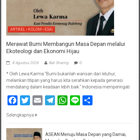
ARTIKEL • KOLOM • ESAI
Merawat Bumi Membangun Masa Depan melalui
Ekoteologi dan Ekonomi Hijau
8 Agustus 2026
Bali Sharing
0
* Oleh Lewa Karma “Bumi bukanlah warisan dari leluhur,
melainkan titipan yang harus kita serahkan kepada generasi
mendatang dalam keadaan lebih baik.” Indonesia memperingati
Facebook
Twitter
Email
Telegram
WhatsApp
Line
Share
Selengkapnya
ASEAN Menuju Masa Depan yang Damai,