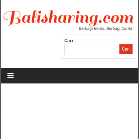
Lompat
ke
konten
Cari
Cari