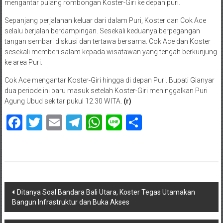
mengantar pulang rombongan Koster-Giri ke depan puri.
Sepanjang perjalanan keluar dari dalam Puri, Koster dan Cok Ace
selalu berjalan berdampingan. Sesekali keduanya berpegangan
tangan sembari diskusi dan tertawa bersama. Cok Ace dan Koster
sesekali memberi salam kepada wisatawan yang tengah berkunjung
ke area Puri.
Cok Ace mengantar Koster-Giri hingga di depan Puri. Bupati Gianyar
dua periode ini baru masuk setelah Koster-Giri meninggalkan Puri
Agung Ubud sekitar pukul 12.30 WITA.
(r)
Facebook
Twitter
Email
Telegram
WhatsApp
Line
Share
Navigasi
Ditanya Soal Bandara Bali Utara, Koster Tegas Utamakan
Bangun Infrastruktur dan Buka Akses
pos