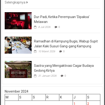
Selengkapnya
Dur-Padi, Ketika Perempuan ‘Dipaksa’
Melawan
8 Juli 2026
0
Ramadhan di Kampung Bugis, Wabup Supit
Jalan Kaki Susuri Gang-gang Kampung
10 Maret 2026
0
Sastra yang Mengaktivasi Cagar Budaya
Gedong Kirtya
31 Januari 2026
0
November 2024
M
S
S
R
K
J
S
1
2