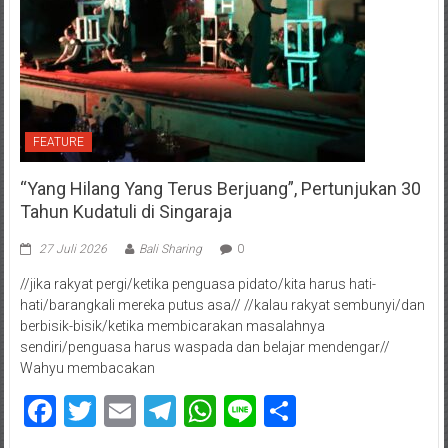
FEATURE
“Yang Hilang Yang Terus Berjuang”, Pertunjukan 30
Tahun Kudatuli di Singaraja
27 Juli 2026
Bali Sharing
0
//jika rakyat pergi/ketika penguasa pidato/kita harus hati-
hati/barangkali mereka putus asa// //kalau rakyat sembunyi/dan
berbisik-bisik/ketika membicarakan masalahnya
sendiri/penguasa harus waspada dan belajar mendengar//
Wahyu membacakan
Facebook
Twitter
Email
Telegram
WhatsApp
Line
Share