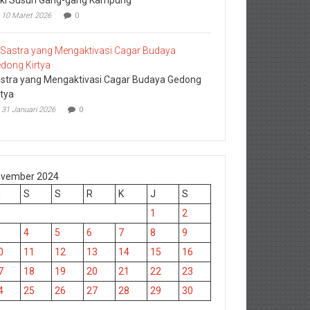
10 Maret 2026
0
stra yang Mengaktivasi Cagar Budaya Gedong
rtya
31 Januari 2026
0
vember 2024
M
S
S
R
K
J
S
1
2
4
5
6
7
8
9
0
11
12
13
14
15
16
7
18
19
20
21
22
23
4
25
26
27
28
29
30