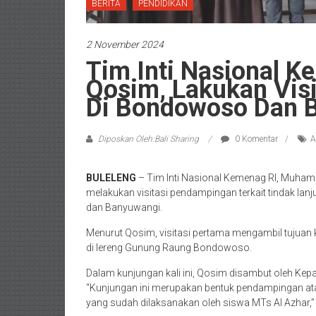
BERITA
PENDIDIKAN
2 November 2024
Tim Inti Nasional 
Qosim, Lakukan Vis
Di Bondowoso Dan 
Diposkan Oleh:Bali Sharing
0 Komentar
A
BULELENG
– Tim Inti Nasional Kemenag RI, Muhamm
melakukan visitasi pendampingan terkait tindak la
dan Banyuwangi.
Menurut Qosim, visitasi pertama mengambil tujuan 
di lereng Gunung Raung Bondowoso.
Dalam kunjungan kali ini, Qosim disambut oleh Kep
“Kunjungan ini merupakan bentuk pendampingan at
yang sudah dilaksanakan oleh siswa MTs Al Azhar,”