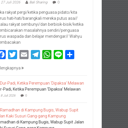
27 Juli 2026
Bali Sharing
0
jika rakyat pergi/ketika penguasa pidato/kita
rus hati-hati/barangkali mereka putus asa//
kalau rakyat sembunyi/dan berbisik-bisik/ketika
mbicarakan masalahnya sendiri/penguasa
rus waspada dan belajar mendengar// Wahyu
embacakan
Facebook
Twitter
Email
Telegram
WhatsApp
Line
Share
lengkapnya
r-Padi, Ketika Perempuan ‘Dipaksa’ Melawan
8 Juli 2026
0
madhan di Kampung Bugis, Wabup Supit Jalan
ki Susuri Gang-gang Kampung