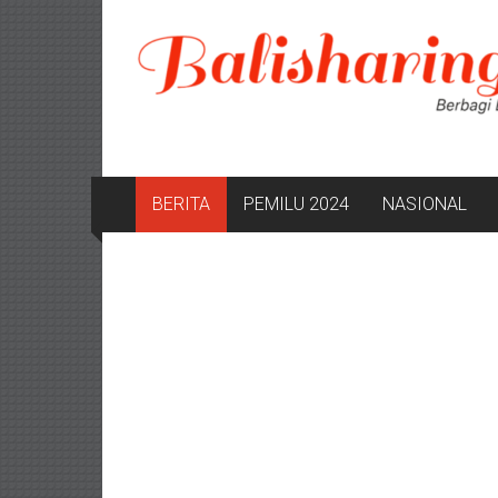
Lompat
ke
konten
BERITA
PEMILU 2024
NASIONAL