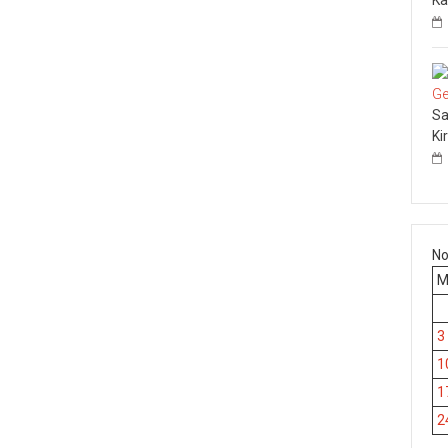
Sa
Ki
No
3
1
1
2