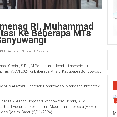
Kemenag RI, Muhammad
itasi Ke Beberapa MTs
Banyuwangi
KMI
,
Kemenag RI
,
Tim Inti Nasional
ad Qosim, S.Pd., M.Pd., tahun ini kembali menerima tugas
njut hasil AKMI 2024 ke beberapa MTs di Kabupaten Bondowoso
ke MTs Al Azhar Tlogosari Bondowoso. Madrasah ini terletak
ala MTs Al Azhar Tlogosari Bondowoso Hendri, S.Pd.
as hasil Asesmen Kompetensi Madrasah Indonesia (AKMI)
 jelas Qosim, Sabtu (2/11/2024).
M