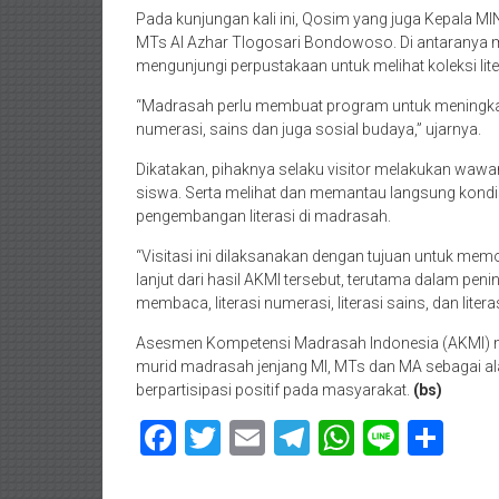
Pada kunjungan kali ini, Qosim yang juga Kepala MIN 
MTs Al Azhar Tlogosari Bondowoso. Di antaranya me
mengunjungi perpustakaan untuk melihat koleksi lit
“Madrasah perlu membuat program untuk meningkat
numerasi, sains dan juga sosial budaya,” ujarnya.
Dikatakan, pihaknya selaku visitor melakukan waw
siswa. Serta melihat dan memantau langsung kondi
pengembangan literasi di madrasah.
“Visitasi ini dilaksanakan dengan tujuan untuk m
lanjut dari hasil AKMI tersebut, terutama dalam pen
membaca, literasi numerasi, literasi sains, dan litera
Asesmen Kompetensi Madrasah Indonesia (AKMI) m
murid madrasah jenjang MI, MTs dan MA sebagai al
berpartisipasi positif pada masyarakat.
(bs)
Facebook
Twitter
Email
Telegram
WhatsAp
Line
Sha