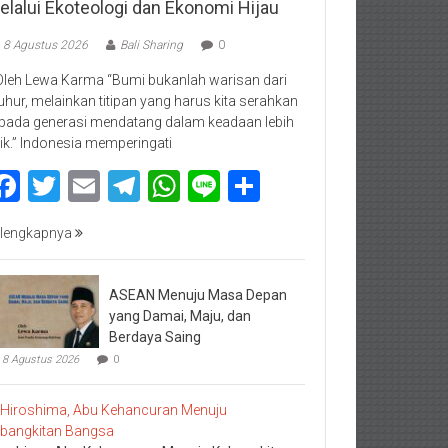
elalui Ekoteologi dan Ekonomi Hijau
8 Agustus 2026
Bali Sharing
0
Oleh Lewa Karma “Bumi bukanlah warisan dari
luhur, melainkan titipan yang harus kita serahkan
pada generasi mendatang dalam keadaan lebih
ik.” Indonesia memperingati
Facebook
Twitter
Email
Telegram
WhatsApp
Line
Share
lengkapnya
ASEAN Menuju Masa Depan
yang Damai, Maju, dan
Berdaya Saing
8 Agustus 2026
0