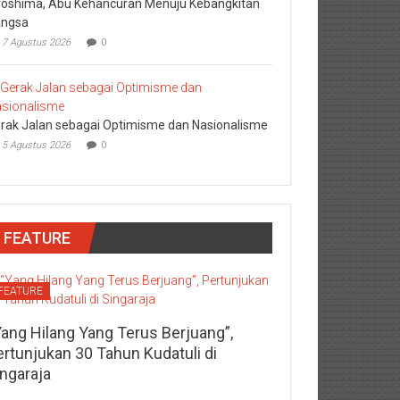
roshima, Abu Kehancuran Menuju Kebangkitan
ngsa
7 Agustus 2026
0
rak Jalan sebagai Optimisme dan Nasionalisme
5 Agustus 2026
0
FEATURE
FEATURE
Yang Hilang Yang Terus Berjuang”,
ertunjukan 30 Tahun Kudatuli di
ingaraja