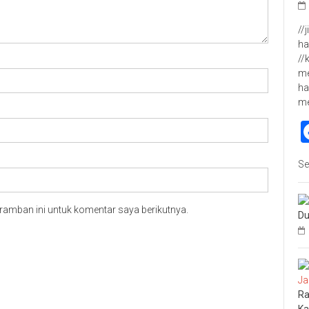
//
ha
//
me
ha
m
Se
ramban ini untuk komentar saya berikutnya.
Du
Ra
Ka