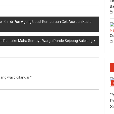
Hi
Ba
-Giri di Puri Agung Ubud, Kemesraan Cok Ace dan Koster
Ge
Doa Restu ke Maha Semaya Warga Pande Sejebag Buleleng
ang wajib ditandai
*
“
P
S