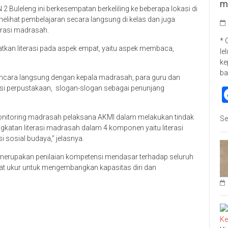
m
2 Buleleng ini berkesempatan berkeliling ke beberapa lokasi di
lihat pembelajaran secara langsung di kelas dan juga
erasi madrasah.
* 
kan literasi pada aspek empat, yaitu aspek membaca,
le
ke
ba
ancara langsung dengan kepala madrasah, para guru dan
si perpustakaan, slogan-slogan sebagai penunjang
emonitoring madrasah pelaksana AKMI dalam melakukan tindak
Se
ingkatan literasi madrasah dalam 4 komponen yaitu literasi
si sosial budaya,” jelasnya.
erupakan penilaian kompetensi mendasar terhadap seluruh
at ukur untuk mengembangkan kapasitas diri dan
p
re