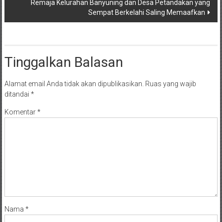
Remaja Kelurahan Banyuning dan Desa Petandakan yang
Sempat Berkelahi Saling Memaafkan
Tinggalkan Balasan
Alamat email Anda tidak akan dipublikasikan.
Ruas yang wajib
ditandai
*
Komentar
*
Nama
*