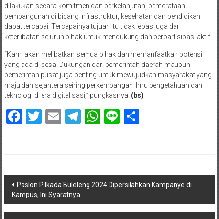
dilakukan secara komitmen dan berkelanjutan, pemerataan
pembangunan di bidang infrastruktur, kesehatan dan pendidikan
dapat tercapai. Tercapainya tujuan itu tidak lepas juga dari
keterlibatan seluruh pihak untuk mendukung dan berpartisipasi aktif.
“Kami akan melibatkan semua pihak dan memanfaatkan potensi
yang ada di desa. Dukungan dari pemerintah daerah maupun
pemerintah pusat juga penting untuk mewujudkan masyarakat yang
maju dan sejahtera seiring perkembangan ilmu pengetahuan dan
teknologi di era digitalisasi,” pungkasnya.
(bs)
Facebook
Twitter
Email
Telegram
WhatsApp
Line
Share
Navigasi
Paslon Pilkada Buleleng 2024 Dipersilahkan Kampanye di
Kampus, Ini Syaratnya
pos