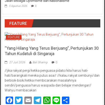
Jalan sebagai Optimisme dan Nasionalisme
5 Agustus 2026
0
FEATURE
FEATURE
“Yang Hilang Yang Terus Berjuang”, Pertunjukan 30
Tahun Kudatuli di Singaraja
27 Juli 2026
Bali Sharing
0
//jika rakyat pergi/ketika penguasa pidato/kita harus hati-
hati/barangkali mereka putus asa// //kalau rakyat sembunyi/dan
berbisik-bisik/ketika membicarakan masalahnya
sendiri/penguasa harus waspada dan belajar mendengar//
Wahyu membacakan
Facebook
Twitter
Email
Telegram
WhatsApp
Line
Share