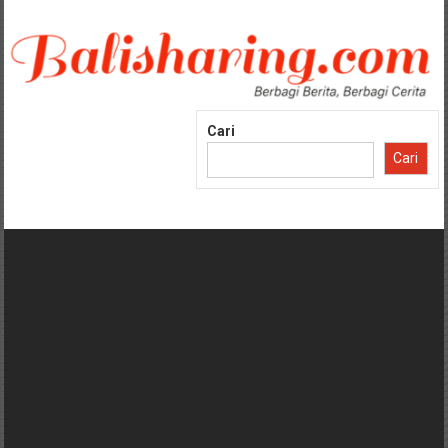
Lompat
ke
konten
Cari
Cari