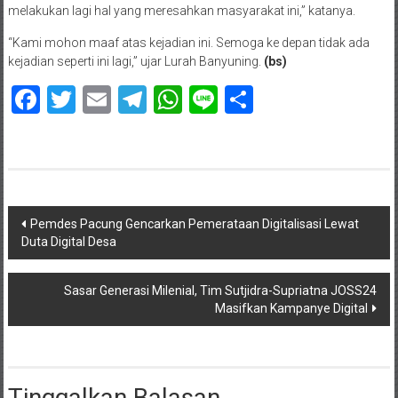
melakukan lagi hal yang meresahkan masyarakat ini,” katanya.
“Kami mohon maaf atas kejadian ini. Semoga ke depan tidak ada
kejadian seperti ini lagi,” ujar Lurah Banyuning.
(bs)
Facebook
Twitter
Email
Telegram
WhatsApp
Line
Share
Navigasi
Pemdes Pacung Gencarkan Pemerataan Digitalisasi Lewat
Duta Digital Desa
pos
Sasar Generasi Milenial, Tim Sutjidra-Supriatna JOSS24
Masifkan Kampanye Digital
Tinggalkan Balasan