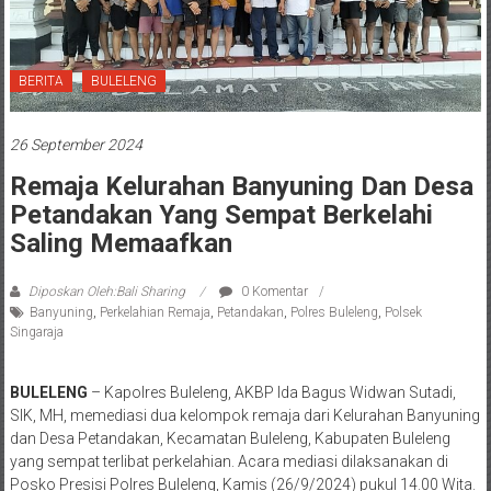
BERITA
BULELENG
26 September 2024
Remaja Kelurahan Banyuning Dan Desa
Petandakan Yang Sempat Berkelahi
Saling Memaafkan
Diposkan Oleh:Bali Sharing
0 Komentar
Banyuning
,
Perkelahian Remaja
,
Petandakan
,
Polres Buleleng
,
Polsek
Singaraja
BULELENG
– Kapolres Buleleng, AKBP Ida Bagus Widwan Sutadi,
SIK, MH, memediasi dua kelompok remaja dari Kelurahan Banyuning
dan Desa Petandakan, Kecamatan Buleleng, Kabupaten Buleleng
yang sempat terlibat perkelahian. Acara mediasi dilaksanakan di
Posko Presisi Polres Buleleng, Kamis (26/9/2024) pukul 14.00 Wita.