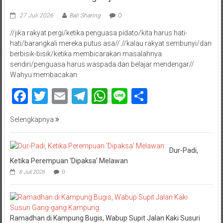
27 Juli 2026
Bali Sharing
0
//jika rakyat pergi/ketika penguasa pidato/kita harus hati-
hati/barangkali mereka putus asa// //kalau rakyat sembunyi/dan
berbisik-bisik/ketika membicarakan masalahnya
sendiri/penguasa harus waspada dan belajar mendengar//
Wahyu membacakan
Facebook
Twitter
Email
Telegram
WhatsApp
Line
Share
Selengkapnya
Dur-Padi,
Ketika Perempuan ‘Dipaksa’ Melawan
8 Juli 2026
0
Ramadhan di Kampung Bugis, Wabup Supit Jalan Kaki Susuri