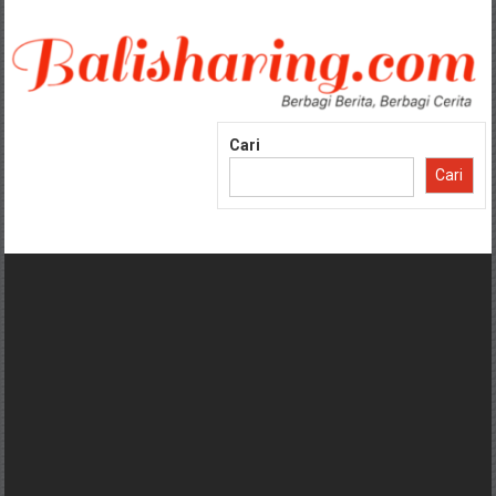
Lompat
ke
konten
Cari
Cari