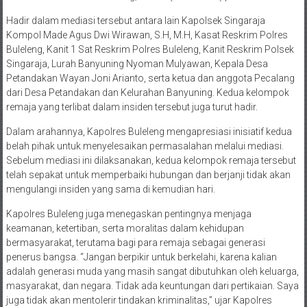
Hadir dalam mediasi tersebut antara lain Kapolsek Singaraja
Kompol Made Agus Dwi Wirawan, S.H, M.H, Kasat Reskrim Polres
Buleleng, Kanit 1 Sat Reskrim Polres Buleleng, Kanit Reskrim Polsek
Singaraja, Lurah Banyuning Nyoman Mulyawan, Kepala Desa
Petandakan Wayan Joni Arianto, serta ketua dan anggota Pecalang
dari Desa Petandakan dan Kelurahan Banyuning. Kedua kelompok
remaja yang terlibat dalam insiden tersebut juga turut hadir.
Dalam arahannya, Kapolres Buleleng mengapresiasi inisiatif kedua
belah pihak untuk menyelesaikan permasalahan melalui mediasi.
Sebelum mediasi ini dilaksanakan, kedua kelompok remaja tersebut
telah sepakat untuk memperbaiki hubungan dan berjanji tidak akan
mengulangi insiden yang sama di kemudian hari.
Kapolres Buleleng juga menegaskan pentingnya menjaga
keamanan, ketertiban, serta moralitas dalam kehidupan
bermasyarakat, terutama bagi para remaja sebagai generasi
penerus bangsa. “Jangan berpikir untuk berkelahi, karena kalian
adalah generasi muda yang masih sangat dibutuhkan oleh keluarga,
masyarakat, dan negara. Tidak ada keuntungan dari pertikaian. Saya
juga tidak akan mentolerir tindakan kriminalitas,” ujar Kapolres