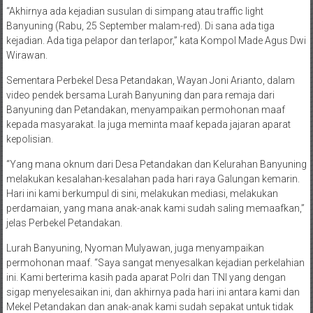
“Akhirnya ada kejadian susulan di simpang atau traffic light
Banyuning (Rabu, 25 September malam-red). Di sana ada tiga
kejadian. Ada tiga pelapor dan terlapor,” kata Kompol Made Agus Dwi
Wirawan.
Sementara Perbekel Desa Petandakan, Wayan Joni Arianto, dalam
video pendek bersama Lurah Banyuning dan para remaja dari
Banyuning dan Petandakan, menyampaikan permohonan maaf
kepada masyarakat. Ia juga meminta maaf kepada jajaran aparat
kepolisian.
“Yang mana oknum dari Desa Petandakan dan Kelurahan Banyuning
melakukan kesalahan-kesalahan pada hari raya Galungan kemarin.
Hari ini kami berkumpul di sini, melakukan mediasi, melakukan
perdamaian, yang mana anak-anak kami sudah saling memaafkan,”
jelas Perbekel Petandakan.
Lurah Banyuning, Nyoman Mulyawan, juga menyampaikan
permohonan maaf. “Saya sangat menyesalkan kejadian perkelahian
ini. Kami berterima kasih pada aparat Polri dan TNI yang dengan
sigap menyelesaikan ini, dan akhirnya pada hari ini antara kami dan
Mekel Petandakan dan anak-anak kami sudah sepakat untuk tidak