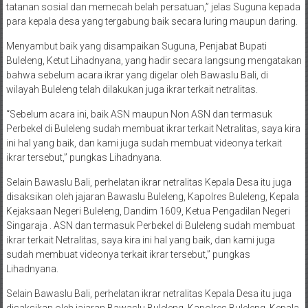
tatanan sosial dan memecah belah persatuan,” jelas Suguna kepada
para kepala desa yang tergabung baik secara luring maupun daring.
Menyambut baik yang disampaikan Suguna, Penjabat Bupati
Buleleng, Ketut Lihadnyana, yang hadir secara langsung mengatakan
bahwa sebelum acara ikrar yang digelar oleh Bawaslu Bali, di
wilayah Buleleng telah dilakukan juga ikrar terkait netralitas.
“Sebelum acara ini, baik ASN maupun Non ASN dan termasuk
Perbekel di Buleleng sudah membuat ikrar terkait Netralitas, saya kira
ini hal yang baik, dan kami juga sudah membuat videonya terkait
ikrar tersebut,” pungkas Lihadnyana.
Selain Bawaslu Bali, perhelatan ikrar netralitas Kepala Desa itu juga
disaksikan oleh jajaran Bawaslu Buleleng, Kapolres Buleleng, Kepala
Kejaksaan Negeri Buleleng, Dandim 1609, Ketua Pengadilan Negeri
Singaraja . ASN dan termasuk Perbekel di Buleleng sudah membuat
ikrar terkait Netralitas, saya kira ini hal yang baik, dan kami juga
sudah membuat videonya terkait ikrar tersebut,” pungkas
Lihadnyana.
Selain Bawaslu Bali, perhelatan ikrar netralitas Kepala Desa itu juga
disaksikan oleh jajaran Bawaslu Buleleng, Kapolres Buleleng, Kepala