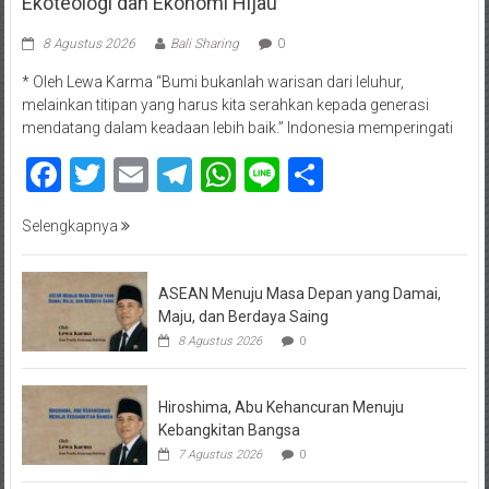
Ekoteologi dan Ekonomi Hijau
8 Agustus 2026
Bali Sharing
0
* Oleh Lewa Karma “Bumi bukanlah warisan dari leluhur,
melainkan titipan yang harus kita serahkan kepada generasi
mendatang dalam keadaan lebih baik.” Indonesia memperingati
Facebook
Twitter
Email
Telegram
WhatsApp
Line
Share
Selengkapnya
ASEAN Menuju Masa Depan yang Damai,
Maju, dan Berdaya Saing
8 Agustus 2026
0
Hiroshima, Abu Kehancuran Menuju
Kebangkitan Bangsa
7 Agustus 2026
0