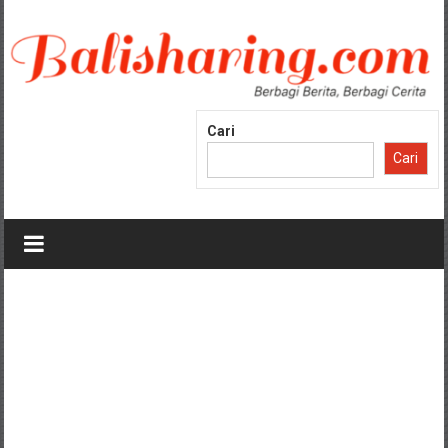
Lompat
ke
konten
Cari
Cari