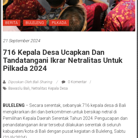
BERITA
BULELENG
PILKADA
21 September 2024
716 Kepala Desa Ucapkan Dan
Tandatangani Ikrar Netralitas Untuk
Pilkada 2024
Diposkan Oleh:Bali Sharing
0 Komentar
Bawaslu Bali
,
Netralitas Kepala Desa
BULELENG
– Secara serentak, sebanyak 716 kepala desa di Bali
mengikrarkan diri dan berkomitmen untuk bersikap netral di
Pemilihan Kepala Daerah Serentak Tahun 2024. Pengucapan dan
penandatanganan ikrar tersebut dilakukan serentak di seluruh
kabupaten/kota di Bali dengan pusat kegiatan di Buleleng, Sabtu
(21/9/2024).