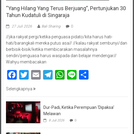
“Yang Hilang Yang Terus Berjuang”, Pertunjukan 30
Tahun Kudatuli di Singaraja
27 Juli 2026
Bali Sharing
0
//jika rakyat pergi/ketika penguasa pidato/kita harus hati-
hati/barangkali mereka putus asa// //kalau rakyat sembunyi/dan
berbisik-bisik/ketika membicarakan masalahnya
sendiri/penguasa harus waspada dan belajar mendengar//
Wahyu membacakan
Facebook
Twitter
Email
Telegram
WhatsApp
Line
Share
Selengkapnya
Dur-Padi, Ketika Perempuan ‘Dipaksa’
Melawan
8 Juli 2026
0