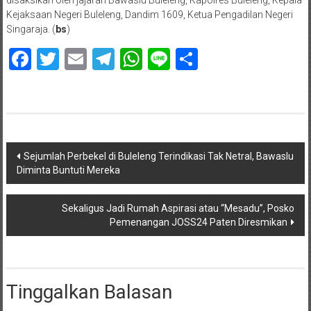
Kejaksaan Negeri Buleleng, Dandim 1609, Ketua Pengadilan Negeri
Singaraja. (
bs
)
Facebook
Twitter
Email
Telegram
WhatsApp
Line
Share
Navigasi
Sejumlah Perbekel di Buleleng Terindikasi Tak Netral, Bawaslu
Diminta Buntuti Mereka
pos
Sekaligus Jadi Rumah Aspirasi atau “Mesadu”, Posko
Pemenangan JOSS24 Paten Diresmikan
Tinggalkan Balasan