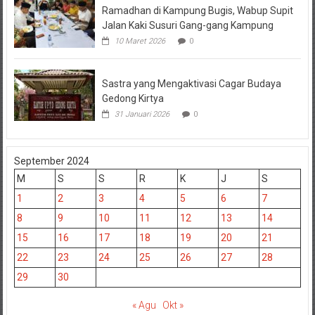
Ramadhan di Kampung Bugis, Wabup Supit
Jalan Kaki Susuri Gang-gang Kampung
10 Maret 2026
0
Sastra yang Mengaktivasi Cagar Budaya
Gedong Kirtya
31 Januari 2026
0
September 2024
M
S
S
R
K
J
S
1
2
3
4
5
6
7
8
9
10
11
12
13
14
15
16
17
18
19
20
21
22
23
24
25
26
27
28
29
30
« Agu
Okt »