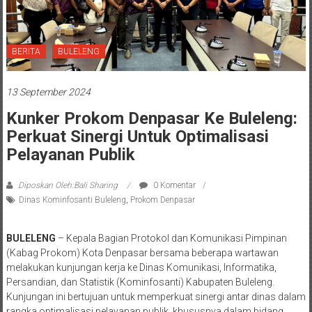
BERITA
BULELENG
13 September 2024
Kunker Prokom Denpasar Ke Buleleng:
Perkuat Sinergi Untuk Optimalisasi
Pelayanan Publik
Diposkan Oleh:Bali Sharing
0 Komentar
Dinas Kominfosanti Buleleng
,
Prokom Denpasar
BULELENG
– Kepala Bagian Protokol dan Komunikasi Pimpinan
(Kabag Prokom) Kota Denpasar bersama beberapa wartawan
melakukan kunjungan kerja ke Dinas Komunikasi, Informatika,
Persandian, dan Statistik (Kominfosanti) Kabupaten Buleleng.
Kunjungan ini bertujuan untuk memperkuat sinergi antar dinas dalam
rangka optimalisasi pelayanan publik, khususnya dalam bidang