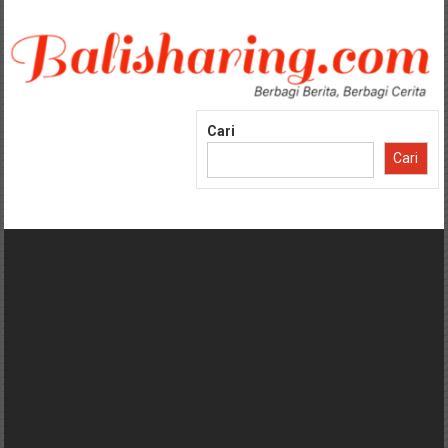
Lompat
ke
konten
Cari
Cari