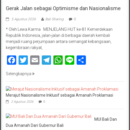
Gerak Jalan sebagai Optimisme dan Nasionalisme
5 Agustus 2026
Bali Sharing
0
* Oleh Lewa Karma MENJELANG HUT ke-81 Kemerdekaan
Republik Indonesia, jalan-jalan di berbagai daerah kembali
menjadi ruang perjumpaan antara semangat kebangsaan,
kegembiraan rakyat,
Facebook
Twitter
Email
Telegram
WhatsApp
Line
Share
Selengkapnya
Merajut Nasionalisme Inklusif sebagai Amanah Proklamasi
2 Agustus 2026
0
MUI Bali Dan
Dua Amanah Dari Gubernur Bali