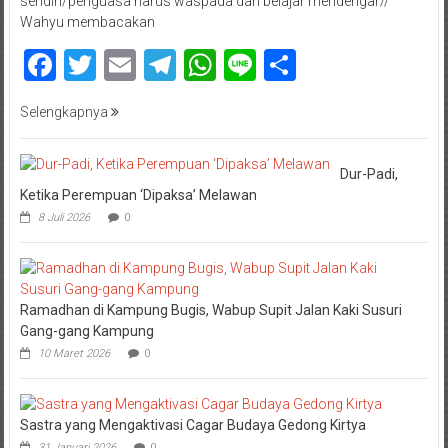
sendiri/penguasa harus waspada dan belajar mendengar//
Wahyu membacakan
Facebook
Twitter
Email
Telegram
WhatsApp
Line
Share
Selengkapnya
Dur-Padi,
Ketika Perempuan ‘Dipaksa’ Melawan
8 Juli 2026
0
Ramadhan di Kampung Bugis, Wabup Supit Jalan Kaki Susuri
Gang-gang Kampung
10 Maret 2026
0
Sastra yang Mengaktivasi Cagar Budaya Gedong Kirtya
31 Januari 2026
0