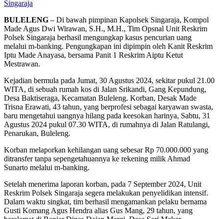
Singaraja
BULELENG
– Di bawah pimpinan Kapolsek Singaraja, Kompol
Made Agus Dwi Wirawan, S.H., M.H., Tim Opsnal Unit Reskrim
Polsek Singaraja berhasil mengungkap kasus pencurian uang
melalui m-banking. Pengungkapan ini dipimpin oleh Kanit Reskrim
Iptu Made Anayasa, bersama Panit 1 Reskrim Aiptu Ketut
Mestrawan.
Kejadian bermula pada Jumat, 30 Agustus 2024, sekitar pukul 21.00
WITA, di sebuah rumah kos di Jalan Srikandi, Gang Kepundung,
Desa Baktiseraga, Kecamatan Buleleng. Korban, Desak Made
Trisna Erawati, 43 tahun, yang berprofesi sebagai karyawan swasta,
baru mengetahui uangnya hilang pada keesokan harinya, Sabtu, 31
Agustus 2024 pukul 07.30 WITA, di rumahnya di Jalan Ratulangi,
Penarukan, Buleleng.
Korban melaporkan kehilangan uang sebesar Rp 70.000.000 yang
ditransfer tanpa sepengetahuannya ke rekening milik Ahmad
Sunarto melalui m-banking.
Setelah menerima laporan korban, pada 7 September 2024, Unit
Reskrim Polsek Singaraja segera melakukan penyelidikan intensif.
Dalam waktu singkat, tim berhasil mengamankan pelaku bernama
Gusti Komang Agus Hendra alias Gus Mang, 29 tahun, yang