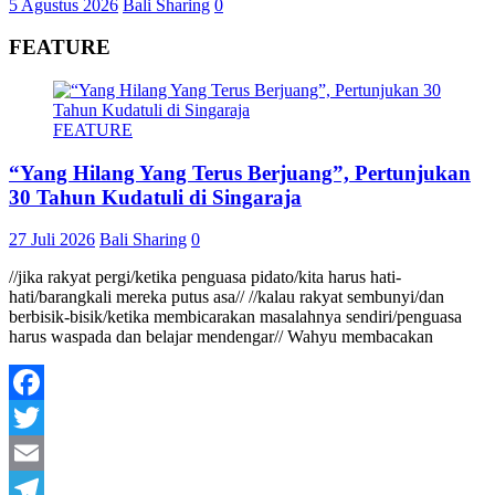
5 Agustus 2026
Bali Sharing
0
FEATURE
FEATURE
“Yang Hilang Yang Terus Berjuang”, Pertunjukan
30 Tahun Kudatuli di Singaraja
27 Juli 2026
Bali Sharing
0
//jika rakyat pergi/ketika penguasa pidato/kita harus hati-
hati/barangkali mereka putus asa// //kalau rakyat sembunyi/dan
berbisik-bisik/ketika membicarakan masalahnya sendiri/penguasa
harus waspada dan belajar mendengar// Wahyu membacakan
Facebook
Twitter
Email