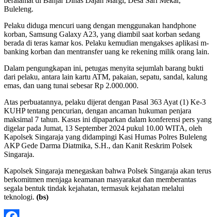
beralamat di Banjar Dinas Dajan Margi, Desa Sari Mekar,
Buleleng.
Pelaku diduga mencuri uang dengan menggunakan handphone
korban, Samsung Galaxy A23, yang diambil saat korban sedang
berada di teras kamar kos. Pelaku kemudian mengakses aplikasi m-
banking korban dan mentransfer uang ke rekening milik orang lain.
Dalam pengungkapan ini, petugas menyita sejumlah barang bukti
dari pelaku, antara lain kartu ATM, pakaian, sepatu, sandal, kalung
emas, dan uang tunai sebesar Rp 2.000.000.
Atas perbuatannya, pelaku dijerat dengan Pasal 363 Ayat (1) Ke-3
KUHP tentang pencurian, dengan ancaman hukuman penjara
maksimal 7 tahun. Kasus ini dipaparkan dalam konferensi pers yang
digelar pada Jumat, 13 September 2024 pukul 10.00 WITA, oleh
Kapolsek Singaraja yang didampingi Kasi Humas Polres Buleleng
AKP Gede Darma Diatmika, S.H., dan Kanit Reskrim Polsek
Singaraja.
Kapolsek Singaraja menegaskan bahwa Polsek Singaraja akan terus
berkomitmen menjaga keamanan masyarakat dan memberantas
segala bentuk tindak kejahatan, termasuk kejahatan melalui
teknologi.
(bs)