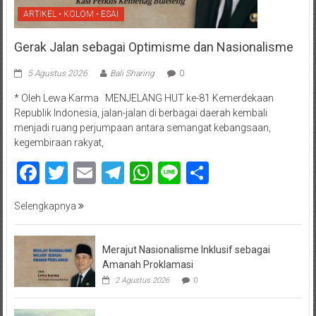
ARTIKEL • KOLOM • ESAI
Gerak Jalan sebagai Optimisme dan Nasionalisme
5 Agustus 2026
Bali Sharing
0
* Oleh Lewa Karma MENJELANG HUT ke-81 Kemerdekaan
Republik Indonesia, jalan-jalan di berbagai daerah kembali
menjadi ruang perjumpaan antara semangat kebangsaan,
kegembiraan rakyat,
Facebook
Twitter
Email
Telegram
WhatsApp
Line
Share
Selengkapnya
Merajut Nasionalisme Inklusif sebagai
Amanah Proklamasi
2 Agustus 2026
0