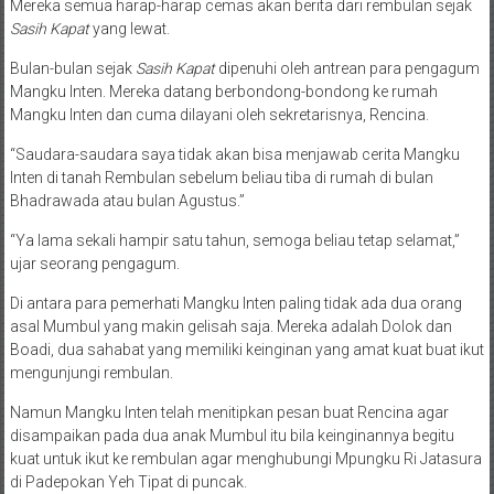
Mereka semua harap-harap cemas akan berita dari rembulan sejak
Sasih Kapat
yang lewat.
Bulan-bulan sejak
Sasih Kapat
dipenuhi oleh antrean para pengagum
Mangku Inten. Mereka datang berbondong-bondong ke rumah
Mangku Inten dan cuma dilayani oleh sekretarisnya, Rencina.
“Saudara-saudara saya tidak akan bisa menjawab cerita Mangku
Inten di tanah Rembulan sebelum beliau tiba di rumah di bulan
Bhadrawada atau bulan Agustus.”
“Ya lama sekali hampir satu tahun, semoga beliau tetap selamat,”
ujar seorang pengagum.
Di antara para pemerhati Mangku Inten paling tidak ada dua orang
asal Mumbul yang makin gelisah saja. Mereka adalah Dolok dan
Boadi, dua sahabat yang memiliki keinginan yang amat kuat buat ikut
mengunjungi rembulan.
Namun Mangku Inten telah menitipkan pesan buat Rencina agar
disampaikan pada dua anak Mumbul itu bila keinginannya begitu
kuat untuk ikut ke rembulan agar menghubungi Mpungku Ri Jatasura
di Padepokan Yeh Tipat di puncak.