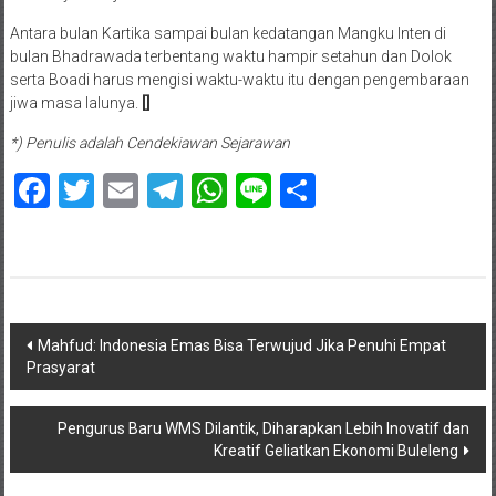
Antara bulan Kartika sampai bulan kedatangan Mangku Inten di
bulan Bhadrawada terbentang waktu hampir setahun dan Dolok
serta Boadi harus mengisi waktu-waktu itu dengan pengembaraan
jiwa masa lalunya.
[]
*) Penulis adalah Cendekiawan Sejarawan
Facebook
Twitter
Email
Telegram
WhatsApp
Line
Share
Navigasi
Mahfud: Indonesia Emas Bisa Terwujud Jika Penuhi Empat
Prasyarat
pos
Pengurus Baru WMS Dilantik, Diharapkan Lebih Inovatif dan
Kreatif Geliatkan Ekonomi Buleleng