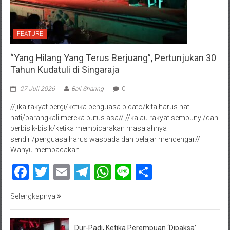
FEATURE
“Yang Hilang Yang Terus Berjuang”, Pertunjukan 30
Tahun Kudatuli di Singaraja
27 Juli 2026
Bali Sharing
0
//jika rakyat pergi/ketika penguasa pidato/kita harus hati-
hati/barangkali mereka putus asa// //kalau rakyat sembunyi/dan
berbisik-bisik/ketika membicarakan masalahnya
sendiri/penguasa harus waspada dan belajar mendengar//
Wahyu membacakan
Facebook
Twitter
Email
Telegram
WhatsApp
Line
Share
Selengkapnya
Dur-Padi, Ketika Perempuan ‘Dipaksa’