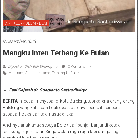
ARTIKEL • KOLOM • ESAI
9 Desember 2023
Mangku Inten Terbang Ke Bulan
Diposkan Oleh:Bali Sharing
0 Komentar
Mantram
,
Singaraja Lama
,
Terbang ke Bulan
Esai Sejarah dr. Soegianto Sastrodiwiryo
BERITA
ini cepat menyebar di kota Buleleng, tapi karena orang-orang
Buleleng yang kritis dan tidak cepat percaya, berita itu disebut
sebagai hoaks dan tak masuk di akal.
Anehnya anak-anak sebaya Dolok dari banjar-banjar di kotak
lengkungan jembatan Singa walau ragu-ragu tapi sangat ingin
membuktikan berita menarik itu.