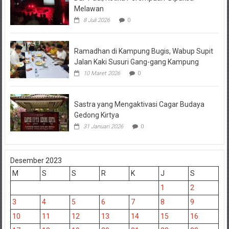
Melawan
8 Juli 2026
0
Ramadhan di Kampung Bugis, Wabup Supit
Jalan Kaki Susuri Gang-gang Kampung
10 Maret 2026
0
Sastra yang Mengaktivasi Cagar Budaya
Gedong Kirtya
31 Januari 2026
0
Desember 2023
M
S
S
R
K
J
S
1
2
3
4
5
6
7
8
9
10
11
12
13
14
15
16