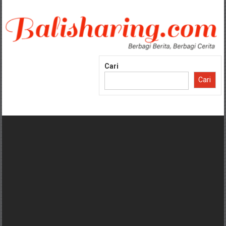
Lompat
ke
konten
Cari
Cari