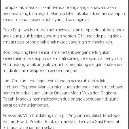
Tampak tak masuk di akal. Semua orang sangat khawatir akan
bencana yang bisa terjadi. Mangku Inten tak akan ditemani siapapun
kecuali sebuah sepeda butut yang disayanginya.
Toko Eng Hwa bermurah hati menyediakan tempat duduk bagi anak-
anak dua puluh banjar yang ingin nonton. Dihitung ada paling tidak
empat ratus orang anak-anak muda yang ingin menyaksikan.
Bos Toko Eng Hwa sendiri amat tertarik dengan pertunjukan
keberanian ini walaupun dalam hati kurang percaya. Dia menyuruh
Putu Lecong, anak angkatnya, untuk bergabung dengan anak-anak
muda itu dan melaporkan perkembangan.
Jam 7 malam terdengar tepuk tangan gemuruh dari sekitar
jembatan. Rupanya Mangku Inten sudah datang dengan membawa
banten dan dua buah Lontar Ongkara Madu Muka dan Ongkara
Pasah. Mangku Inten meletakkan dua onggok pedupaan di ujung
barat dan timur jembatan.
Anak-anak Mumbul datang dipimpin Ang Cin Yen, diikuti Mustopo,
Paimin, Boadi, Prapto, Dolok dan lain-lain. Ternyata Said Parentah
ikut juga, ia penasaran sekali.