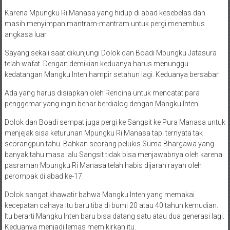
Karena Mpungku Ri Manasa yang hidup di abad kesebelas dan
masih menyimpan mantram-mantram untuk pergi menembus
angkasa luar.
Sayang sekali saat dikunjungi Dolok dan Boadi Mpungku Jatasura
telah wafat. Dengan demikian keduanya harus menunggu
kedatangan Mangku Inten hampir setahun lagi. Keduanya bersabar.
Ada yang harus disiapkan oleh Rencina untuk mencatat para
penggemar yang ingin benar berdialog dengan Mangku Inten.
Dolok dan Boadi sempat juga pergi ke Sangsit ke Pura Manasa untuk
menjejak sisa keturunan Mpungku Ri Manasa tapi ternyata tak
seorangpun tahu. Bahkan seorang pelukis Suma Bhargawa yang
banyak tahu masa lalu Sangsit tidak bisa menjawabnya oleh karena
pasraman Mpungku Ri Manasa telah habis dijarah rayah oleh
perompak di abad ke-17.
Dolok sangat khawatir bahwa Mangku Inten yang memakai
kecepatan cahaya itu baru tiba di bumi 20 atau 40 tahun kemudian.
Itu berarti Mangku Inten baru bisa datang satu atau dua generasi lagi.
Keduanya menjadi lemas memikirkan itu.