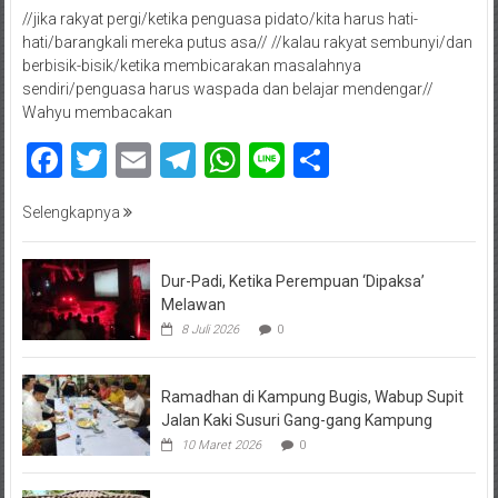
//jika rakyat pergi/ketika penguasa pidato/kita harus hati-
hati/barangkali mereka putus asa// //kalau rakyat sembunyi/dan
berbisik-bisik/ketika membicarakan masalahnya
sendiri/penguasa harus waspada dan belajar mendengar//
Wahyu membacakan
Facebook
Twitter
Email
Telegram
WhatsApp
Line
Share
Selengkapnya
Dur-Padi, Ketika Perempuan ‘Dipaksa’
Melawan
8 Juli 2026
0
Ramadhan di Kampung Bugis, Wabup Supit
Jalan Kaki Susuri Gang-gang Kampung
10 Maret 2026
0