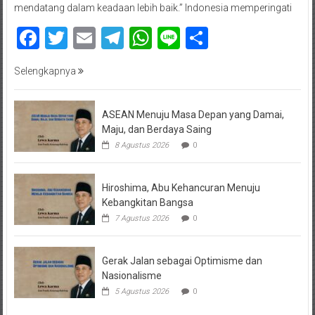
mendatang dalam keadaan lebih baik.” Indonesia memperingati
Facebook
Twitter
Email
Telegram
WhatsApp
Line
Share
Selengkapnya
ASEAN Menuju Masa Depan yang Damai,
Maju, dan Berdaya Saing
8 Agustus 2026
0
Hiroshima, Abu Kehancuran Menuju
Kebangkitan Bangsa
7 Agustus 2026
0
Gerak Jalan sebagai Optimisme dan
Nasionalisme
5 Agustus 2026
0