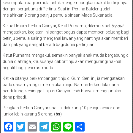
kesempatan bagi pemula untuk mengembangkan bakat bertinjunya
dengan bergabung di Pertina. Saat ini Pertina Buleleng telah
melahirkan 9 orang petinju pemula binaan Made Sukanadia.
Ketua Umum Pertina Gianyar, Ketut Purnama, ditemui saat
try out
mengatakan, kegiatan ini sangat bagus dapat memberi peluang bagi
petinju pemula saling mengenal lawan yang nantinya akan memberi
dampak yang sangat berarti bagi dunia pertinjuan.
Ketut Purnama mengakui, semakin banyak anak muda bergabung di
dunia olahraga, khususnya cabor tinju akan mengurangi hal-hal
negatif bagi generasi muda.
Ketika ditanya perkembangan tinju di Gumi Seni ini, ia mengatakan,
pada dasarnya ingin memajukan tinju. Namun terkendala dana
pendukung, sehingga tinju di Gianyar lebih banyak menggunakan
dana pribadi.
Pengkab Pertina Gianyar saat ini didukung 10 petinju senior dan
junior lebih kurang 5 orang. (
bs
)
Facebook
Twitter
Email
Telegram
WhatsApp
Line
Share