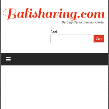
Lompat
ke
konten
Cari
Cari