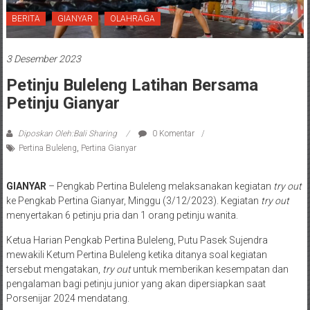
BERITA
GIANYAR
OLAHRAGA
3 Desember 2023
Petinju Buleleng Latihan Bersama
Petinju Gianyar
Diposkan Oleh:Bali Sharing
0 Komentar
Pertina Buleleng
,
Pertina Gianyar
GIANYAR
– Pengkab Pertina Buleleng melaksanakan kegiatan
try out
ke Pengkab Pertina Gianyar, Minggu (3/12/2023). Kegiatan
try out
menyertakan 6 petinju pria dan 1 orang petinju wanita.
Ketua Harian Pengkab Pertina Buleleng, Putu Pasek Sujendra
mewakili Ketum Pertina Buleleng ketika ditanya soal kegiatan
tersebut
mengatakan,
try out
untuk memberikan kesempatan dan
pengalaman bagi petinju junior yang akan dipersiapkan saat
Porsenijar 2024 mendatang.