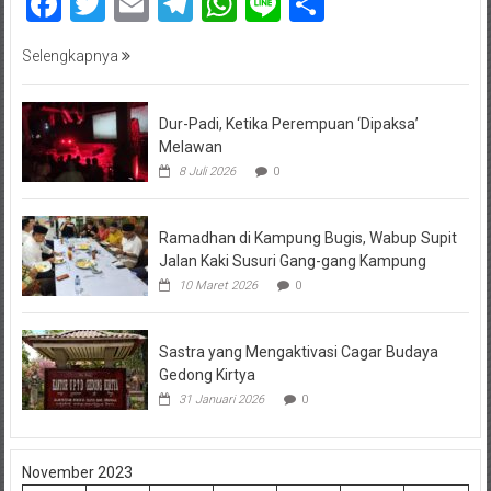
Facebook
Twitter
Email
Telegram
WhatsApp
Line
Share
Selengkapnya
Dur-Padi, Ketika Perempuan ‘Dipaksa’
Melawan
8 Juli 2026
0
Ramadhan di Kampung Bugis, Wabup Supit
Jalan Kaki Susuri Gang-gang Kampung
10 Maret 2026
0
Sastra yang Mengaktivasi Cagar Budaya
Gedong Kirtya
31 Januari 2026
0
November 2023