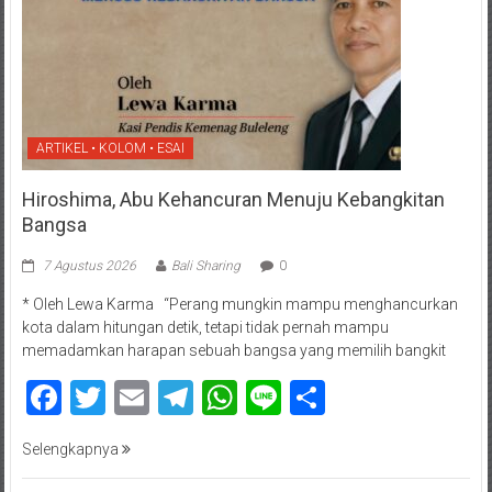
ARTIKEL • KOLOM • ESAI
Hiroshima, Abu Kehancuran Menuju Kebangkitan
Bangsa
7 Agustus 2026
Bali Sharing
0
* Oleh Lewa Karma “Perang mungkin mampu menghancurkan
kota dalam hitungan detik, tetapi tidak pernah mampu
memadamkan harapan sebuah bangsa yang memilih bangkit
Facebook
Twitter
Email
Telegram
WhatsApp
Line
Share
Selengkapnya