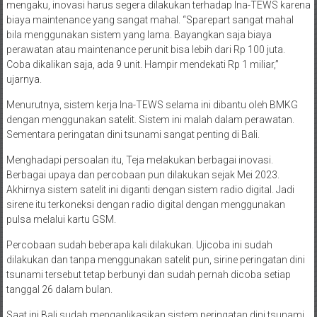
mengaku, inovasi harus segera dilakukan terhadap Ina-TEWS karena
biaya maintenance yang sangat mahal. “Sparepart sangat mahal
bila menggunakan sistem yang lama. Bayangkan saja biaya
perawatan atau maintenance perunit bisa lebih dari Rp 100 juta.
Coba dikalikan saja, ada 9 unit. Hampir mendekati Rp 1 miliar,”
ujarnya.
Menurutnya, sistem kerja Ina-TEWS selama ini dibantu oleh BMKG
dengan menggunakan satelit. Sistem ini malah dalam perawatan.
Sementara peringatan dini tsunami sangat penting di Bali.
Menghadapi persoalan itu, Teja melakukan berbagai inovasi.
Berbagai upaya dan percobaan pun dilakukan sejak Mei 2023.
Akhirnya sistem satelit ini diganti dengan sistem radio digital. Jadi
sirene itu terkoneksi dengan radio digital dengan menggunakan
pulsa melalui kartu GSM.
Percobaan sudah beberapa kali dilakukan. Ujicoba ini sudah
dilakukan dan tanpa menggunakan satelit pun, sirine peringatan dini
tsunami tersebut tetap berbunyi dan sudah pernah dicoba setiap
tanggal 26 dalam bulan.
Saat ini Bali sudah mengaplikasikan sistem peringatan dini tsunami