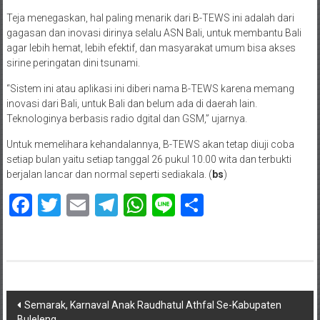
Teja menegaskan, hal paling menarik dari B-TEWS ini adalah dari
gagasan dan inovasi dirinya selalu ASN Bali, untuk membantu Bali
agar lebih hemat, lebih efektif, dan masyarakat umum bisa akses
sirine peringatan dini tsunami.
“Sistem ini atau aplikasi ini diberi nama B-TEWS karena memang
inovasi dari Bali, untuk Bali dan belum ada di daerah lain.
Teknologinya berbasis radio dgital dan GSM,” ujarnya.
Untuk memelihara kehandalannya, B-TEWS akan tetap diuji coba
setiap bulan yaitu setiap tanggal 26 pukul 10.00 wita dan terbukti
berjalan lancar dan normal seperti sediakala. (
bs
)
Facebook
Twitter
Email
Telegram
WhatsApp
Line
Share
Navigasi
Semarak, Karnaval Anak Raudhatul Athfal Se-Kabupaten
Buleleng