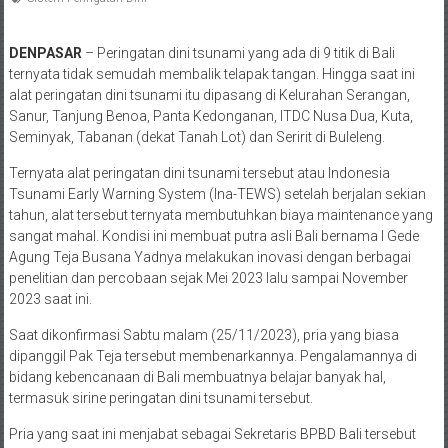
DENPASAR
– Peringatan dini tsunami yang ada di 9 titik di Bali
ternyata tidak semudah membalik telapak tangan. Hingga saat ini
alat peringatan dini tsunami itu dipasang di Kelurahan Serangan,
Sanur, Tanjung Benoa, Panta Kedonganan, ITDC Nusa Dua, Kuta,
Seminyak, Tabanan (dekat Tanah Lot) dan Seririt di Buleleng.
Ternyata alat peringatan dini tsunami tersebut atau Indonesia
Tsunami Early Warning System (Ina-TEWS) setelah berjalan sekian
tahun, alat tersebut ternyata membutuhkan biaya maintenance yang
sangat mahal. Kondisi ini membuat putra asli Bali bernama I Gede
Agung Teja Busana Yadnya melakukan inovasi dengan berbagai
penelitian dan percobaan sejak Mei 2023 lalu sampai November
2023 saat ini.
Saat dikonfirmasi Sabtu malam (25/11/2023), pria yang biasa
dipanggil Pak Teja tersebut membenarkannya. Pengalamannya di
bidang kebencanaan di Bali membuatnya belajar banyak hal,
termasuk sirine peringatan dini tsunami tersebut.
Pria yang saat ini menjabat sebagai Sekretaris BPBD Bali tersebut