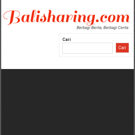
Lompat
ke
konten
Cari
Cari