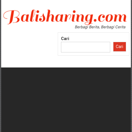
Lompat
ke
konten
Cari
Cari