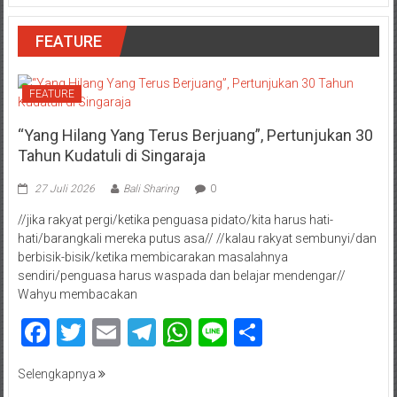
FEATURE
FEATURE
“Yang Hilang Yang Terus Berjuang”, Pertunjukan 30
Tahun Kudatuli di Singaraja
27 Juli 2026
Bali Sharing
0
//jika rakyat pergi/ketika penguasa pidato/kita harus hati-
hati/barangkali mereka putus asa// //kalau rakyat sembunyi/dan
berbisik-bisik/ketika membicarakan masalahnya
sendiri/penguasa harus waspada dan belajar mendengar//
Wahyu membacakan
Facebook
Twitter
Email
Telegram
WhatsApp
Line
Share
Selengkapnya