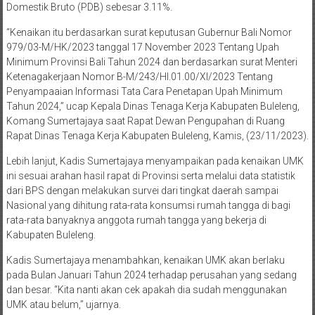
Domestik Bruto (PDB) sebesar 3.11%.
“Kenaikan itu berdasarkan surat keputusan Gubernur Bali Nomor
979/03-M/HK/2023 tanggal 17 November 2023 Tentang Upah
Minimum Provinsi Bali Tahun 2024 dan berdasarkan surat Menteri
Ketenagakerjaan Nomor B-M/243/HI.01.00/XI/2023 Tentang
Penyampaaian Informasi Tata Cara Penetapan Upah Minimum
Tahun 2024,” ucap Kepala Dinas Tenaga Kerja Kabupaten Buleleng,
Komang Sumertajaya saat Rapat Dewan Pengupahan di Ruang
Rapat Dinas Tenaga Kerja Kabupaten Buleleng, Kamis, (23/11/2023).
Lebih lanjut, Kadis Sumertajaya menyampaikan pada kenaikan UMK
ini sesuai arahan hasil rapat di Provinsi serta melalui data statistik
dari BPS dengan melakukan survei dari tingkat daerah sampai
Nasional yang dihitung rata-rata konsumsi rumah tangga di bagi
rata-rata banyaknya anggota rumah tangga yang bekerja di
Kabupaten Buleleng.
Kadis Sumertajaya menambahkan, kenaikan UMK akan berlaku
pada Bulan Januari Tahun 2024 terhadap perusahan yang sedang
dan besar. “Kita nanti akan cek apakah dia sudah menggunakan
UMK atau belum,” ujarnya.