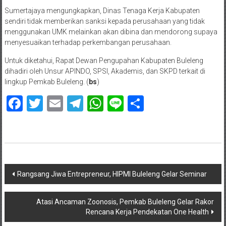
Sumertajaya mengungkapkan, Dinas Tenaga Kerja Kabupaten
sendiri tidak memberikan sanksi kepada perusahaan yang tidak
menggunakan UMK melainkan akan dibina dan mendorong supaya
menyesuaikan terhadap perkembangan perusahaan.
Untuk diketahui, Rapat Dewan Pengupahan Kabupaten Buleleng
dihadiri oleh Unsur APINDO, SPSI, Akademis, dan SKPD terkait di
lingkup Pemkab Buleleng. (
bs
)
Facebook
Twitter
Email
Telegram
WhatsApp
Line
Share
Navigasi
Rangsang Jiwa Entrepreneur, HIPMI Buleleng Gelar Seminar
pos
Atasi Ancaman Zoonosis, Pemkab Buleleng Gelar Rakor
Rencana Kerja Pendekatan One Health