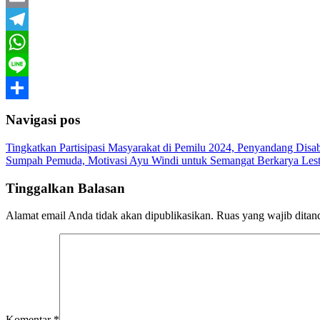
Email
Telegram
WhatsApp
Line
Share
Navigasi pos
Tingkatkan Partisipasi Masyarakat di Pemilu 2024, Penyandang Disa
Sumpah Pemuda, Motivasi Ayu Windi untuk Semangat Berkarya Lest
Tinggalkan Balasan
Alamat email Anda tidak akan dipublikasikan.
Ruas yang wajib ditan
Komentar
*