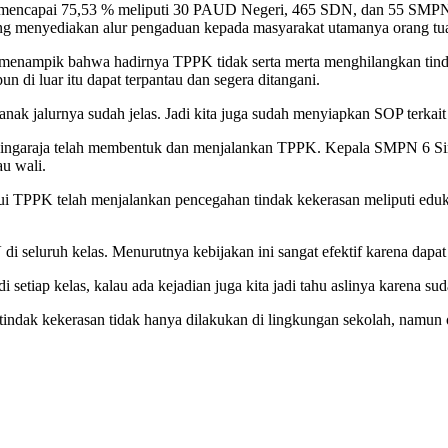
ncapai 75,53 % meliputi 30 PAUD Negeri, 465 SDN, dan 55 SMPN. Pers
yang menyediakan alur pengaduan kepada masyarakat utamanya orang tu
ak menampik bahwa hadirnya TPPK tidak serta merta menghilangkan tind
n di luar itu dapat terpantau dan segera ditangani.
 anak jalurnya sudah jelas. Jadi kita juga sudah menyiapkan SOP terkait
6 Singaraja telah membentuk dan menjalankan TPPK. Kepala SMPN 6
au wali.
ui TPPK telah menjalankan pencegahan tindak kekerasan meliputi eduk
di seluruh kelas. Menurutnya kebijakan ini sangat efektif karena dap
di setiap kelas, kalau ada kejadian juga kita jadi tahu aslinya karena s
ndak kekerasan tidak hanya dilakukan di lingkungan sekolah, namun o