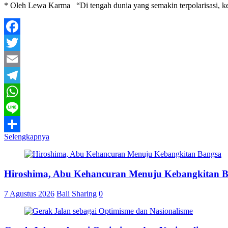
* Oleh Lewa Karma “Di tengah dunia yang semakin terpolarisasi, ke
Facebook
Twitter
Email
Telegram
WhatsApp
Line
Selengkapnya
Share
Hiroshima, Abu Kehancuran Menuju Kebangkitan 
7 Agustus 2026
Bali Sharing
0