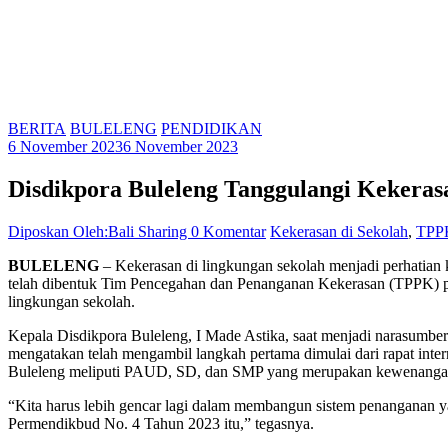
BERITA
BULELENG
PENDIDIKAN
6 November 2023
6 November 2023
Disdikpora Buleleng Tanggulangi Kekeras
Diposkan Oleh:Bali Sharing
0 Komentar
Kekerasan di Sekolah
,
TPP
BULELENG
– Kekerasan di lingkungan sekolah menjadi perhatian
telah dibentuk Tim Pencegahan dan Penanganan Kekerasan (TPPK) pa
lingkungan sekolah.
Kepala Disdikpora Buleleng, I Made Astika, saat menjadi narasumber
mengatakan telah mengambil langkah pertama dimulai dari rapat in
Buleleng meliputi PAUD, SD, dan SMP yang merupakan kewenangan 
“Kita harus lebih gencar lagi dalam membangun sistem penanganan ya
Permendikbud No. 4 Tahun 2023 itu,” tegasnya.