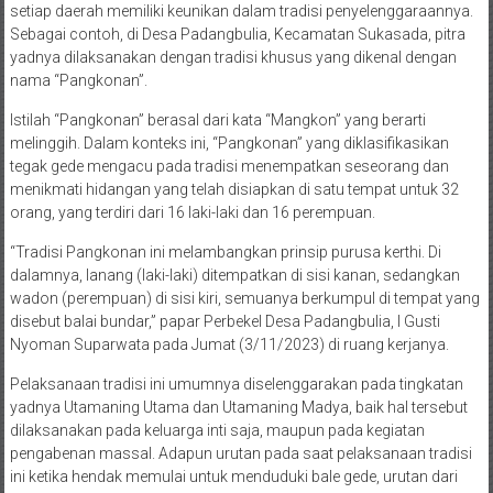
setiap daerah memiliki keunikan dalam tradisi penyelenggaraannya.
Sebagai contoh, di Desa Padangbulia, Kecamatan Sukasada, pitra
yadnya dilaksanakan dengan tradisi khusus yang dikenal dengan
nama “Pangkonan”.
Istilah “Pangkonan” berasal dari kata “Mangkon” yang berarti
melinggih. Dalam konteks ini, “Pangkonan” yang diklasifikasikan
tegak gede mengacu pada tradisi menempatkan seseorang dan
menikmati hidangan yang telah disiapkan di satu tempat untuk 32
orang, yang terdiri dari 16 laki-laki dan 16 perempuan.
“Tradisi Pangkonan ini melambangkan prinsip purusa kerthi. Di
dalamnya, lanang (laki-laki) ditempatkan di sisi kanan, sedangkan
wadon (perempuan) di sisi kiri, semuanya berkumpul di tempat yang
disebut balai bundar,” papar Perbekel Desa Padangbulia, I Gusti
Nyoman Suparwata pada Jumat (3/11/2023) di ruang kerjanya.
Pelaksanaan tradisi ini umumnya diselenggarakan pada tingkatan
yadnya Utamaning Utama dan Utamaning Madya, baik hal tersebut
dilaksanakan pada keluarga inti saja, maupun pada kegiatan
pengabenan massal. Adapun urutan pada saat pelaksanaan tradisi
ini ketika hendak memulai untuk menduduki bale gede, urutan dari