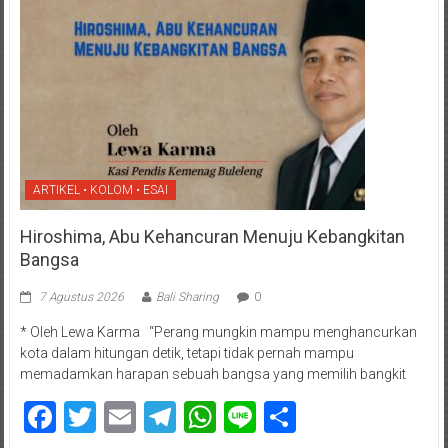
ARTIKEL • KOLOM • ESAI
Hiroshima, Abu Kehancuran Menuju Kebangkitan
Bangsa
7 Agustus 2026
Bali Sharing
0
* Oleh Lewa Karma “Perang mungkin mampu menghancurkan
kota dalam hitungan detik, tetapi tidak pernah mampu
memadamkan harapan sebuah bangsa yang memilih bangkit
Facebook
Twitter
Email
Telegram
WhatsApp
Line
Share