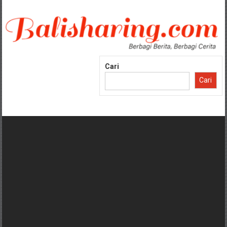
Lompat
ke
konten
Cari
Cari