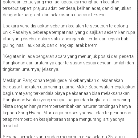
golongan tertua yang menjadi upasaksi menghadiri kegiatan
tersebut seperti prajuru adat, bendesa, kelihan adat, dan dilanjutkan
dengan keluarga inti dari pelakasana upacara tersebut.
Upakara yang disiapkan sebelum kegiatan tersebutpun tergolong
unik. Pasalnya, beberapa tempat nasi yang disajikan sedemikan rupa
atau yang disebut dalam satu tandingan itu, terdiri dari kepala babi
guling, nasi, lauk pauk, dan dilengkapi arak berem.
“Kegiatan ini ada pengarah acara yang menunjuk posisi dari peserta
Pangkonan dan urutannya agar tersusun sesuai dengan jumlah dan
tingkatan umurnya,” jelasnya.
Meskipun Pangkonan tegak gede ini kebanyakan dilaksanakan
berdasar tingkatan utamaning utama, Mekel Suparwata menjelaskan
bagi umat yang terkendala biaya pelaksanaan bisa melaksanakan
Pangkonan Banten yang menjadi bagian dari tingkatan Utamaning
Nista dengan hanya mempersembahkan haturan tandingan hanya
kepada Sang Hyang Pitara agar proses yadnya tetap terpenuhi dan
tetap memperoleh kesejahteraan tanpa mengurangi arti yadnya
tersebut.
Sebagai perbekel yang sudah memimpin desa selama 25 tahun