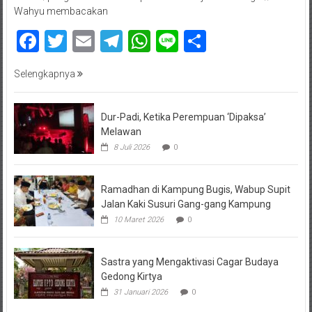
Wahyu membacakan
Facebook
Twitter
Email
Telegram
WhatsApp
Line
Share
Selengkapnya
Dur-Padi, Ketika Perempuan ‘Dipaksa’
Melawan
8 Juli 2026
0
Ramadhan di Kampung Bugis, Wabup Supit
Jalan Kaki Susuri Gang-gang Kampung
10 Maret 2026
0
Sastra yang Mengaktivasi Cagar Budaya
Gedong Kirtya
31 Januari 2026
0