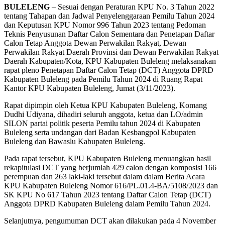
BULELENG
– Sesuai dengan Peraturan KPU No. 3 Tahun 2022
tentang Tahapan dan Jadwal Penyelenggaraan Pemilu Tahun 2024
dan Keputusan KPU Nomor 996 Tahun 2023 tentang Pedoman
Teknis Penyusunan Daftar Calon Sementara dan Penetapan Daftar
Calon Tetap Anggota Dewan Perwakilan Rakyat, Dewan
Perwakilan Rakyat Daerah Provinsi dan Dewan Perwakilan Rakyat
Daerah Kabupaten/Kota, KPU Kabupaten Buleleng melaksanakan
rapat pleno Penetapan Daftar Calon Tetap (DCT) Anggota DPRD
Kabupaten Buleleng pada Pemilu Tahun 2024 di Ruang Rapat
Kantor KPU Kabupaten Buleleng, Jumat (3/11/2023).
Rapat dipimpin oleh Ketua KPU Kabupaten Buleleng, Komang
Dudhi Udiyana, dihadiri seluruh anggota, ketua dan LO/admin
SILON partai politik peserta Pemilu tahun 2024 di Kabupaten
Buleleng serta undangan dari Badan Kesbangpol Kabupaten
Buleleng dan Bawaslu Kabupaten Buleleng.
Pada rapat tersebut, KPU Kabupaten Buleleng menuangkan hasil
rekapitulasi DCT yang berjumlah 429 calon dengan komposisi 166
perempuan dan 263 laki-laki tersebut dalam dalam Berita Acara
KPU Kabupaten Buleleng Nomor 616/PL.01.4-BA/5108/2023 dan
SK KPU No 617 Tahun 2023 tentang Daftar Calon Tetap (DCT)
Anggota DPRD Kabupaten Buleleng dalam Pemilu Tahun 2024.
Selanjutnya, pengumuman DCT akan dilakukan pada 4 November