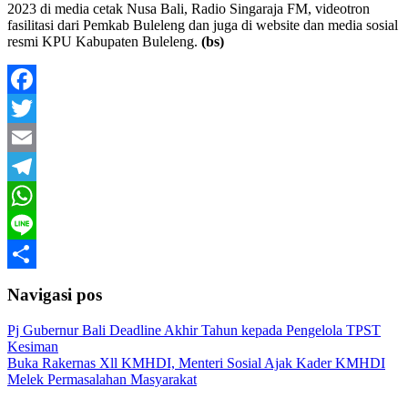
2023 di media cetak Nusa Bali, Radio Singaraja FM, videotron
fasilitasi dari Pemkab Buleleng dan juga di website dan media sosial
resmi KPU Kabupaten Buleleng.
(bs)
Facebook
Twitter
Email
Telegram
WhatsApp
Line
Share
Navigasi pos
Pj Gubernur Bali Deadline Akhir Tahun kepada Pengelola TPST
Kesiman
Buka Rakernas Xll KMHDI, Menteri Sosial Ajak Kader KMHDI
Melek Permasalahan Masyarakat