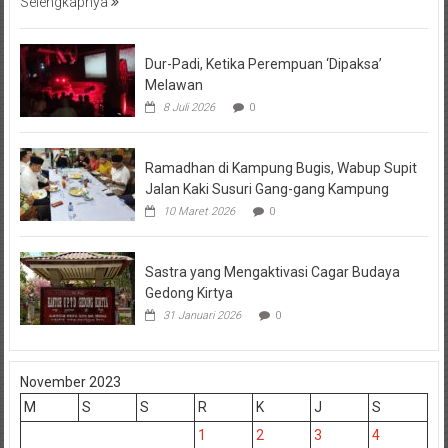
Selengkapnya
Dur-Padi, Ketika Perempuan ‘Dipaksa’
Melawan
8 Juli 2026
0
Ramadhan di Kampung Bugis, Wabup Supit
Jalan Kaki Susuri Gang-gang Kampung
10 Maret 2026
0
Sastra yang Mengaktivasi Cagar Budaya
Gedong Kirtya
31 Januari 2026
0
November 2023
M
S
S
R
K
J
S
1
2
3
4