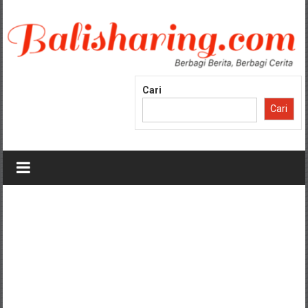
Lompat
ke
konten
Cari
Cari