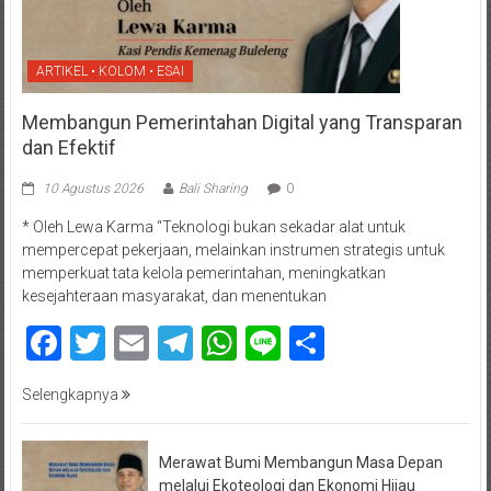
ARTIKEL • KOLOM • ESAI
Membangun Pemerintahan Digital yang Transparan
dan Efektif
10 Agustus 2026
Bali Sharing
0
* Oleh Lewa Karma “Teknologi bukan sekadar alat untuk
mempercepat pekerjaan, melainkan instrumen strategis untuk
memperkuat tata kelola pemerintahan, meningkatkan
kesejahteraan masyarakat, dan menentukan
Facebook
Twitter
Email
Telegram
WhatsApp
Line
Share
Selengkapnya
Merawat Bumi Membangun Masa Depan
melalui Ekoteologi dan Ekonomi Hijau