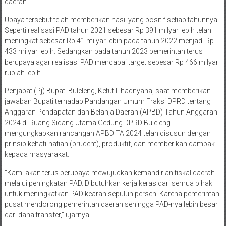
daerah.
Upaya tersebut telah memberikan hasil yang positif setiap tahunnya.
Seperti realisasi PAD tahun 2021 sebesar Rp 391 milyar lebih telah
meningkat sebesar Rp 41 milyar lebih pada tahun 2022 menjadi Rp
433 milyar lebih. Sedangkan pada tahun 2023 pemerintah terus
berupaya agar realisasi PAD mencapai target sebesar Rp 466 milyar
rupiah lebih.
Penjabat (Pj) Bupati Buleleng, Ketut Lihadnyana, saat memberikan
jawaban Bupati terhadap Pandangan Umum Fraksi DPRD tentang
Anggaran Pendapatan dan Belanja Daerah (APBD) Tahun Anggaran
2024 di Ruang Sidang Utama Gedung DPRD Buleleng
mengungkapkan rancangan APBD TA 2024 telah disusun dengan
prinsip kehati-hatian (prudent), produktif, dan memberikan dampak
kepada masyarakat.
“Kami akan terus berupaya mewujudkan kemandirian fiskal daerah
melalui peningkatan PAD. Dibutuhkan kerja keras dari semua pihak
untuk meningkatkan PAD kearah sepuluh persen. Karena pemerintah
pusat mendorong pemerintah daerah sehingga PAD-nya lebih besar
dari dana transfer,” ujarnya.