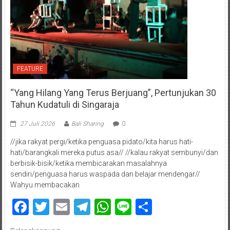
FEATURE
“Yang Hilang Yang Terus Berjuang”, Pertunjukan 30
Tahun Kudatuli di Singaraja
27 Juli 2026
Bali Sharing
0
//jika rakyat pergi/ketika penguasa pidato/kita harus hati-
hati/barangkali mereka putus asa// //kalau rakyat sembunyi/dan
berbisik-bisik/ketika membicarakan masalahnya
sendiri/penguasa harus waspada dan belajar mendengar//
Wahyu membacakan
Facebook
Twitter
Email
Telegram
WhatsApp
Line
Share