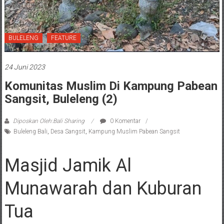
BULELENG
FEATURE
24 Juni 2023
Komunitas Muslim Di Kampung Pabean
Sangsit, Buleleng (2)
Diposkan Oleh:Bali Sharing
0 Komentar
Buleleng Bali
,
Desa Sangsit
,
Kampung Muslim Pabean Sangsit
Masjid Jamik Al
Munawarah dan Kuburan
Tua