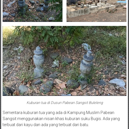
Kuburan tua di Dusun Pabean Sangsit Buleleng
Sementara kuburan tua yang ada di Kampung Muslim Pabean
Sangsit menggunakan nisan khas kuburan suku Bugis. Ada yang
terbuat dari kayu dan ada yang terbuat dari batu.