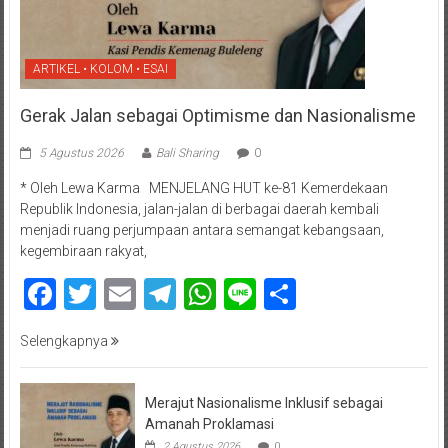
ARTIKEL • KOLOM • ESAI
Gerak Jalan sebagai Optimisme dan Nasionalisme
5 Agustus 2026
Bali Sharing
0
* Oleh Lewa Karma MENJELANG HUT ke-81 Kemerdekaan
Republik Indonesia, jalan-jalan di berbagai daerah kembali
menjadi ruang perjumpaan antara semangat kebangsaan,
kegembiraan rakyat,
Facebook
Twitter
Email
Telegram
WhatsApp
Line
Share
Selengkapnya
Merajut Nasionalisme Inklusif sebagai
Amanah Proklamasi
2 Agustus 2026
0