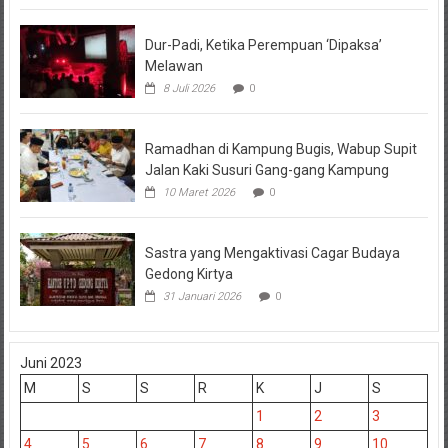
Dur-Padi, Ketika Perempuan ‘Dipaksa’
Melawan
8 Juli 2026
0
Ramadhan di Kampung Bugis, Wabup Supit
Jalan Kaki Susuri Gang-gang Kampung
10 Maret 2026
0
Sastra yang Mengaktivasi Cagar Budaya
Gedong Kirtya
31 Januari 2026
0
Juni 2023
M
S
S
R
K
J
S
1
2
3
4
5
6
7
8
9
10