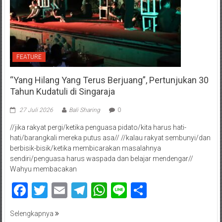
FEATURE
“Yang Hilang Yang Terus Berjuang”, Pertunjukan 30
Tahun Kudatuli di Singaraja
27 Juli 2026
Bali Sharing
0
//jika rakyat pergi/ketika penguasa pidato/kita harus hati-
hati/barangkali mereka putus asa// //kalau rakyat sembunyi/dan
berbisik-bisik/ketika membicarakan masalahnya
sendiri/penguasa harus waspada dan belajar mendengar//
Wahyu membacakan
Facebook
Twitter
Email
Telegram
WhatsApp
Line
Share
Selengkapnya