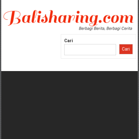
Lompat
ke
konten
Cari
Cari