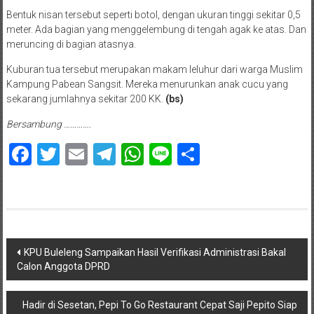
Bentuk nisan tersebut seperti botol, dengan ukuran tinggi sekitar 0,5
meter. Ada bagian yang menggelembung di tengah agak ke atas. Dan
meruncing di bagian atasnya.
Kuburan tua tersebut merupakan makam leluhur dari warga Muslim
Kampung Pabean Sangsit. Mereka menurunkan anak cucu yang
sekarang jumlahnya sekitar 200 KK.
(bs)
Bersambung ………….
Facebook
Twitter
Email
Telegram
WhatsApp
Line
Share
Navigasi
KPU Buleleng Sampaikan Hasil Verifikasi Administrasi Bakal
Calon Anggota DPRD
pos
Hadir di Sesetan, Pepi To Go Restaurant Cepat Saji Pepito Siap