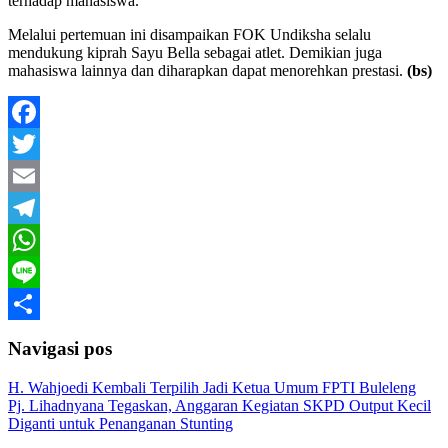
terhadap mahasiswa.
Melalui pertemuan ini disampaikan FOK Undiksha selalu
mendukung kiprah Sayu Bella sebagai atlet. Demikian juga
mahasiswa lainnya dan diharapkan dapat menorehkan prestasi.
(bs)
Facebook
Twitter
Email
Telegram
WhatsApp
Line
Share
Navigasi pos
H. Wahjoedi Kembali Terpilih Jadi Ketua Umum FPTI Buleleng
Pj. Lihadnyana Tegaskan, Anggaran Kegiatan SKPD Output Kecil
Diganti untuk Penanganan Stunting