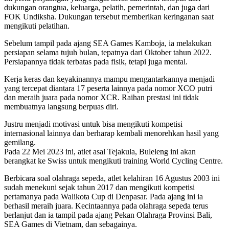
dukungan orangtua, keluarga, pelatih, pemerintah, dan juga dari
FOK Undiksha. Dukungan tersebut memberikan keringanan saat
mengikuti pelatihan.
Sebelum tampil pada ajang SEA Games Kamboja, ia melakukan
persiapan selama tujuh bulan, tepatnya dari Oktober tahun 2022.
Persiapannya tidak terbatas pada fisik, tetapi juga mental.
Kerja keras dan keyakinannya mampu mengantarkannya menjadi
yang tercepat diantara 17 peserta lainnya pada nomor XCO putri
dan meraih juara pada nomor XCR. Raihan prestasi ini tidak
membuatnya langsung berpuas diri.
Justru menjadi motivasi untuk bisa mengikuti kompetisi
internasional lainnya dan berharap kembali menorehkan hasil yang
gemilang.
Pada 22 Mei 2023 ini, atlet asal Tejakula, Buleleng ini akan
berangkat ke Swiss untuk mengikuti training World Cycling Centre.
Berbicara soal olahraga sepeda, atlet kelahiran 16 Agustus 2003 ini
sudah menekuni sejak tahun 2017 dan mengikuti kompetisi
pertamanya pada Walikota Cup di Denpasar. Pada ajang ini ia
berhasil meraih juara. Kecintaannya pada olahraga sepeda terus
berlanjut dan ia tampil pada ajang Pekan Olahraga Provinsi Bali,
SEA Games di Vietnam, dan sebagainya.