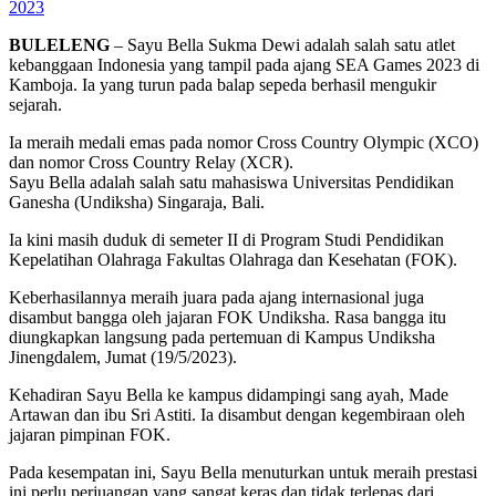
2023
BULELENG
– Sayu Bella Sukma Dewi adalah salah satu atlet
kebanggaan Indonesia yang tampil pada ajang SEA Games 2023 di
Kamboja. Ia yang turun pada balap sepeda berhasil mengukir
sejarah.
Ia meraih medali emas pada nomor Cross Country Olympic (XCO)
dan nomor Cross Country Relay (XCR).
Sayu Bella adalah salah satu mahasiswa Universitas Pendidikan
Ganesha (Undiksha) Singaraja, Bali.
Ia kini masih duduk di semeter II di Program Studi Pendidikan
Kepelatihan Olahraga Fakultas Olahraga dan Kesehatan (FOK).
Keberhasilannya meraih juara pada ajang internasional juga
disambut bangga oleh jajaran FOK Undiksha. Rasa bangga itu
diungkapkan langsung pada pertemuan di Kampus Undiksha
Jinengdalem, Jumat (19/5/2023).
Kehadiran Sayu Bella ke kampus didampingi sang ayah, Made
Artawan dan ibu Sri Astiti. Ia disambut dengan kegembiraan oleh
jajaran pimpinan FOK.
Pada kesempatan ini, Sayu Bella menuturkan untuk meraih prestasi
ini perlu perjuangan yang sangat keras dan tidak terlepas dari