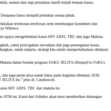
ir, namun dari segi penularan masih terjadi temuan kasus.
Denpasar harus menjadi perhatian semua pihak.
melakukan terobosan-terobosan serta membangun komitmen dan
Arya Wibawa.
dalam upaya mengeliminasi kasus HIV AIDS, TBC dan juga Malaria.
ngkah, yakni pencegahan survailans dan juga penanganan kasus.
ngkan, untuk malaria, strategi kita untuk mempertahankan eliminasi
 dan Malaria dalam bentuk program SAKU JELITA (DenpaSAr FoKUs
an juga peran desa untuk fokus pada kegiatan eliminasi 2030.
JELITA ini,” jelas dr. Candrawati.
kasus HIV AIDS, TBC dan malaria ini.
asus ATM ini. Kami dari Adinkes akan terus memberikan dukungan