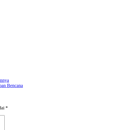
annya
rban Bencana
dai
*