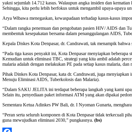
yakni sejumlah 14.712 kasus. Walaupun angka insiden dan kematian 
Sehingga, kita perlu lebih berfokus untuk mengambil upaya-upaya un
Arya Wibawa menegaskan, kewaspadaan terhadap kasus-kasus impor d
“Dalam rangka penemuan dan pengobatan pasien HIV/ AIDS dan Tuber
membentuk kesepakatan bersama dalam penanggulangan AIDS, Tuberk
Kepala Diskes Kota Denpasar, dr. Candrawati, tak menampik bahwa s
“Pada tiga kasus penyakit ini, Kota Denpasar menyiapkan beberapa s
Kemudian untuk eliminasi TBC, strategi yang kita ambil adalah perc
malaria adalah dengan melakukan PE pada setiap kasus malaria, dan 
Pihak Dinkes Kota Denpasar, kata dr. Candrawati, juga menyiapka
Menuju Eliminasi AIDS, Tuberkolosis dan Malaria).
“Dalam SAKU JELITA ini terdapat beberapa langkah yang kami upayak
Selain itu, penyediaan paket informasi ATM yang akan dipakai pedo
Sementara Ketua Adinkes PW Bali, dr. I Nyoman Gunarta, mengharap
“Peran serta seluruh komponen di Kota Denpasar tidak terkecuali p
guna mewujudkan eliminasi 2030,” pungkasnya.
(bs)