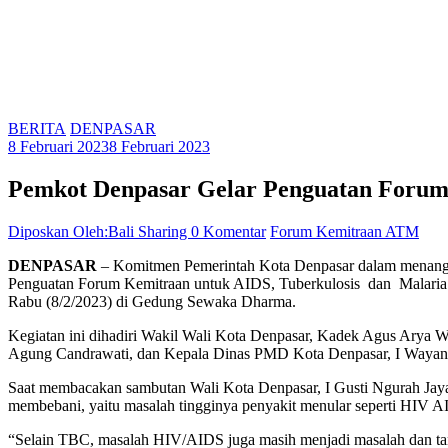
BERITA
DENPASAR
8 Februari 2023
8 Februari 2023
Pemkot Denpasar Gelar Penguatan Foru
Diposkan Oleh:Bali Sharing
0 Komentar
Forum Kemitraan ATM
DENPASAR
– Komitmen Pemerintah Kota Denpasar dalam menanggul
Penguatan Forum Kemitraan untuk AIDS, Tuberkulosis dan Malaria (
Rabu (8/2/2023) di Gedung Sewaka Dharma.
Kegiatan ini dihadiri Wakil Wali Kota Denpasar, Kadek Agus Arya 
Agung Candrawati, dan Kepala Dinas PMD Kota Denpasar, I Wayan Bu
Saat membacakan sambutan Wali Kota Denpasar, I Gusti Ngurah Jaya
membebani, yaitu masalah tingginya penyakit menular seperti HIV A
“Selain TBC, masalah HIV/AIDS juga masih menjadi masalah dan ta