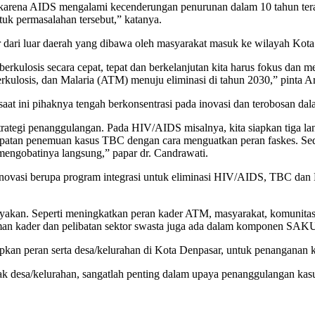
karena AIDS mengalami kecenderungan penurunan dalam 10 tahun terakh
tuk permasalahan tersebut,” katanya.
ari luar daerah yang dibawa oleh masyarakat masuk ke wilayah Kota 
kulosis secara cepat, tepat dan berkelanjutan kita harus fokus dan 
ulosis, dan Malaria (ATM) menuju eliminasi di tahun 2030,” pinta 
aat ini pihaknya tengah berkonsentrasi pada inovasi dan terobosan 
trategi penanggulangan. Pada HIV/AIDS misalnya, kita siapkan tiga la
epatan penemuan kasus TBC dengan cara menguatkan peran faskes. Seda
mengobatinya langsung,” papar dr. Candrawati.
n inovasi berupa program integrasi untuk eliminasi HIV/AIDS, TBC
an. Seperti meningkatkan peran kader ATM, masyarakat, komunitas, d
man kader dan pelibatan sektor swasta juga ada dalam komponen SAKU 
kan peran serta desa/kelurahan di Kota Denpasar, untuk penanganan 
ihak desa/kelurahan, sangatlah penting dalam upaya penanggulangan k