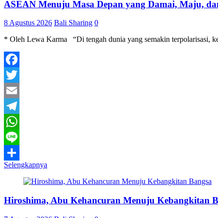
ASEAN Menuju Masa Depan yang Damai, Maju, dan
8 Agustus 2026
Bali Sharing
0
* Oleh Lewa Karma “Di tengah dunia yang semakin terpolarisasi, ke
Facebook
Twitter
Email
Telegram
WhatsApp
Line
Selengkapnya
Share
Hiroshima, Abu Kehancuran Menuju Kebangkitan 