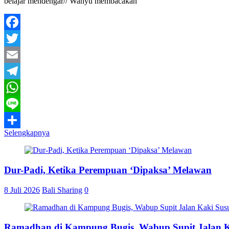
belajar mendengar// Wahyu membacakan
Facebook
Twitter
Email
Telegram
WhatsApp
Line
Selengkapnya
Share
Dur-Padi, Ketika Perempuan ‘Dipaksa’ Melawan
8 Juli 2026
Bali Sharing
0
Ramadhan di Kampung Bugis, Wabup Supit Jalan 