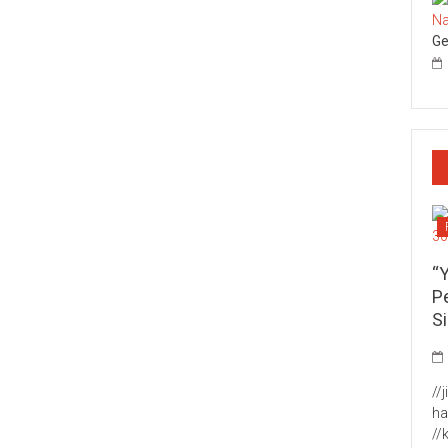
Ge
“
P
S
//
ha
//