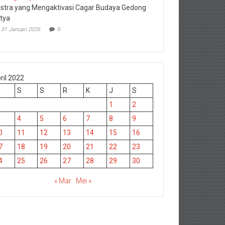
stra yang Mengaktivasi Cagar Budaya Gedong
rtya
31 Januari 2026
0
ril 2022
M
S
S
R
K
J
S
1
2
4
5
6
7
8
9
0
11
12
13
14
15
16
7
18
19
20
21
22
23
4
25
26
27
28
29
30
« Mar
Mei »