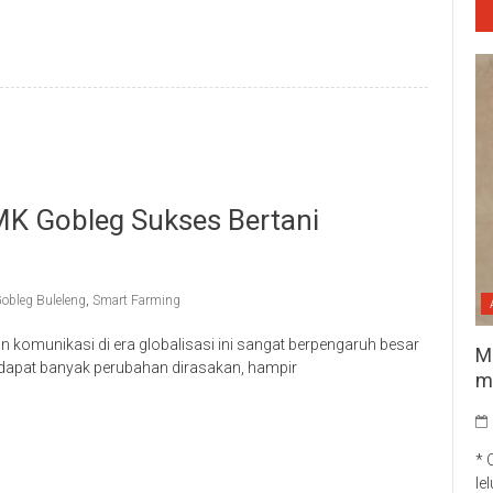
MK Gobleg Sukses Bertani
obleg Buleleng
,
Smart Farming
komunikasi di era globalisasi ini sangat berpengaruh besar
M
rdapat banyak perubahan dirasakan, hampir
m
p
re
* 
le