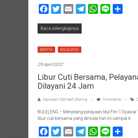
Facebook
Twitter
Email
Telegram
WhatsAp
Line
Sha
Baca selengkapnya
BERITA
BULELENG
29 April 2022
Libur Cuti Bersama, Pelaya
Dilayani 24 Jam
Diposkan Oleh:Bali Sharing
0 Komentar
C
BULELENG – Menjelang perayaan Idul Fitri 1 Syawa
libur cuti bersama yang dimulai hari ini sampai 6
Facebook
Twitter
Email
Telegram
WhatsAp
Line
Sha