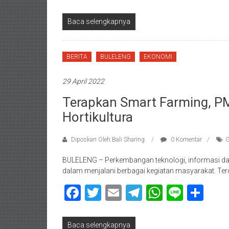
Baca selengkapnya
BERITA
BULELENG
EKONOMI
29 April 2022
Terapkan Smart Farming, P
Hortikultura
Diposkan Oleh:Bali Sharing
0 Komentar
G
BULELENG – Perkembangan teknologi, informasi dan 
dalam menjalani berbagai kegiatan masyarakat. Te
Facebook
Twitter
Email
Telegram
WhatsAp
Line
Sha
Baca selengkapnya