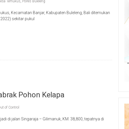
esa Temukus
,
Polres Buleleng
kus, Kecamatan Banjar, Kabupaten Buleleng, Bali ditemukan
2022) sekitar pukul
p
re
Tabrak Pohon Kelapa
ut of Control
adi di jalan Singaraja – Gilimanuk, KM. 38,800, tepatnya di