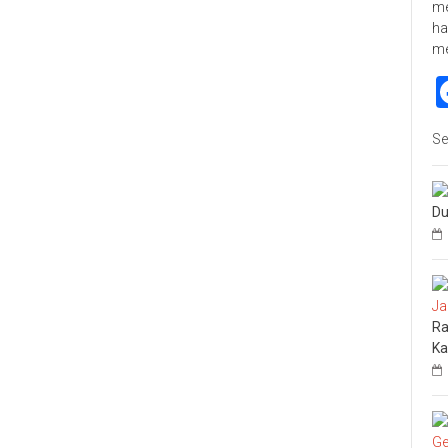
me
ha
m
Se
Du
Ra
Ka