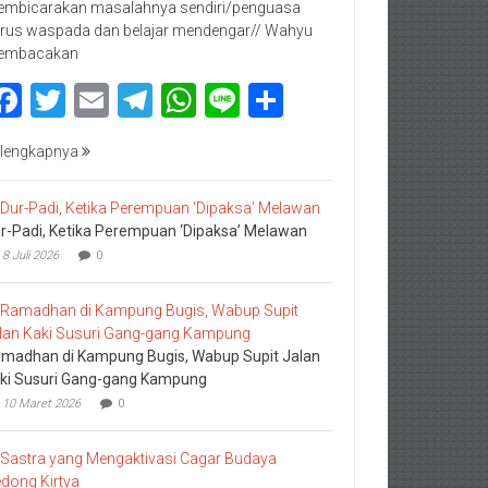
mbicarakan masalahnya sendiri/penguasa
rus waspada dan belajar mendengar// Wahyu
embacakan
Facebook
Twitter
Email
Telegram
WhatsApp
Line
Share
lengkapnya
r-Padi, Ketika Perempuan ‘Dipaksa’ Melawan
8 Juli 2026
0
madhan di Kampung Bugis, Wabup Supit Jalan
ki Susuri Gang-gang Kampung
10 Maret 2026
0