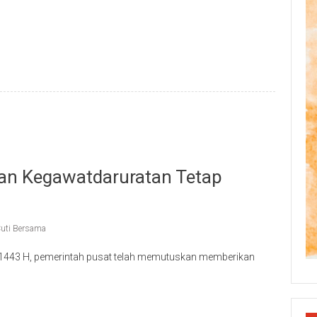
p
re
nan Kegawatdaruratan Tetap
uti Bersama
l 1443 H, pemerintah pusat telah memutuskan memberikan
p
re