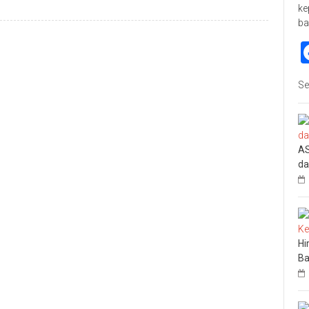
ke
ba
Se
AS
da
Hi
Ba