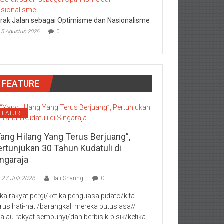
rak Jalan sebagai Optimisme dan Nasionalisme
5 Agustus 2026
0
FEATURE
FEATURE
Yang Hilang Yang Terus Berjuang”,
ertunjukan 30 Tahun Kudatuli di
ingaraja
27 Juli 2026
Bali Sharing
0
jika rakyat pergi/ketika penguasa pidato/kita
rus hati-hati/barangkali mereka putus asa//
kalau rakyat sembunyi/dan berbisik-bisik/ketika