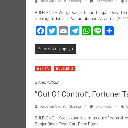
Diposkan Oleh:Bali Sharing
0 Komentar
D
BULELENG – Warga Banjar Dinas Tengah, Desa Temu
meninggal dunia di Pantai Labuhan Aji, Jumat (29/4/
Facebook
Twitter
Email
Telegram
WhatsAp
Line
Sha
Baca selengkapnya
BERITA
BULELENG
29 April 2022
“Out Of Control”, Fortuner 
Diposkan Oleh:Bali Sharing
0 Komentar
O
BULELENG – Kecelakaan lalu lintas out of control terj
Banjar Dinas Tegal Sari, Desa Patas,