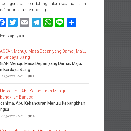
pada generasi mendatang dalam keadaan lebih
ik.” Indonesia memperingati
Facebook
Twitter
Email
Telegram
WhatsApp
Line
Share
lengkapnya
EAN Menuju Masa Depan yang Damai, Maju,
n Berdaya Saing
8 Agustus 2026
0
roshima, Abu Kehancuran Menuju Kebangkitan
ngsa
7 Agustus 2026
0