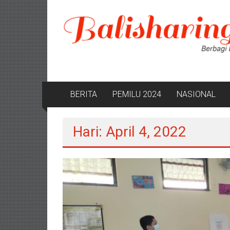
Lompat
ke
konten
BERITA
PEMILU 2024
NASIONAL
Hari: April 4, 2022