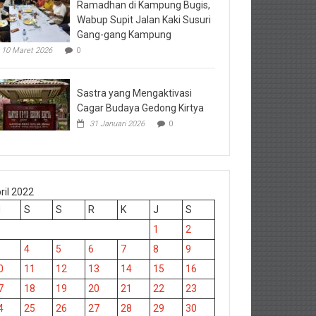
Ramadhan di Kampung Bugis,
Wabup Supit Jalan Kaki Susuri
Gang-gang Kampung
10 Maret 2026
0
Sastra yang Mengaktivasi
Cagar Budaya Gedong Kirtya
31 Januari 2026
0
ril 2022
M
S
S
R
K
J
S
1
2
4
5
6
7
8
9
0
11
12
13
14
15
16
7
18
19
20
21
22
23
4
25
26
27
28
29
30