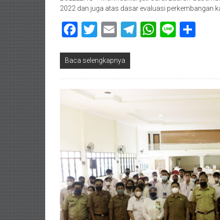
2022 dan juga atas dasar evaluasi perkembangan ka
Facebook
Twitter
Email
Telegram
WhatsAp
Line
Sha
Baca selengkapnya