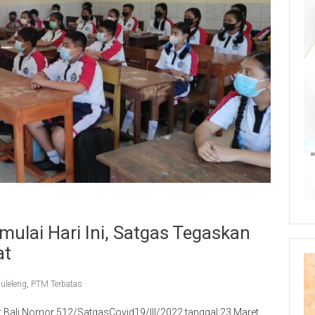
mulai Hari Ini, Satgas Tegaskan
at
uleleng
,
PTM Terbatas
 Bali Nomor 512/SatgasCovid19/III/2022 tanggal 23 Maret