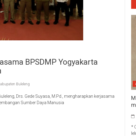
rjasama BPSDMP Yogyakarta
n
abupaten Buleleng
uleleng, Drs. Gede Suyasa, M.Pd., mengharapkan kerjasama
M
engembangan Sumber Daya Manusia
m
p
re
* 
le