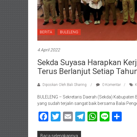
BERITA
BULELENG
4 April 2022
Sekda Suyasa Harapkan Ke
Terus Berlanjut Setiap Tahu
Diposkan Oleh:Bali Sharing
0 Komentar
K
BULELENG – Sekretaris Daerah (Sekda) Kabupaten B
yang sudah terjalin sangat baik bersama Balai P
Facebook
Twitter
Email
Telegram
WhatsAp
Line
Sha
Baca selengkapnya