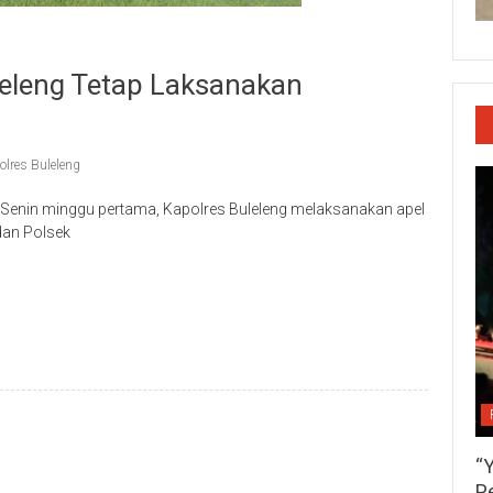
eleng Tetap Laksanakan
olres Buleleng
i Senin minggu pertama, Kapolres Buleleng melaksanakan apel
 dan Polsek
p
re
“
P