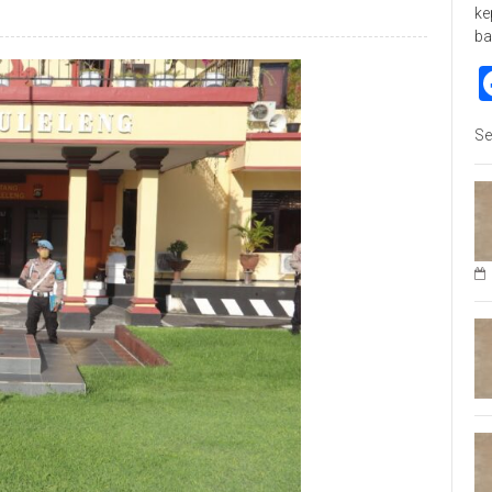
ke
ba
Se