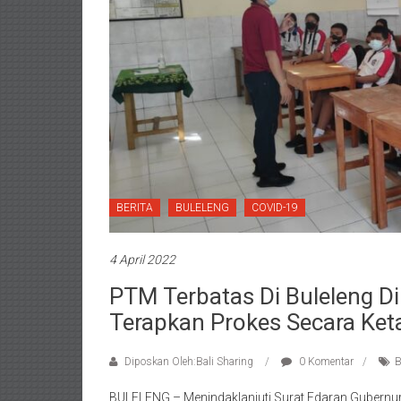
BERITA
BULELENG
COVID-19
4 April 2022
PTM Terbatas Di Buleleng Di
Terapkan Prokes Secara Ket
Diposkan Oleh:Bali Sharing
0 Komentar
B
BULELENG – Menindaklanjuti Surat Edaran Gubernur