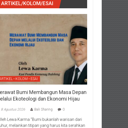
ARTIKEL/KOLOM/ESAI
ARTIKEL • KOLOM • ESAI
erawat Bumi Membangun Masa Depan
elalui Ekoteologi dan Ekonomi Hijau
8 Agustus 2026
Bali Sharing
0
Oleh Lewa Karma “Bumi bukanlah warisan dari
luhur, melainkan titipan yang harus kita serahkan