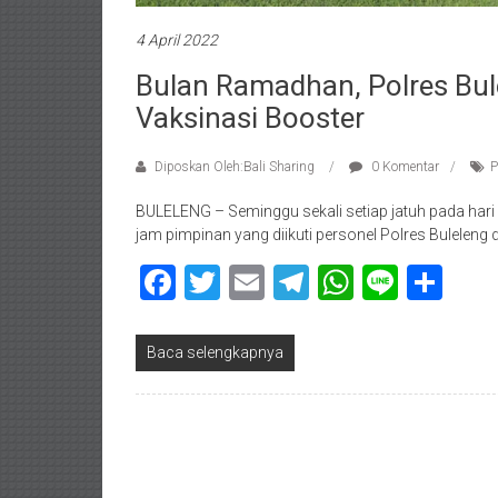
4 April 2022
Bulan Ramadhan, Polres Bul
Vaksinasi Booster
Diposkan Oleh:Bali Sharing
0 Komentar
P
BULELENG – Seminggu sekali setiap jatuh pada har
jam pimpinan yang diikuti personel Polres Buleleng
Facebook
Twitter
Email
Telegram
WhatsAp
Line
Sha
Baca selengkapnya