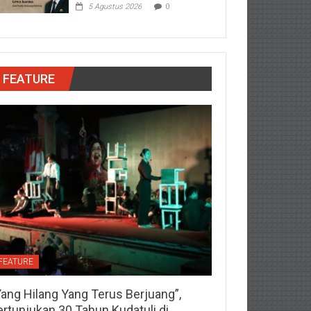
5 Agustus 2026
0
FEATURE
FEATURE
Yang Hilang Yang Terus Berjuang”,
ertunjukan 30 Tahun Kudatuli di