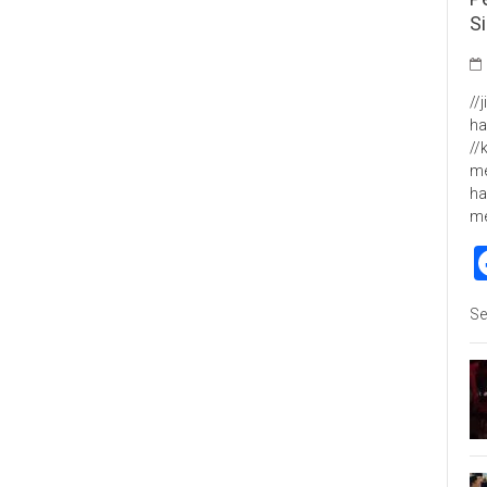
S
//
ha
//
me
ha
m
Se