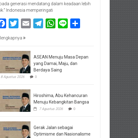
pada generasi mendatang dalam keadaan lebih
ik.” Indonesia memperingati
Facebook
Twitter
Email
Telegram
WhatsApp
Line
Share
lengkapnya
ASEAN Menuju Masa Depan
yang Damai, Maju, dan
Berdaya Saing
8 Agustus 2026
0
Hiroshima, Abu Kehancuran
Menuju Kebangkitan Bangsa
7 Agustus 2026
0
Gerak Jalan sebagai
Optimisme dan Nasionalisme