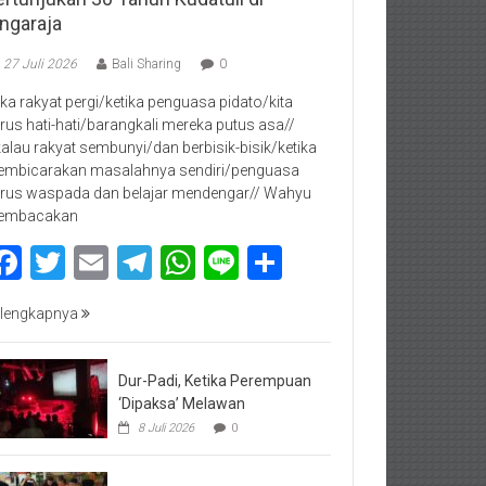
ingaraja
27 Juli 2026
Bali Sharing
0
jika rakyat pergi/ketika penguasa pidato/kita
rus hati-hati/barangkali mereka putus asa//
kalau rakyat sembunyi/dan berbisik-bisik/ketika
mbicarakan masalahnya sendiri/penguasa
rus waspada dan belajar mendengar// Wahyu
embacakan
Facebook
Twitter
Email
Telegram
WhatsApp
Line
Share
lengkapnya
Dur-Padi, Ketika Perempuan
‘Dipaksa’ Melawan
8 Juli 2026
0