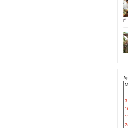
Ap
3
1
1
2