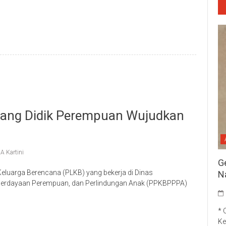
p
re
rjuang Didik Perempuan Wujudkan
A Kartini
G
luarga Berencana (PLKB) yang bekerja di Dinas
N
berdayaan Perempuan, dan Perlindungan Anak (PPKBPPPA)
p
re
* 
Ke