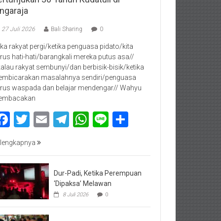
ingaraja
27 Juli 2026
Bali Sharing
0
jika rakyat pergi/ketika penguasa pidato/kita
rus hati-hati/barangkali mereka putus asa//
kalau rakyat sembunyi/dan berbisik-bisik/ketika
mbicarakan masalahnya sendiri/penguasa
rus waspada dan belajar mendengar// Wahyu
embacakan
Facebook
Twitter
Email
Telegram
WhatsApp
Line
Share
lengkapnya
Dur-Padi, Ketika Perempuan
‘Dipaksa’ Melawan
8 Juli 2026
0