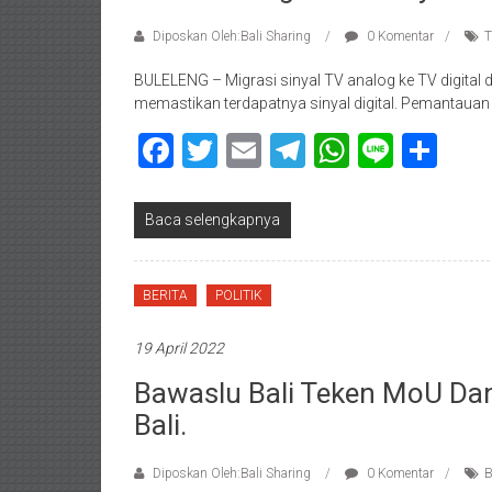
Diposkan Oleh:Bali Sharing
0 Komentar
T
BULELENG – Migrasi sinyal TV analog ke TV digital 
memastikan terdapatnya sinyal digital. Pemantauan h
Facebook
Twitter
Email
Telegram
WhatsAp
Line
Sha
Baca selengkapnya
BERITA
POLITIK
19 April 2022
Bawaslu Bali Teken MoU Dan
Bali.
Diposkan Oleh:Bali Sharing
0 Komentar
B