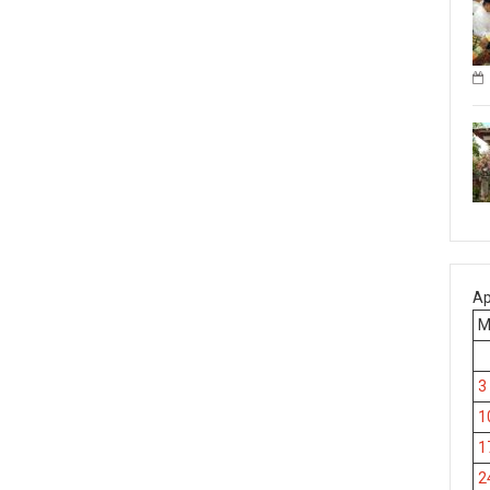
Ap
3
1
1
2