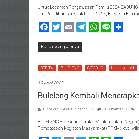
Untuk Lebarkan Pengawasan Pemilu 2024 BADUNG 
dan Pemilihan serentak tahun 2024, Bawaslu Bali
Facebook
Twitter
Email
Telegram
WhatsAp
Line
Sha
Baca selengkapnya
BERITA
BULELENG
COVID-19
Uncategorized
19 April 2022
Buleleng Kembali Menerapk
Diposkan Oleh:Bali Sharing
0 Komentar
BULELENG – Sesuai Instruksi Menteri Dalam Negeri
Pembatasan Kegiatan Masyarakat (PPKM) level wilay