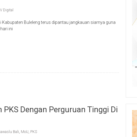
V Digital
di Kabupaten Buleleng terus dipantau jangkauan siarnya guna
ari ini
p
re
 PKS Dengan Perguruan Tinggi Di
awaslu Bali
,
MoU
,
PKS