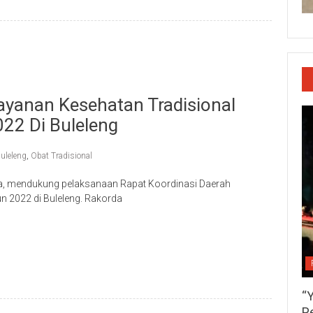
yanan Kesehatan Tradisional
022 Di Buleleng
uleleng
,
Obat Tradisional
a, mendukung pelaksanaan Rapat Koordinasi Daerah
un 2022 di Buleleng. Rakorda
p
re
“
P