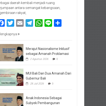
rbagai daerah kembali menjadi ruang
rjumpaan antara semangat kebangsaan,
gembiraan rakyat,
Facebook
Twitter
Email
Telegram
WhatsApp
Line
Share
lengkapnya
Merajut Nasionalisme Inklusif
sebagai Amanah Proklamasi
2 Agustus 2026
0
MUI Bali Dan Dua Amanah Dari
Gubernur Bali
28 Juli 2026
0
Anak Indonesia Sebagai
Subyek Pembangunan