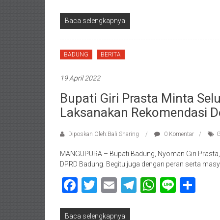
Baca selengkapnya
BADUNG
BERITA
19 April 2022
Bupati Giri Prasta Minta Se
Laksanakan Rekomendasi 
Diposkan Oleh:Bali Sharing
0 Komentar
G
MANGUPURA – Bupati Badung, Nyoman Giri Prasta, 
DPRD Badung. Begitu juga dengan peran serta mas
Facebook
Twitter
Email
Telegram
WhatsAp
Line
Sha
Baca selengkapnya