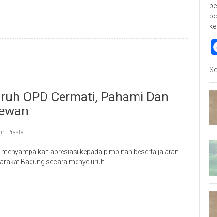
be
pe
ke
Se
luruh OPD Cermati, Pahami Dan
Dewan
iri Prasta
menyampaikan apresiasi kepada pimpinan beserta jajaran
yarakat Badung secara menyeluruh
p
re