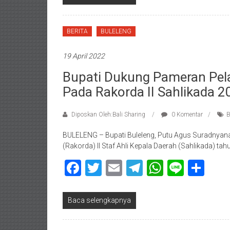
BERITA
BULELENG
19 April 2022
Bupati Dukung Pameran Pela
Pada Rakorda II Sahlikada 2
Diposkan Oleh:Bali Sharing
0 Komentar
B
BULELENG – Bupati Buleleng, Putu Agus Suradnyan
(Rakorda) II Staf Ahli Kepala Daerah (Sahlikada) tah
Facebook
Twitter
Email
Telegram
WhatsAp
Line
Sha
Baca selengkapnya