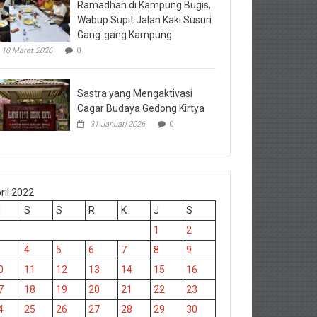
Ramadhan di Kampung Bugis,
Wabup Supit Jalan Kaki Susuri
Gang-gang Kampung
10 Maret 2026
0
Sastra yang Mengaktivasi
Cagar Budaya Gedong Kirtya
31 Januari 2026
0
ril 2022
M
S
S
R
K
J
S
1
2
4
5
6
7
8
9
0
11
12
13
14
15
16
7
18
19
20
21
22
23
4
25
26
27
28
29
30