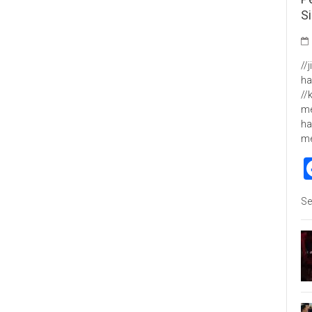
S
//
ha
//
me
ha
m
Se