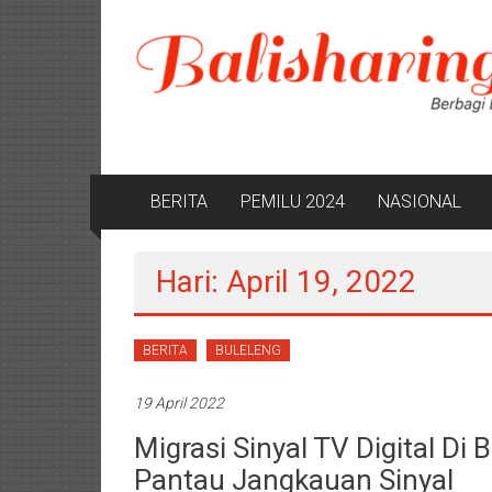
Lompat
ke
konten
BERITA
PEMILU 2024
NASIONAL
Hari: April 19, 2022
BERITA
BULELENG
19 April 2022
Migrasi Sinyal TV Digital D
Pantau Jangkauan Sinyal