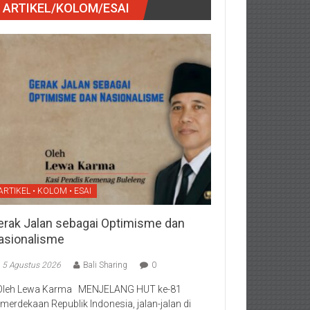
ARTIKEL/KOLOM/ESAI
ARTIKEL • KOLOM • ESAI
erak Jalan sebagai Optimisme dan
asionalisme
5 Agustus 2026
Bali Sharing
0
Oleh Lewa Karma MENJELANG HUT ke-81
merdekaan Republik Indonesia, jalan-jalan di