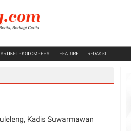
ARTIKEL • KOLOM • ESAI
FEATURE
REDAKSI
i Buleleng, Kadis Suwarmawan