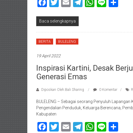
Facebook
Twitter
Email
Telegram
WhatsAp
Line
Sha
Baca selengkapnya
BERITA
BULELENG
19 April 2022
Inspirasi Kartini, Desak Be
Generasi Emas
Diposkan Oleh:Bali Sharing
0 Komentar
R
BULELENG – Sebagai seorang Penyuluh Lapangan Ke
Pengendalian Penduduk, Keluarga Berencana, Pem
Kabupaten
Facebook
Twitter
Email
Telegram
WhatsAp
Line
Sha