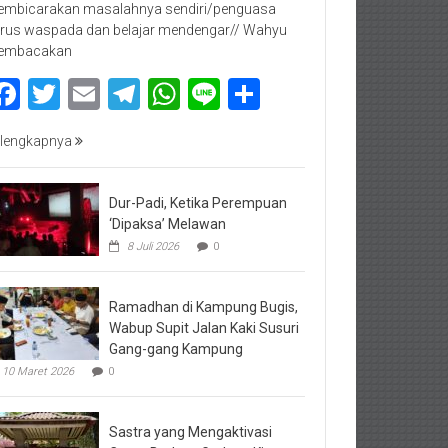
mbicarakan masalahnya sendiri/penguasa
rus waspada dan belajar mendengar// Wahyu
embacakan
Facebook
Twitter
Email
Telegram
WhatsApp
Line
Share
lengkapnya
Dur-Padi, Ketika Perempuan
‘Dipaksa’ Melawan
8 Juli 2026
0
Ramadhan di Kampung Bugis,
Wabup Supit Jalan Kaki Susuri
Gang-gang Kampung
10 Maret 2026
0
Sastra yang Mengaktivasi