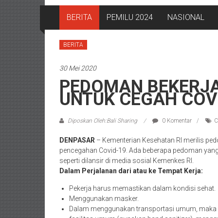
BERITA
PEMILU 2024
NASIONAL
BERITA
30 Mei 2020
PEDOMAN BEKERJA
UNTUK CEGAH COV
Diposkan Oleh:Bali Sharing
0 Komentar
C
DENPASAR
– Kementerian Kesehatan RI merilis ped
pencegahan Covid-19. Ada beberapa pedoman yang h
seperti dilansir di media sosial Kemenkes RI.
Dalam Perjalanan dari atau ke Tempat Kerja:
Pekerja harus memastikan dalam kondisi sehat.
Menggunakan masker.
Dalam menggunakan transportasi umum, maka ha