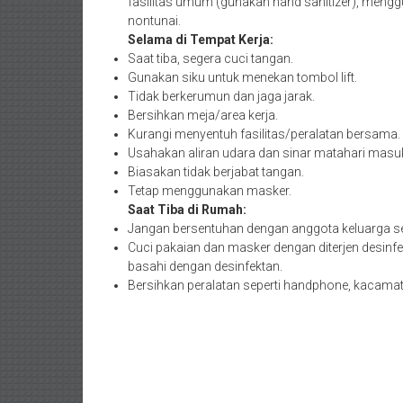
fasilitas umum (gunakan hand sanitizer), men
nontunai.
Selama di Tempat Kerja:
Saat tiba, segera cuci tangan.
Gunakan siku untuk menekan tombol lift.
Tidak berkerumun dan jaga jarak.
Bersihkan meja/area kerja.
Kurangi menyentuh fasilitas/peralatan bersama.
Usahakan aliran udara dan sinar matahari masu
Biasakan tidak berjabat tangan.
Tetap menggunakan masker.
Saat Tiba di Rumah:
Jangan bersentuhan dengan anggota keluarga s
Cuci pakaian dan masker dengan diterjen desin
basahi dengan desinfektan.
Bersihkan peralatan seperti handphone, kacamata,