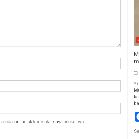
M
m
* 
le
ke
ba
ramban ini untuk komentar saya berikutnya.
Se