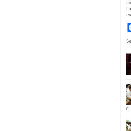
me
ha
m
Se