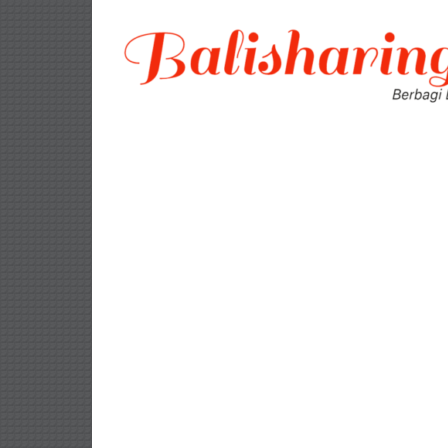
Lompat
ke
konten