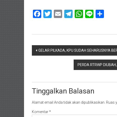
Facebook
Twitter
Email
Telegram
WhatsAp
Line
Sha
Navigasi
GELAR PILKADA, KPU SUDAH SEHARUSNYA BER
pos
PERDA RTRWP DIUBAH,
Tinggalkan Balasan
Alamat email Anda tidak akan dipublikasikan.
Ruas y
Komentar
*