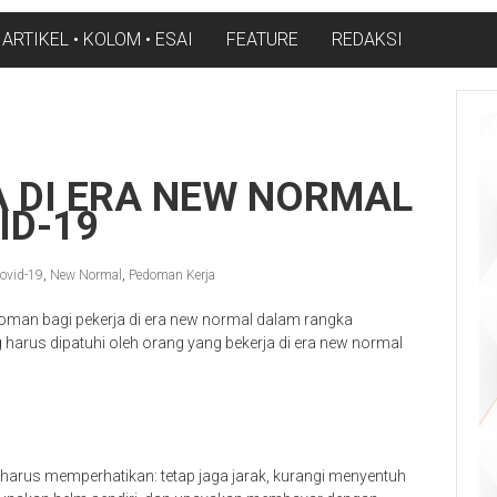
ARTIKEL • KOLOM • ESAI
FEATURE
REDAKSI
 DI ERA NEW NORMAL
ID-19
ovid-19
,
New Normal
,
Pedoman Kerja
oman bagi pekerja di era new normal dalam rangka
arus dipatuhi oleh orang yang bekerja di era new normal
rus memperhatikan: tetap jaga jarak, kurangi menyentuh