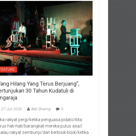
FEATURE
Yang Hilang Yang Terus Berjuang”,
ertunjukan 30 Tahun Kudatuli di
ingaraja
27 Juli 2026
Bali Sharing
0
jika rakyat pergi/ketika penguasa pidato/kita
rus hati-hati/barangkali mereka putus asa//
kalau rakyat sembunyi/dan berbisik-bisik/ketika