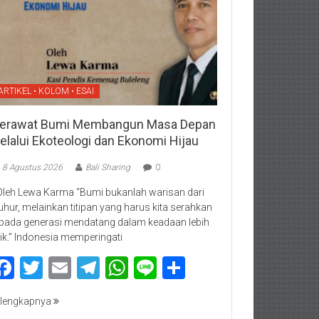
ARTIKEL • KOLOM • ESAI
erawat Bumi Membangun Masa Depan
elalui Ekoteologi dan Ekonomi Hijau
8 Agustus 2026
Bali Sharing
0
Oleh Lewa Karma “Bumi bukanlah warisan dari
luhur, melainkan titipan yang harus kita serahkan
pada generasi mendatang dalam keadaan lebih
ik.” Indonesia memperingati
Facebook
Twitter
Email
Telegram
WhatsApp
Line
Share
lengkapnya