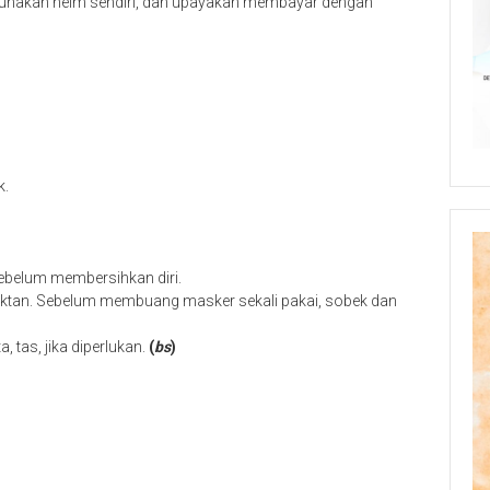
ggunakan helm sendiri, dan upayakan membayar dengan
k.
ebelum membersihkan diri.
fektan. Sebelum membuang masker sekali pakai, sobek dan
 tas, jika diperlukan.
(
bs
)