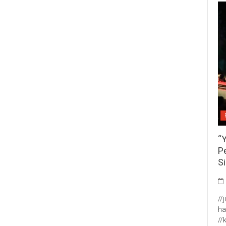
“
P
S
//
ha
//