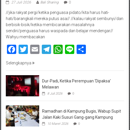
27 Juli 2026
Bali Sharing
0
//jika rakyat pergi/ketika penguasa pidato/kita harus hati-
hati/barangkali mereka putus asa// //kalau rakyat sembunyi/dan
berbisik-bisik/ketika membicarakan masalahnya
sendiri/penguasa harus waspada dan belajar mendengar//
Wahyu membacakan
Facebook
Twitter
Email
Telegram
WhatsApp
Line
Share
Selengkapnya
Dur-Padi, Ketika Perempuan ‘Dipaksa’
Melawan
8 Juli 2026
0
Ramadhan di Kampung Bugis, Wabup Supit
Jalan Kaki Susuri Gang-gang Kampung
10 Maret 2026
0