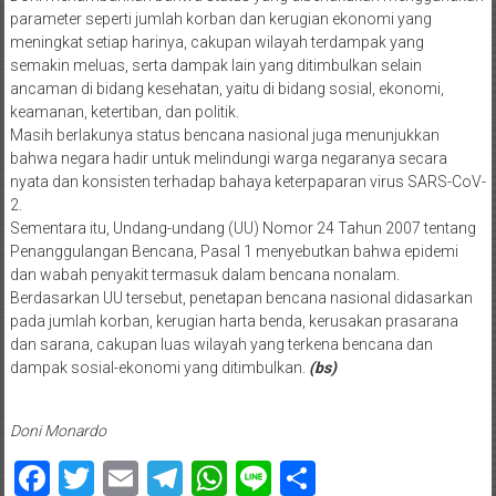
parameter seperti jumlah korban dan kerugian ekonomi yang
meningkat setiap harinya, cakupan wilayah terdampak yang
semakin meluas, serta dampak lain yang ditimbulkan selain
ancaman di bidang kesehatan, yaitu di bidang sosial, ekonomi,
keamanan, ketertiban, dan politik.
Masih berlakunya status bencana nasional juga menunjukkan
bahwa negara hadir untuk melindungi warga negaranya secara
nyata dan konsisten terhadap bahaya keterpaparan virus SARS-CoV-
2.
Sementara itu, Undang-undang (UU) Nomor 24 Tahun 2007 tentang
Penanggulangan Bencana, Pasal 1 menyebutkan bahwa epidemi
dan wabah penyakit termasuk dalam bencana nonalam.
Berdasarkan UU tersebut, penetapan bencana nasional didasarkan
pada jumlah korban, kerugian harta benda, kerusakan prasarana
dan sarana, cakupan luas wilayah yang terkena bencana dan
dampak sosial-ekonomi yang ditimbulkan.
(bs)
Doni Monardo
Facebook
Twitter
Email
Telegram
WhatsApp
Line
Share