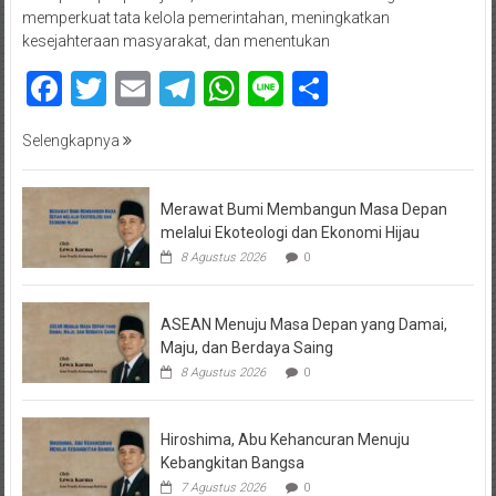
memperkuat tata kelola pemerintahan, meningkatkan
kesejahteraan masyarakat, dan menentukan
Facebook
Twitter
Email
Telegram
WhatsApp
Line
Share
Selengkapnya
Merawat Bumi Membangun Masa Depan
melalui Ekoteologi dan Ekonomi Hijau
8 Agustus 2026
0
ASEAN Menuju Masa Depan yang Damai,
Maju, dan Berdaya Saing
8 Agustus 2026
0
Hiroshima, Abu Kehancuran Menuju
Kebangkitan Bangsa
7 Agustus 2026
0