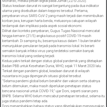
Monardo, melalui pesan digital pada Jumat (22/5/2020).
Status keadaan darurat ini sangat bergantung pada dua indikator
utama yang disebutkan dalam keppres tersebut. Pertama,
penyebaran virus SARS-CoV-2 yang masih terjadi dan menimbulkan
korban jiwa, kerugian harta benda, meluasnya cakupan wilayah
terdampak dan implikasi pada aspek sosial-ekonomi.
Dilihat dari konteks penyebaran, Gugus Tugas Nasional mencatat
hingga kemarin (21/5) angka kasus positif COVID-19 masih
bertambah. Di samping itu, besarnya kasus dalam 1 bulan terakhir
menunjukkan penularan terjadi pada transmisi lokal. Ini berarti
semakin banyak infeksi virus yang terdeteksi semakin banyak
transmisi lokal yang sedang terjadi.
Kedua yakni terkait dengan status global pandemik yang ditetapkan
Badan PBB untuk Kesehatan Dunia, WHO, sejak 11 Maret 2020 lalu.
Terkait dengan pandemi global, keadaan darurat di wilayah
nusantara ini juga dipengaruhi situasi global tersebut.
“Selama pandemi global belum berakhir dan vaksin serta obatnya
belum ditemukan, maka masih diperlukan penetapan status
bencana nasional untuk COVID-19,” ujar Doni, seperti siaran pers
BNPB. Selama WHO belum mencabut penetapan tersebut, selama itu
juga status pandemi tetap ada.
Doni menambahkan bahwa status yang diberlakukan menggunakan