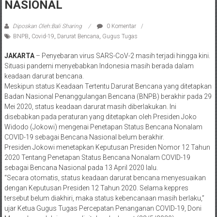
NASIONAL
Diposkan Oleh:Bali Sharing
0 Komentar
BNPB
,
Covid-19
,
Darurat Bencana
,
Gugus Tugas
JAKARTA
– Penyebaran virus SARS-CoV-2 masih terjadi hingga kini.
Situasi pandemi menyebabkan Indonesia masih berada dalam
keadaan darurat bencana.
Meskipun status Keadaan Tertentu Darurat Bencana yang ditetapkan
Badan Nasional Penanggulangan Bencana (BNPB) berakhir pada 29
Mei 2020, status keadaan darurat masih diberlakukan. Ini
disebabkan pada peraturan yang ditetapkan oleh Presiden Joko
Widodo (Jokowi) mengenai Penetapan Status Bencana Nonalam
COVID-19 sebagai Bencana Nasional belum berakhir.
Presiden Jokowi menetapkan Keputusan Presiden Nomor 12 Tahun
2020 Tentang Penetapan Status Bencana Nonalam COVID-19
sebagai Bencana Nasional pada 13 April 2020 lalu.
“Secara otomatis, status keadaan darurat bencana menyesuaikan
dengan Keputusan Presiden 12 Tahun 2020. Selama keppres
tersebut belum diakhiri, maka status kebencanaan masih berlaku,”
ujar Ketua Gugus Tugas Percepatan Penanganan COVID-19, Doni