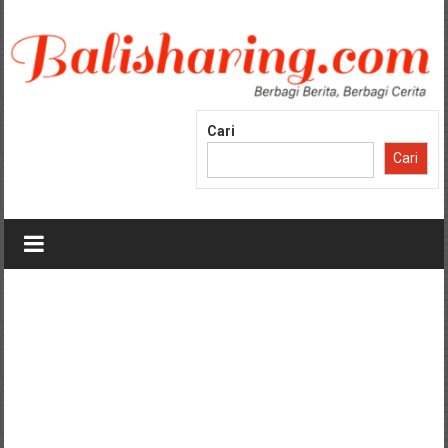
Lompat
ke
konten
Cari
Cari