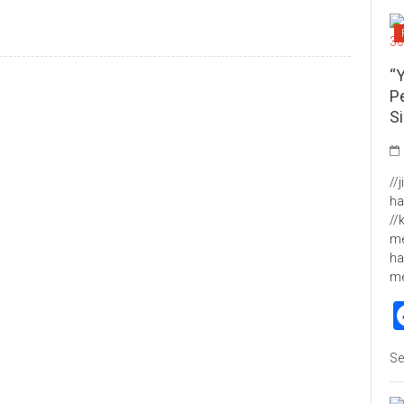
“
P
S
//
ha
//
me
ha
m
Se