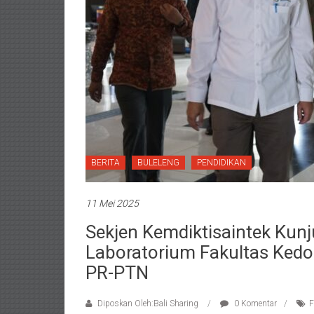
BERITA
BULELENG
PENDIDIKAN
11 Mei 2025
Sekjen Kemdiktisaintek Kunj
Laboratorium Fakultas Kedo
PR-PTN
Diposkan Oleh:Bali Sharing
0 Komentar
F