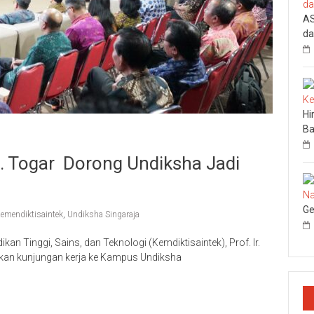
AS
da
Hi
Ba
f. Togar Dorong Undiksha Jadi
Ge
emendiktisaintek
,
Undiksha Singaraja
an Tinggi, Sains, dan Teknologi (Kemdiktisaintek), Prof. Ir.
ukan kunjungan kerja ke Kampus Undiksha
p
re