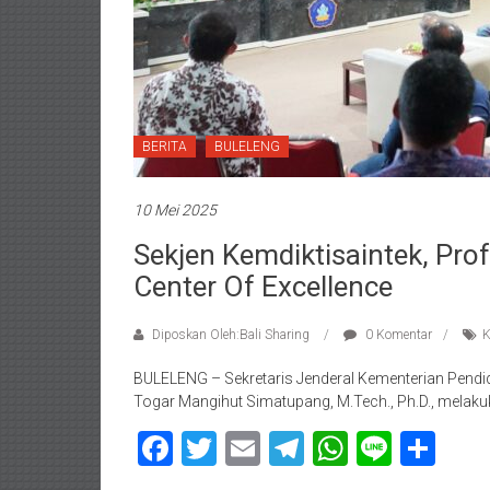
BERITA
BULELENG
10 Mei 2025
Sekjen Kemdiktisaintek, Pro
Center Of Excellence
Diposkan Oleh:Bali Sharing
0 Komentar
K
BULELENG – Sekretaris Jenderal Kementerian Pendidik
Togar Mangihut Simatupang, M.Tech., Ph.D., melak
Facebook
Twitter
Email
Telegram
WhatsAp
Line
Sha