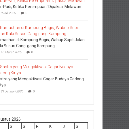
r-Padi, Ketika Perempuan ‘Dipaksa’ Melawan
8 Juli 2026
0
madhan di Kampung Bugis, Wabup Supit Jalan
ki Susuri Gang-gang Kampung
10 Maret 2026
0
stra yang Mengaktivasi Cagar Budaya Gedong
rtya
31 Januari 2026
0
ustus 2026
M
S
S
R
K
J
S