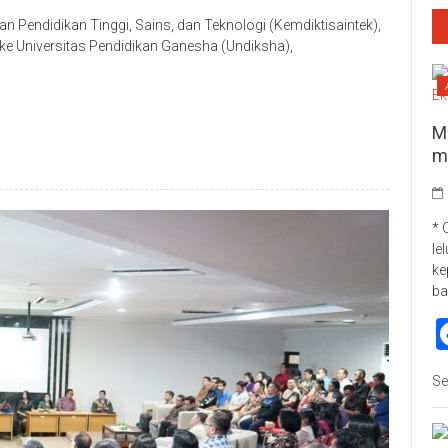
 Pendidikan Tinggi, Sains, dan Teknologi (Kemdiktisaintek),
, ke Universitas Pendidikan Ganesha (Undiksha),
p
re
M
m
* 
le
ke
ba
Se