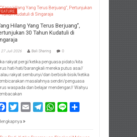
FEATURE
Yang Hilang Yang Terus Berjuang”,
ertunjukan 30 Tahun Kudatuli di
ingaraja
27 Juli 2026
Bali Sharing
0
jika rakyat pergi/ketika penguasa pidato/kita
rus hati-hati/barangkali mereka putus asa//
kalau rakyat sembunyi/dan berbisik-bisik/ketika
mbicarakan masalahnya sendiri/penguasa
rus waspada dan belajar mendengar// Wahyu
embacakan
Facebook
Twitter
Email
Telegram
WhatsApp
Line
Share
lengkapnya