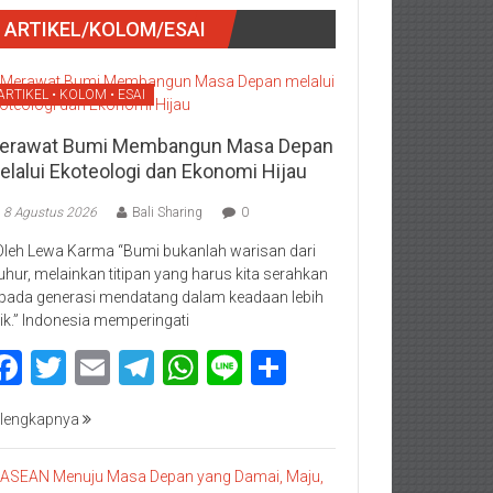
ARTIKEL/KOLOM/ESAI
ARTIKEL • KOLOM • ESAI
erawat Bumi Membangun Masa Depan
elalui Ekoteologi dan Ekonomi Hijau
8 Agustus 2026
Bali Sharing
0
Oleh Lewa Karma “Bumi bukanlah warisan dari
luhur, melainkan titipan yang harus kita serahkan
pada generasi mendatang dalam keadaan lebih
ik.” Indonesia memperingati
Facebook
Twitter
Email
Telegram
WhatsApp
Line
Share
lengkapnya