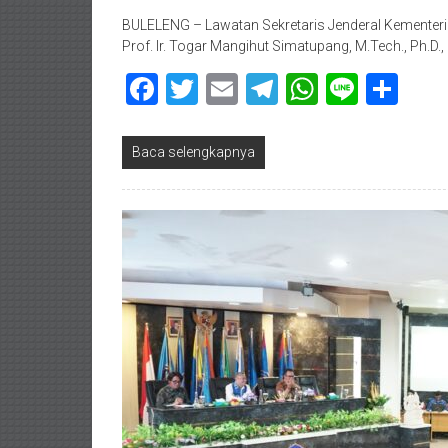
BULELENG – Lawatan Sekretaris Jenderal Kementerian
Prof. Ir. Togar Mangihut Simatupang, M.Tech., Ph.D.
Facebook
Twitter
Email
Telegram
WhatsAp
Line
Sha
Baca selengkapnya