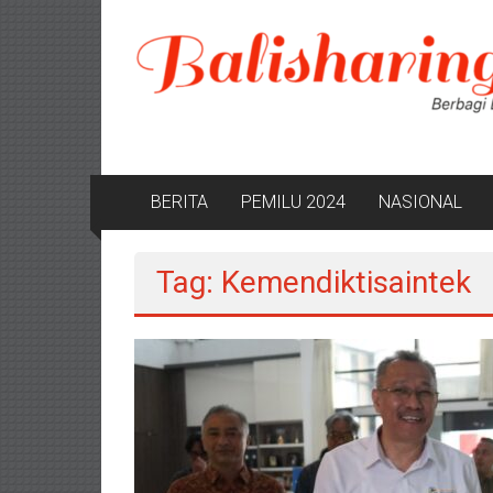
Lompat
ke
konten
BERITA
PEMILU 2024
NASIONAL
Tag: Kemendiktisaintek