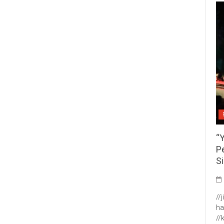
“
P
S
//
ha
//