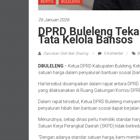
BERITA
BULELENG
26 Januari 2026
DPRD Buleleng Teka
Tata Kelola Bansos
Diposkan Oleh:Bali Sharing
0 Komentar
B
DBULELENG
– Ketua DPRD Kabupaten Buleleng, Ket
satuan harga dalam penyaluran bantuan sosial (b
Hal tersebut disampaikan dalam rapat antara DPRD 
yang dilaksanakan di Ruang Gabungan Komisi DPRD 
Dalam rapat tersebut, Ketua DPRD Buleleng menyam
penyaluran hibah dan bantuan sosial dapat berjalan 
Menurutnya, setiap dinas perlu memiliki standar ha
Satuan Kerja Perangkat Daerah (SKPD) tidak berbed
“Dengan adanya standar satuan harga, kami membu