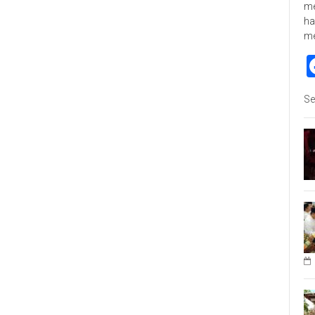
me
ha
m
Se