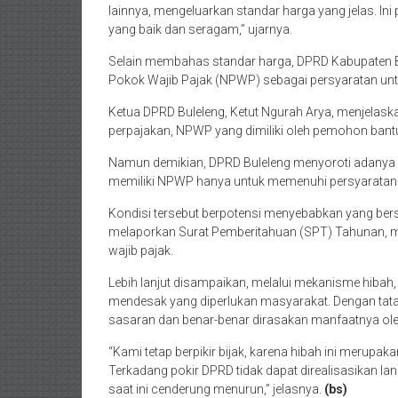
lainnya, mengeluarkan standar harga yang jelas. In
yang baik dan seragam,” ujarnya.
Selain membahas standar harga, DPRD Kabupaten 
Pokok Wajib Pajak (NPWP) sebagai persyaratan unt
Ketua DPRD Buleleng, Ketut Ngurah Arya, menjelask
perpajakan, NPWP yang dimiliki oleh pemohon bantu
Namun demikian, DPRD Buleleng menyoroti adanya k
memiliki NPWP hanya untuk memenuhi persyaratan 
Kondisi tersebut berpotensi menyebabkan yang bersa
melaporkan Surat Pemberitahuan (SPT) Tahunan, m
wajib pajak.
Lebih lanjut disampaikan, melalui mekanisme hiba
mendesak yang diperlukan masyarakat. Dengan tata k
sasaran dan benar-benar dirasakan manfaatnya ole
“Kami tetap berpikir bijak, karena hibah ini merupa
Terkadang pokir DPRD tidak dapat direalisasikan la
saat ini cenderung menurun,” jelasnya.
(bs)