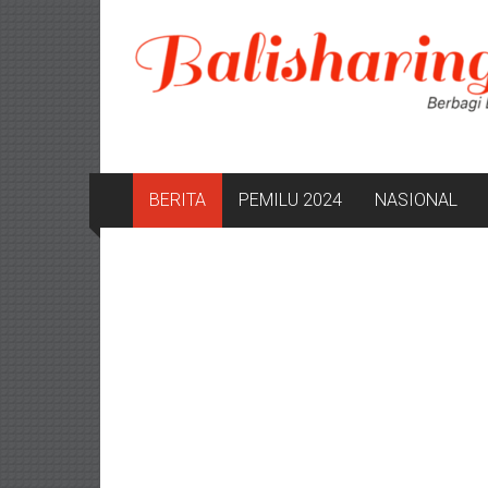
Lompat
ke
konten
BERITA
PEMILU 2024
NASIONAL