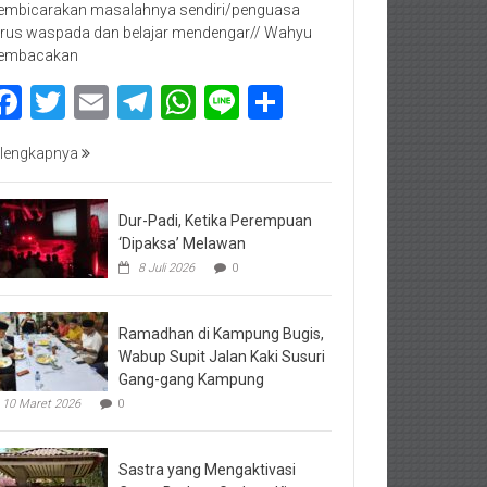
mbicarakan masalahnya sendiri/penguasa
rus waspada dan belajar mendengar// Wahyu
embacakan
Facebook
Twitter
Email
Telegram
WhatsApp
Line
Share
lengkapnya
Dur-Padi, Ketika Perempuan
‘Dipaksa’ Melawan
8 Juli 2026
0
Ramadhan di Kampung Bugis,
Wabup Supit Jalan Kaki Susuri
Gang-gang Kampung
10 Maret 2026
0
Sastra yang Mengaktivasi