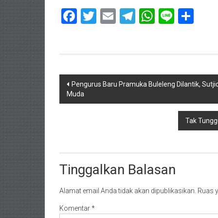
Facebook
Twitter
Email
Telegram
WhatsAp
Line
Sha
Navigasi
Pengurus Baru Pramuka Buleleng Dilantik, Sutj
Muda
pos
Tak Tungg
Tinggalkan Balasan
Alamat email Anda tidak akan dipublikasikan.
Ruas y
Komentar
*