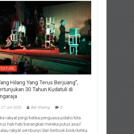
FEATURE
Yang Hilang Yang Terus Berjuang”,
ertunjukan 30 Tahun Kudatuli di
ingaraja
27 Juli 2026
Bali Sharing
0
jika rakyat pergi/ketika penguasa pidato/kita
rus hati-hati/barangkali mereka putus asa//
kalau rakyat sembunyi/dan berbisik-bisik/ketika