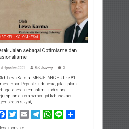
ARTIKEL • KOLOM • ESAI
erak Jalan sebagai Optimisme dan
asionalisme
5 Agustus 2026
Bali Sharing
0
Oleh Lewa Karma MENJELANG HUT ke-81
merdekaan Republik Indonesia, jalan-jalan di
rbagai daerah kembali menjadi ruang
rjumpaan antara semangat kebangsaan,
gembiraan rakyat,
Facebook
Twitter
Email
Telegram
WhatsApp
Line
Share
lengkapnya