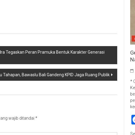
p
re
G
idra Tegaskan Peran Pramuka Bentuk Karakter Generasi
N
u Tahapan, Bawaslu Bali Gandeng KPID Jaga Ruang Publik
* 
Ke
be
pe
ke
ang wajib ditandai
*
Se