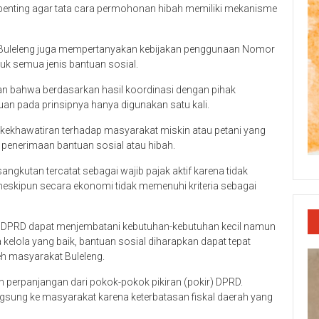
i penting agar tata cara permohonan hibah memiliki mekanisme
Buleleng juga mempertanyakan kebijakan penggunaan Nomor
uk semua jenis bantuan sosial.
an bahwa berdasarkan hasil koordinasi dengan pihak
an pada prinsipnya hanya digunakan satu kali.
ekhawatiran terhadap masyarakat miskin atau petani yang
penerimaan bantuan sosial atau hibah.
ngkutan tercatat sebagai wajib pajak aktif karena tidak
eskipun secara ekonomi tidak memenuhi kriteria sebagai
h, DPRD dapat menjembatani kebutuhan-kebutuhan kecil namun
elola yang baik, bantuan sosial diharapkan dapat tepat
h masyarakat Buleleng.
kan perpanjangan dari pokok-pokok pikiran (pokir) DPRD.
ngsung ke masyarakat karena keterbatasan fiskal daerah yang