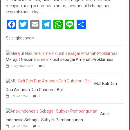
menjadi ruang perjumpaan antara semangat kebangsaan,
kegembiraan rakyat,
Facebook
Twitter
Email
Telegram
WhatsApp
Line
Share
Selengkapnya
Merajut Nasionalisme Inklusif sebagai Amanah Proklamasi
2 Agustus 2026
0
MUI Bali Dan
Dua Amanah Dari Gubernur Bali
28 Juli 2026
0
Anak
Indonesia Sebagai Subyek Pembangunan
24 Juli 2026
0