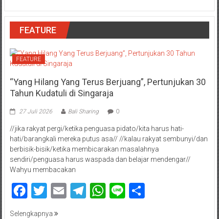
FEATURE
FEATURE
“Yang Hilang Yang Terus Berjuang”, Pertunjukan 30
Tahun Kudatuli di Singaraja
27 Juli 2026
Bali Sharing
0
//jika rakyat pergi/ketika penguasa pidato/kita harus hati-
hati/barangkali mereka putus asa// //kalau rakyat sembunyi/dan
berbisik-bisik/ketika membicarakan masalahnya
sendiri/penguasa harus waspada dan belajar mendengar//
Wahyu membacakan
Facebook
Twitter
Email
Telegram
WhatsApp
Line
Share
Selengkapnya