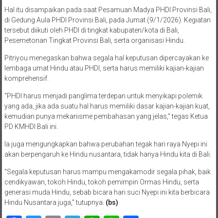
Hal itu disampaikan pada saat Pesamuan Madya PHDI Provinsi Bali,
di Gedung Aula PHDI Provinsi Bali, pada Jumat (9/1/2026). Kegiatan
tersebut diikuti oleh PHDI di tingkat kabupaten/kota di Bali,
Pesemetonan Tingkat Provinsi Bali, serta organisasi Hindu.
Pitriyou menegaskan bahwa segala hal keputusan dipercayakan ke
lembaga umat Hindu atau PHDI, serta harus memiliki kajian-kajian
komprehensif.
“PHDI harus menjadi panglima terdepan untuk menyikapi polemik
yang ada, jika ada suatu hal harus memiliki dasar kajian-kajian kuat,
kemudian punya mekanisme pembahasan yang jelas,” tegas Ketua
PD KMHDI Bali ini.
Ia juga mengungkapkan bahwa perubahan tegak hari raya Nyepi ini
akan berpengaruh ke Hindu nusantara, tidak hanya Hindu kita di Bali.
“Segala keputusan harus mampu mengakamodir segala pihak, baik
cendikyawan, tokoh Hindu, tokoh pemimpin Ormas Hindu, serta
generasi muda Hindu, sebab bicara hari suci Nyepi ini kita berbicara
Hindu Nusantara juga,” tutupnya.
(bs)