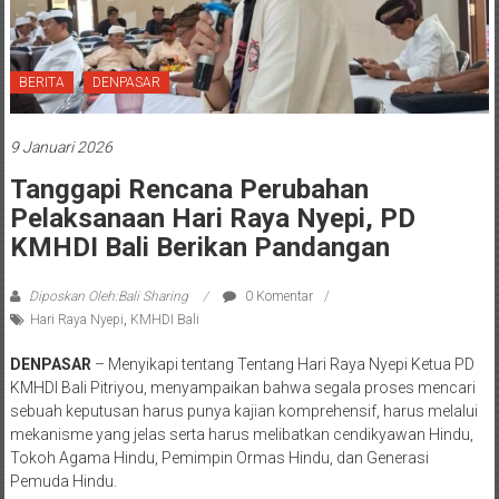
BERITA
DENPASAR
9 Januari 2026
Tanggapi Rencana Perubahan
Pelaksanaan Hari Raya Nyepi, PD
KMHDI Bali Berikan Pandangan
Diposkan Oleh:Bali Sharing
0 Komentar
Hari Raya Nyepi
,
KMHDI Bali
DENPASAR
– Menyikapi tentang Tentang Hari Raya Nyepi Ketua PD
KMHDI Bali Pitriyou, menyampaikan bahwa segala proses mencari
sebuah keputusan harus punya kajian komprehensif, harus melalui
mekanisme yang jelas serta harus melibatkan cendikyawan Hindu,
Tokoh Agama Hindu, Pemimpin Ormas Hindu, dan Generasi
Pemuda Hindu.