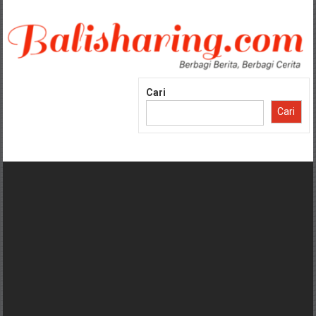
Lompat
ke
konten
Cari
Cari