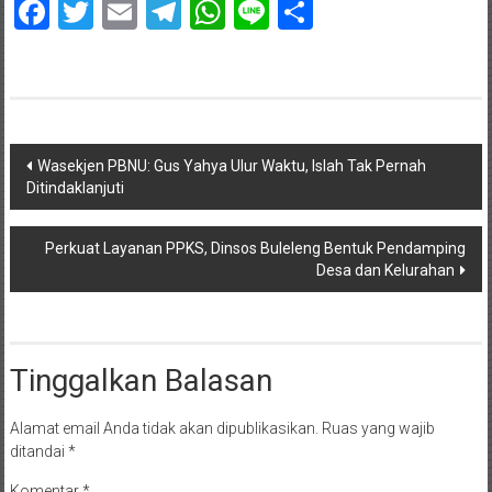
Facebook
Twitter
Email
Telegram
WhatsApp
Line
Share
Navigasi
Wasekjen PBNU: Gus Yahya Ulur Waktu, Islah Tak Pernah
Ditindaklanjuti
pos
Perkuat Layanan PPKS, Dinsos Buleleng Bentuk Pendamping
Desa dan Kelurahan
Tinggalkan Balasan
Alamat email Anda tidak akan dipublikasikan.
Ruas yang wajib
ditandai
*
Komentar
*