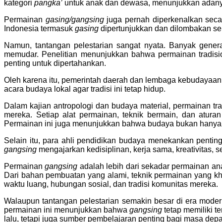
kategori
pangka’
untuk anak dan dewasa, menunjukkan adanya
Permainan
gasing/gangsing
juga pernah diperkenalkan seca
Indonesia termasuk
gasing
dipertunjukkan dan dilombakan seb
Namun, tantangan pelestarian sangat nyata. Banyak genera
memudar. Penelitian menunjukkan bahwa permainan tradisi
penting untuk dipertahankan.
Oleh karena itu, pemerintah daerah dan lembaga kebudayaan 
acara budaya lokal agar tradisi ini tetap hidup.
Dalam kajian antropologi dan budaya material, permainan tra
mereka. Setiap alat permainan, teknik bermain, dan atura
Permainan ini juga menunjukkan bahwa budaya bukan hanya teks
Selain itu, para ahli pendidikan budaya menekankan pentin
gangsing
mengajarkan kedisiplinan, kerja sama, kreativitas, 
Permainan
gangsing
adalah lebih dari sekadar permainan an
Dari bahan pembuatan yang alami, teknik permainan yang kha
waktu luang, hubungan sosial, dan tradisi komunitas mereka.
Walaupun tantangan pelestarian semakin besar di era mod
permainan ini menunjukkan bahwa
gangsing
tetap memiliki 
lalu, tetapi juga sumber pembelajaran penting bagi masa dep