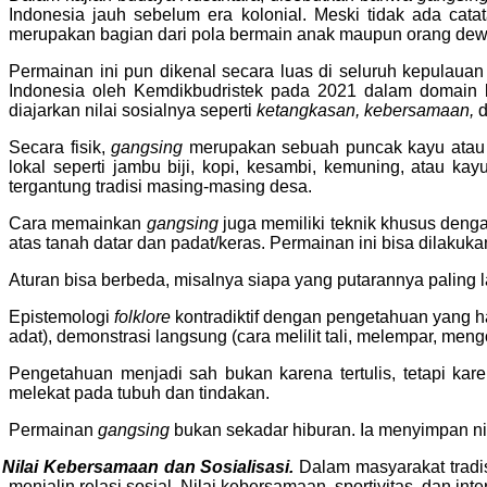
Indonesia jauh sebelum era kolonial. Meski tidak ada cata
merupakan bagian dari pola bermain anak maupun orang dewa
Permainan ini pun dikenal secara luas di seluruh kepulauan
Indonesia oleh Kemdikbud­ristek pada 2021 dalam domain k
diajarkan nilai sosialnya seperti
ketangkasan, kebersamaan,
Secara fisik,
gangsing
merupakan sebuah puncak kayu atau b
lokal seperti jambu biji, kopi, kesambi, kemuning, atau k
tergantung tradisi masing-masing desa.
Cara memainkan
gangsing
juga memiliki teknik khusus dengan
atas tanah datar dan padat/keras. Permainan ini bisa dilakuk
Aturan bisa berbeda, misalnya siapa yang putarannya paling 
Epistemologi
folklore
kontradiktif dengan pengetahuan yang ha
adat), demonstrasi langsung (cara melilit tali, melempar, men
Pengetahuan menjadi sah bukan karena tertulis, tetapi kare
melekat pada tubuh dan tindakan.
Permainan
gangsing
bukan sekadar hiburan. Ia menyimpan ni
.
Nilai Kebersamaan dan Sosialisasi.
Dalam masyarakat tradi
menjalin relasi sosial. Nilai kebersamaan, sportivitas, dan in