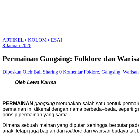
ARTIKEL • KOLOM • ESAI
8 Januari 2026
Permainan Gangsing: Folklore dan Waris
Diposkan Oleh:Bali Sharing
0 Komentar
Foklore
,
Gangsing
,
Warisan
Oleh Lewa Karma
PERMAINAN
gangsing
merupakan salah satu bentuk permain
permainan ini dikenal dengan nama berbeda–beda, seperti
g
prinsip permainan yang sama.
Dimana sebuah mainan yang diputar, sehingga berputar pad
anak, tetapi juga bagian dari
folklore
dan warisan budaya tak be