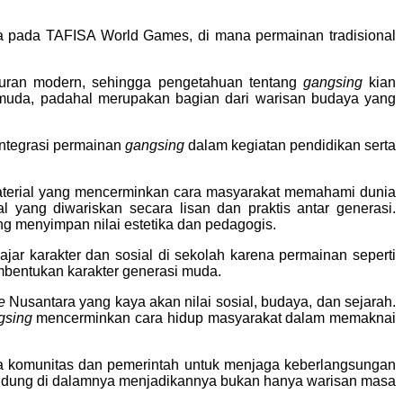
ya pada TAFISA World Games, di mana permainan tradisional
iburan modern, sehingga pengetahuan tentang
gangsing
kian
 muda, padahal merupakan bagian dari warisan budaya yang
integrasi permainan
gangsing
dalam kegiatan pendidikan serta
terial yang mencerminkan cara masyarakat memahami dunia
 yang diwariskan secara lisan dan praktis antar generasi.
ng menyimpan nilai estetika dan pedagogis.
ar karakter dan sosial di sekolah karena permainan seperti
embentukan karakter generasi muda.
e
Nusantara yang kaya akan nilai sosial, budaya, dan sejarah.
gsing
mencerminkan cara hidup masyarakat dalam memaknai
a komunitas dan pemerintah untuk menjaga keberlangsungan
kandung di dalamnya menjadikannya bukan hanya warisan masa