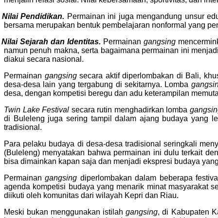
Nilai Pendidikan.
Permainan ini juga mengandung unsur eduka
bersama merupakan bentuk pembelajaran nonformal yang pen
Nilai Sejarah dan Identitas.
Permainan
gangsing
mencermink
namun penuh makna, serta bagaimana permainan ini menjadi b
diakui secara nasional.
Permainan
gangsing
secara aktif diperlombakan di Bali, k
desa-desa lain yang tergabung di sekitarnya. Lomba
gangsi
desa, dengan kompetisi beregu dan adu keterampilan memuta
Twin Lake Festival
secara rutin menghadirkan lomba
gangsin
di Buleleng juga sering tampil dalam ajang budaya yang l
tradisional.
Para pelaku budaya di desa-desa tradisional seringkali m
(Buleleng) menyatakan bahwa permainan ini dulu terkait d
bisa dimainkan kapan saja dan menjadi ekspresi budaya yang
Permainan
gangsing
diperlombakan dalam beberapa festiva
agenda kompetisi budaya yang menarik minat masyarakat se
diikuti oleh komunitas dari wilayah Kepri dan Riau.
Meski bukan menggunakan istilah
gangsing
, di Kabupaten K