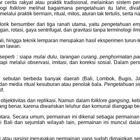
 cerita rakyat atau praktik tradisional, melainkan sistem 
logi
folklore
melihat bagaimana pengetahuan itu lahir, dival
lui praktik bermain, ritual, mitos, aturan tak tertulis, serta n
rik bersumber dari tiga ranah utama, yaitu
pengetahuan emp
tasi, gaya sentrifugal, dan gravitasi tanpa terminologi ilm
ali, hingga teknik lemparan merupakan hasil eksperimen turun-temu
an lawan.
seperti :
siapa mulai dulu, larangan curang, penghormatan p
tapi melalui observasi, imitasi, dan koreksi sosial. Dalam pers
 sebutan berbeda banyak daerah (Bali, Lombok, Bugis, J
an media ritual kesuburan atau penolak bala.
Pengetahuan si
f.
 objektivitas dan replikasi. Namun dalam
folklore
gangsing
, ke
dang benar, karena diwariskan leluhur dan komunal dianggap be
tara. Secara umum, permainan ini dikenal sebagai permainan t
Bali dan sejumlah wilayah lain, permainan ini muncul dalam
g
atau
gasing
merupakan permainan yang sudah dimainkan sej