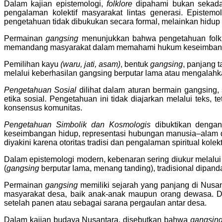
Dalam kajian epistemologi,
folklore
dipahami bukan sekadar
pengalaman kolektif masyarakat lintas generasi. Epistemo
pengetahuan tidak dibukukan secara formal, melainkan hidup mela
Permainan
gangsing
menunjukkan bahwa pengetahuan folklo
memandang masyarakat dalam memahami hukum keseimbangan, ro
Pemilihan kayu
(waru, jati, asam)
, bentuk
gangsing
, panjang t
melalui keberhasilan gangsing berputar lama atau mengalahk
Pengetahuan Sosial
dilihat dalam aturan bermain gangsing, 
etika sosial. Pengetahuan ini tidak diajarkan melalui teks, te
konsensus komunitas.
Pengetahuan Simbolik dan Kosmologis
dibuktikan dengan
keseimbangan hidup, representasi hubungan manusia–alam d
diyakini karena otoritas tradisi dan pengalaman spiritual kolekti
Dalam epistemologi modern, kebenaran sering diukur melalui
(
gangsing
berputar lama, menang tanding), tradisional dipan
Permainan
gangsing
memiliki sejarah yang panjang di Nusan
masyarakat desa, baik anak-anak maupun orang dewasa. Di 
setelah panen atau sebagai sarana pergaulan antar desa.
Dalam kajian budaya Nusantara, disebutkan bahwa
gangsin