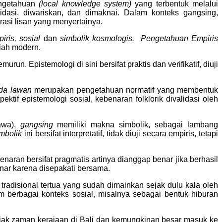
pengetahuan
(local knowledge system)
yang terbentuk melalui
idasi, diwariskan, dan dimaknai. Dalam konteks gangsing,
arasi lisan yang menyertainya.
iris, sosial
dan
simbolik kosmologis.
Pengetahuan Empiris
iah modern.
run. Epistemologi di sini bersifat praktis dan verifikatif, diuji
ada lawan
merupakan pengetahuan normatif yang membentuk
pektif epistemologi sosial, kebenaran folklorik divalidasi oleh
awa),
gangsing
memiliki makna simbolik, sebagai lambang
mbolik
ini bersifat interpretatif, tidak diuji secara empiris, tetapi
benaran bersifat pragmatis artinya dianggap benar jika berhasil
nar karena disepakati bersama.
radisional tertua yang sudah dimainkan sejak dulu kala oleh
 berbagai konteks sosial, misalnya sebagai bentuk hiburan
ak zaman kerajaan di Bali dan kemungkinan besar masuk ke