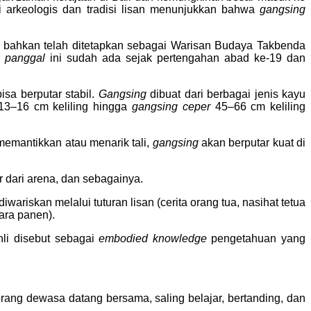
kti arkeologis dan tradisi lisan menunjukkan bahwa
gangsing
bahkan telah ditetapkan sebagai Warisan Budaya Takbenda
n
panggal
ini sudah ada sejak pertengahan abad ke-19 dan
a berputar stabil.
Gangsing
dibuat dari berbagai jenis kayu
l 13–16 cm keliling hingga
gangsing ceper
45–66 cm keliling
memantikkan atau menarik tali,
gangsing
akan berputar kuat di
 dari arena, dan sebagainya.
iwariskan melalui tuturan lisan (cerita orang tua, nasihat tetua
cara panen).
hli disebut sebagai
embodied knowledge
pengetahuan yang
ng dewasa datang bersama, saling belajar, bertanding, dan