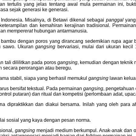
tan tertulis yang jelas tentang awal mula permainan ini, bu
sa sejak generasi ke generasi.
 Indonesia. Misalnya, di Betawi dikenal sebagai
panggal
yang 
eterampilan dan kemahiran kerajinan tradisional. Permaina
dan
mempererat
hubungan antarmanusia.
ambu dengan poros yang dirancang sedemikian rupa agar bis
ayu sawo. Ukuran
gangsing
bervariasi, mulai dari ukuran keci
 tali dililitkan pada poros
gangsing
, kemudian dengan teknik 
an secara perorangan atau beregu.
lama stabil, siapa yang berhasil memukul
gangsing
lawan keluar
rus bersifat tekstual. Pada permainan
gangsing
, pengetahuan d
gontrol putaran) dan ritual dan kompetisi (perlombaan adat, upa
na dipraktikkan dan diakui bersama. Inilah yang oleh para a
lai sosial yang kaya dengan pesan norma.
sional,
gangsing
menjadi medium berkumpul. Anak-anak dan ora
teraksi antargenerasi menjadi bagian dari
folklore
permainan ini.