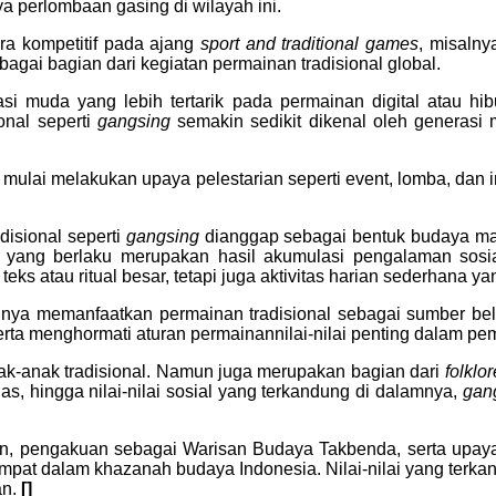
 perlombaan gasing di wilayah ini.
ra kompetitif pada ajang
sport and traditional games
, misaln
agai bagian dari kegiatan permainan tradisional global.
si muda yang lebih tertarik pada permainan digital atau h
onal seperti
gangsing
semakin sedikit dikenal oleh generasi
mulai melakukan upaya pelestarian seperti event, lomba, dan 
disional seperti
gangsing
dianggap sebagai bentuk budaya ma
n yang berlaku merupakan hasil akumulasi pengalaman sosial
 atau ritual besar, tetapi juga aktivitas harian sederhana ya
gnya memanfaatkan permainan tradisional sebagai sumber belaj
serta menghormati aturan permainannilai-nilai penting dalam p
ak-anak tradisional. Namun juga merupakan bagian dari
folklor
s, hingga nilai-nilai sosial yang terkandung di dalamnya,
gan
ern, pengakuan sebagai Warisan Budaya Takbenda, serta upay
tempat dalam khazanah budaya Indonesia. Nilai-nilai yang ter
an.
[]