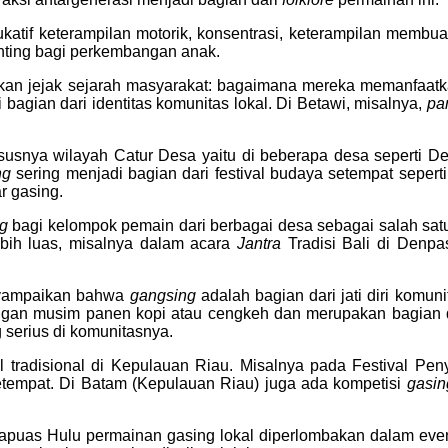
tif keterampilan motorik, konsentrasi, keterampilan membuat
ting bagi perkembangan anak.
an jejak sejarah masyarakat: bagaimana mereka memanfaatk
agian dari identitas komunitas lokal. Di Betawi, misalnya,
pa
hususnya wilayah Catur Desa yaitu di beberapa desa seperti
ng
sering menjadi bagian dari festival budaya setempat sepert
r gasing.
g
bagi kelompok pemain dari berbagai desa sebagai salah satu
ebih luas, misalnya dalam acara
Jantra
Tradisi Bali di Denpa
enyampaikan bahwa
gangsing
adalah bagian dari jati diri komu
engan musim panen kopi atau cengkeh dan merupakan bagian da
 serius di komunitasnya.
l tradisional di Kepulauan Riau. Misalnya pada Festival Pe
tempat. Di Batam (Kepulauan Riau) juga ada kompetisi
gasin
apuas Hulu permainan gasing lokal diperlombakan dalam event