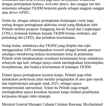
dengan pertunjukan budaya,
welcome dance
, dan sanggar tari dan
sementara sebagian TKBM berperan ganda sebagai anggota sanggar
atau
driver
APWC.
Selain itu, dengan adanya peningkatan kunjungan
cruise
juga
seiring dengan peningkatan akitivitas sosial yang dilakukan oleh
Pelindo melalui program Tanggung Jawab Sosial dan Lingkungan
(TJSL), termasuk bantuan kepada TKBM berupa sembako, alat
pelindung diri (APD), dan pelatihan keselamatan.
Setiap bulan, setidaknya dua TKBM yang disiplin dan rajin
menggunakan APD mendapatkan
reward
sebagai bentuk apresiasi
sekaligus mendorong budaya keselamatan kerja di pelabuhan.
Pelindo telah melaksanakan sosialisasi keselamatan kerja setidaknya
sebanyak tiga kali, sebagai upaya untuk meningkatkan keterampilan,
kesejahteraan, dan budaya keselamatan di kalangan TKBM.
Dalam upaya peningkatan layanan kargo, Pelindo juga telah
melakukan perkerasan jalan melalui pengaspalan di area gate masuk
dan implementasi autogate sejak 2025, sebagai upaya
mempermudah operasional. Selain itu Pelindo juga tengah
meningkatkan upaya kenaikan layanan kargo melalui pendekatan
kerjasama dengan mitra strategis.
Menurut General Manager Cabang Celukan Bawang, Mochammad