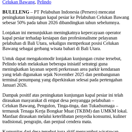
Celukan Bawang
,
Pelindo
BULELENG
– PT Pelabuhan Indonesia (Persero) mencatat
peningkatan kunjungan kapal pesiar ke Pelabuhan Celukan Bawang
sebesar 50% pada tahun 2026 dibandingkan tahun sebelumnya.
Lonjakan ini menunjukkan meningkatnya kepercayaan operator
kapal pesiar terhadap kesiapan dan profesionalisme pelayanan
pelabuhan di Bali Utara, sekaligus memperkuat posisi Celukan
Bawang sebagai gerbang wisata bahari di Bali Utara.
Untuk dapat mengakomodir lonjakan kunjungan cruise tersebut,
Pelindo telah melakukan beberapa inisiatif setrategi guna
meningkatkan layanan seperti perkerasan area parkir kendaraan
yang telah digunakan sejak November 2025 dan pembangunan
terminal penumpang yang diperkirakan selesai pada pertengahan
Januari 2026.
Dampak positif atas peningkatan kunjungan kapal pesiar ini telah
dirasakan masyarakat di empat desa penyangga pelabuhan –
Celukan Bawang, Pengulon, Tinga-tinga, dan Tukadsumaga –
termasuk Tenaga Kerja Bongkar Muat (TKBM) dan UMKM lokal.
Manfaat dirasakan melalui keterlibatan penyedia konsumsi, kuliner
tradisional, pengrajin, dan penjual cendera mata.
Komunitas dari desa tersebut juga aktif menyambut wisatawan