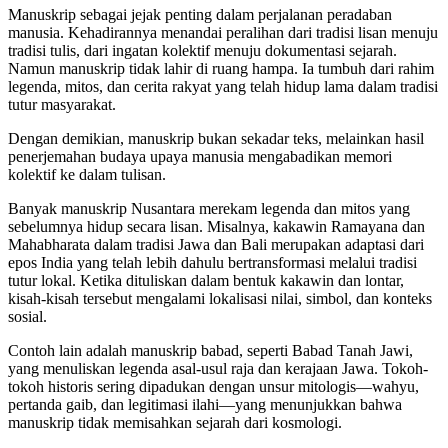
Manuskrip sebagai jejak penting dalam perjalanan peradaban
manusia. Kehadirannya menandai peralihan dari tradisi lisan menuju
tradisi tulis, dari ingatan kolektif menuju dokumentasi sejarah.
Namun manuskrip tidak lahir di ruang hampa. Ia tumbuh dari rahim
legenda, mitos, dan cerita rakyat yang telah hidup lama dalam tradisi
tutur masyarakat.
Dengan demikian, manuskrip bukan sekadar teks, melainkan hasil
penerjemahan budaya upaya manusia mengabadikan memori
kolektif ke dalam tulisan.
Banyak manuskrip Nusantara merekam legenda dan mitos yang
sebelumnya hidup secara lisan. Misalnya, kakawin Ramayana dan
Mahabharata dalam tradisi Jawa dan Bali merupakan adaptasi dari
epos India yang telah lebih dahulu bertransformasi melalui tradisi
tutur lokal. Ketika dituliskan dalam bentuk kakawin dan lontar,
kisah-kisah tersebut mengalami lokalisasi nilai, simbol, dan konteks
sosial.
Contoh lain adalah manuskrip babad, seperti Babad Tanah Jawi,
yang menuliskan legenda asal-usul raja dan kerajaan Jawa. Tokoh-
tokoh historis sering dipadukan dengan unsur mitologis—wahyu,
pertanda gaib, dan legitimasi ilahi—yang menunjukkan bahwa
manuskrip tidak memisahkan sejarah dari kosmologi.