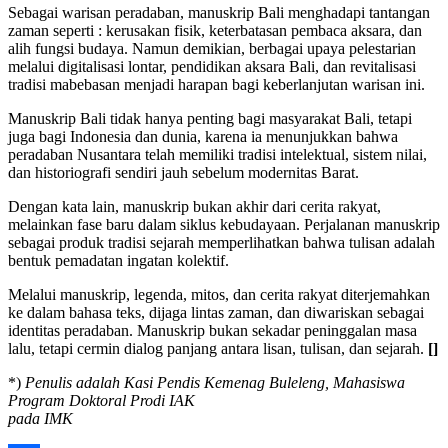
Sebagai warisan peradaban, manuskrip Bali menghadapi tantangan
zaman seperti : kerusakan fisik, keterbatasan pembaca aksara, dan
alih fungsi budaya. Namun demikian, berbagai upaya pelestarian
melalui digitalisasi lontar, pendidikan aksara Bali, dan revitalisasi
tradisi mabebasan menjadi harapan bagi keberlanjutan warisan ini.
Manuskrip Bali tidak hanya penting bagi masyarakat Bali, tetapi
juga bagi Indonesia dan dunia, karena ia menunjukkan bahwa
peradaban Nusantara telah memiliki tradisi intelektual, sistem nilai,
dan historiografi sendiri jauh sebelum modernitas Barat.
Dengan kata lain, manuskrip bukan akhir dari cerita rakyat,
melainkan fase baru dalam siklus kebudayaan. Perjalanan manuskrip
sebagai produk tradisi sejarah memperlihatkan bahwa tulisan adalah
bentuk pemadatan ingatan kolektif.
Melalui manuskrip, legenda, mitos, dan cerita rakyat diterjemahkan
ke dalam bahasa teks, dijaga lintas zaman, dan diwariskan sebagai
identitas peradaban. Manuskrip bukan sekadar peninggalan masa
lalu, tetapi cermin dialog panjang antara lisan, tulisan, dan sejarah.
[]
*)
Penulis adalah Kasi Pendis Kemenag Buleleng, Mahasiswa
Program Doktoral Prodi IAK
pada IMK