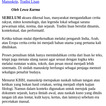
Manuskrip
,
Tradisi Lisan
Oleh Lewa Karma
SEBELUM
aksara dikenal luas, masyarakat mengandalkan cerita
rakyat, mitos kosmologis, dan legenda lokal sebagai sarana
pewarisan nilai, norma, dan sejarah. Tradisi lisan bersifat dinamis,
kontekstual, dan performatif.
Ketika tulisan mulai diperkenalkan melalui pengaruh India, Arab,
atau Eropa cerita-cerita ini menjadi bahan utama yang pertama kali
dituliskan.
Proses penulisan tidak hanya memindahkan cerita dari lisan ke teks,
tetapi juga menata ulang narasi agar sesuai dengan logika teks
melalui runtutan waktu, tokoh, dan pesan moral menjadi lebih
sistematis. Di sinilah manuskrip berfungsi sebagai penjaga memori
sekaligus penafsir budaya.
Menurut KBBI, manuskrip merupakan naskah tulisan tangan atau
ketikan yang bukan hasil cetakan, sering menjadi objek kajian
filologi. Namun dalam konteks digunakan untuk merujuk pada
dokumen sejarah, karya ilmiah awal, atau naskah kuno yang ditulis
tangan (di atas lontar, kulit kayu, kertas, dan lainnya) sebelum era
percetakan massal.