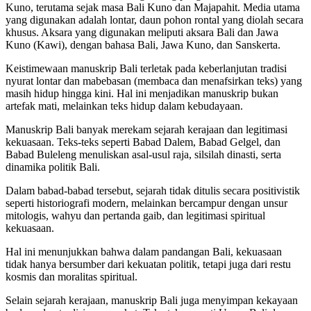
Kuno, terutama sejak masa Bali Kuno dan Majapahit. Media utama
yang digunakan adalah lontar, daun pohon rontal yang diolah secara
khusus. Aksara yang digunakan meliputi aksara Bali dan Jawa
Kuno (Kawi), dengan bahasa Bali, Jawa Kuno, dan Sanskerta.
Keistimewaan manuskrip Bali terletak pada keberlanjutan tradisi
nyurat lontar dan mabebasan (membaca dan menafsirkan teks) yang
masih hidup hingga kini. Hal ini menjadikan manuskrip bukan
artefak mati, melainkan teks hidup dalam kebudayaan.
Manuskrip Bali banyak merekam sejarah kerajaan dan legitimasi
kekuasaan. Teks-teks seperti Babad Dalem, Babad Gelgel, dan
Babad Buleleng menuliskan asal-usul raja, silsilah dinasti, serta
dinamika politik Bali.
Dalam babad-babad tersebut, sejarah tidak ditulis secara positivistik
seperti historiografi modern, melainkan bercampur dengan unsur
mitologis, wahyu dan pertanda gaib, dan legitimasi spiritual
kekuasaan.
Hal ini menunjukkan bahwa dalam pandangan Bali, kekuasaan
tidak hanya bersumber dari kekuatan politik, tetapi juga dari restu
kosmis dan moralitas spiritual.
Selain sejarah kerajaan, manuskrip Bali juga menyimpan kekayaan