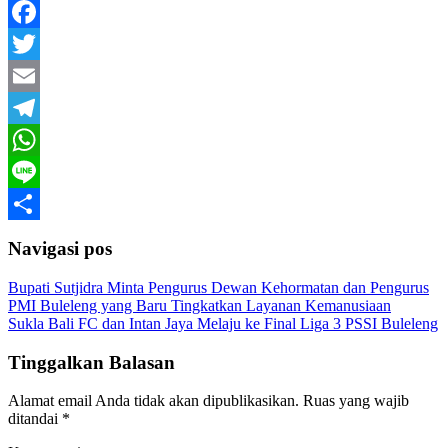
Facebook
Twitter
Email
Telegram
WhatsApp
Line
Share
Navigasi pos
Bupati Sutjidra Minta Pengurus Dewan Kehormatan dan Pengurus
PMI Buleleng yang Baru Tingkatkan Layanan Kemanusiaan
Sukla Bali FC dan Intan Jaya Melaju ke Final Liga 3 PSSI Buleleng
Tinggalkan Balasan
Alamat email Anda tidak akan dipublikasikan.
Ruas yang wajib
ditandai
*