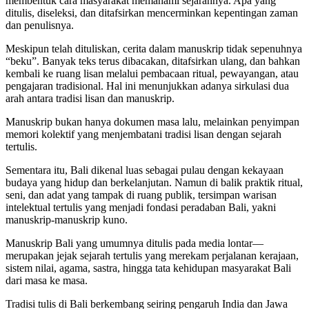
membentuk cara masyarakat memahami sejarahnya. Apa yang
ditulis, diseleksi, dan ditafsirkan mencerminkan kepentingan zaman
dan penulisnya.
Meskipun telah dituliskan, cerita dalam manuskrip tidak sepenuhnya
“beku”. Banyak teks terus dibacakan, ditafsirkan ulang, dan bahkan
kembali ke ruang lisan melalui pembacaan ritual, pewayangan, atau
pengajaran tradisional. Hal ini menunjukkan adanya sirkulasi dua
arah antara tradisi lisan dan manuskrip.
Manuskrip bukan hanya dokumen masa lalu, melainkan penyimpan
memori kolektif yang menjembatani tradisi lisan dengan sejarah
tertulis.
Sementara itu, Bali dikenal luas sebagai pulau dengan kekayaan
budaya yang hidup dan berkelanjutan. Namun di balik praktik ritual,
seni, dan adat yang tampak di ruang publik, tersimpan warisan
intelektual tertulis yang menjadi fondasi peradaban Bali, yakni
manuskrip-manuskrip kuno.
Manuskrip Bali yang umumnya ditulis pada media lontar—
merupakan jejak sejarah tertulis yang merekam perjalanan kerajaan,
sistem nilai, agama, sastra, hingga tata kehidupan masyarakat Bali
dari masa ke masa.
Tradisi tulis di Bali berkembang seiring pengaruh India dan Jawa