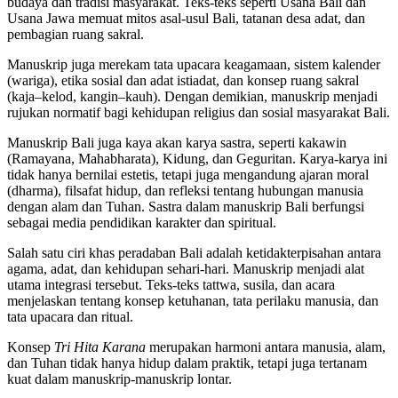
budaya dan tradisi masyarakat. Teks-teks seperti Usana Bali dan
Usana Jawa memuat mitos asal-usul Bali, tatanan desa adat, dan
pembagian ruang sakral.
Manuskrip juga merekam tata upacara keagamaan, sistem kalender
(wariga), etika sosial dan adat istiadat, dan konsep ruang sakral
(kaja–kelod, kangin–kauh). Dengan demikian, manuskrip menjadi
rujukan normatif bagi kehidupan religius dan sosial masyarakat Bali.
Manuskrip Bali juga kaya akan karya sastra, seperti kakawin
(Ramayana, Mahabharata), Kidung, dan Geguritan. Karya-karya ini
tidak hanya bernilai estetis, tetapi juga mengandung ajaran moral
(dharma), filsafat hidup, dan refleksi tentang hubungan manusia
dengan alam dan Tuhan. Sastra dalam manuskrip Bali berfungsi
sebagai media pendidikan karakter dan spiritual.
Salah satu ciri khas peradaban Bali adalah ketidakterpisahan antara
agama, adat, dan kehidupan sehari-hari. Manuskrip menjadi alat
utama integrasi tersebut. Teks-teks tattwa, susila, dan acara
menjelaskan tentang konsep ketuhanan, tata perilaku manusia, dan
tata upacara dan ritual.
Konsep
Tri Hita Karana
merupakan harmoni antara manusia, alam,
dan Tuhan tidak hanya hidup dalam praktik, tetapi juga tertanam
kuat dalam manuskrip-manuskrip lontar.