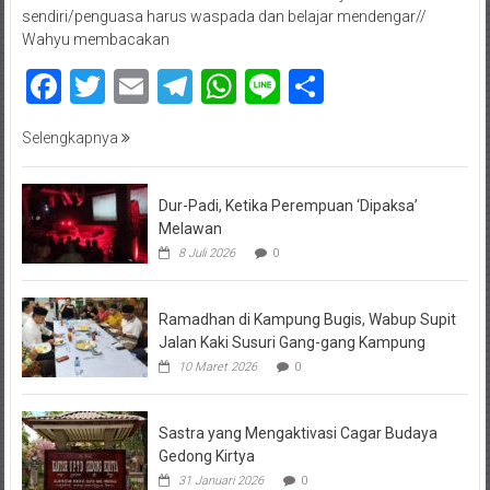
sendiri/penguasa harus waspada dan belajar mendengar//
Wahyu membacakan
Facebook
Twitter
Email
Telegram
WhatsApp
Line
Share
Selengkapnya
Dur-Padi, Ketika Perempuan ‘Dipaksa’
Melawan
8 Juli 2026
0
Ramadhan di Kampung Bugis, Wabup Supit
Jalan Kaki Susuri Gang-gang Kampung
10 Maret 2026
0
Sastra yang Mengaktivasi Cagar Budaya
Gedong Kirtya
31 Januari 2026
0