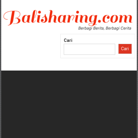
Lompat
ke
konten
Cari
Cari