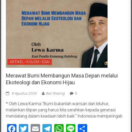
ARTIKEL • KOLOM • ESAI
Merawat Bumi Membangun Masa Depan melalui
Ekoteologi dan Ekonomi Hijau
8 Agustus 2026
Bali Sharing
0
* Oleh Lewa Karma “Bumi bukanlah warisan dari leluhur,
melainkan titipan yang harus kita serahkan kepada generasi
mendatang dalam keadaan lebih baik.” Indonesia memperingati
Facebook
Twitter
Email
Telegram
WhatsApp
Line
Share