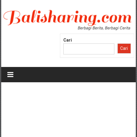
Lompat
ke
konten
Cari
Cari