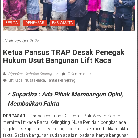
BERITA
DENPASAR
PARIWISATA
27 November 2025
Ketua Pansus TRAP Desak Penegak
Hukum Usut Bangunan Lift Kaca
Diposkan Oleh:Bali Sharing
0 Komentar
Lift Kaca
,
Nusa Penida
,
Pantai Kelingking
* Supartha : Ada Pihak Membangun Opini,
Membalikan Fakta
DENPASAR
– Pasca keputusan Gubernur Bali, Wayan Koster,
meminta lift kaca Pantai Kelingking, Nusa Penida dibongkar, ada
segelintir sikap muncul yang ingin bermanuver membalikan fakta-
fakta. Seolah bangunan sudah ada izin, padahal hanya bangunan