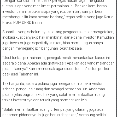
”Dengan kondisi ini mendesak penegak hukum agar mengusut
tuntas, siapa yang menikmati permainan ini. Bahkan kami harap
investor berani terbuka, siapa yang ikut bermain, sampai berani
membangun lift kaca secara bodong,” tegas politisi yang juga Ketua
Fraksi PDIP DPRD Bali ini.
Supartha yang sebalumnya seorang pengacara senior mengatakan,
indikasi kuat banyak pihak menikmati dana-dana investor. Kemudian
juga investor juga seperti diyakinkan, bisa membangun hanya
dengan memegang izin bangunan loket tiket saja.
”Usut tuntas permainan ini, penegak mesti menuntaskan kasus ini
secara pidana. Apakah ada grativikasi? Apakah ada yang melanggar
pidana lainnya? Kami mendesak agar diusut tuntas,” cetus politisi
gaek asal Tabanan ini.
Tak hanya itu, secara pidana juga mengancam pihak investor
sebagai pengguna ruang dan sebagai pemohon izin. Ancaman
pidana jelas bagi pihak-pihak yang salah memanfaatkan ruang,
terkait investornya dan terkait yang memberikan izin.
”Salah memanfaatkan ruang di tempat yang dilarang juga ada
ancaman pidananya. Ini juga harus ditegakan,” sambung politisi