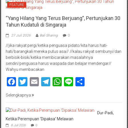
FEATURE
“Yang Hilang Yang Terus Berjuang”, Pertunjukan 30
Tahun Kudatuli di Singaraja
27 Juli 2026
Bali Sharing
0
//jika rakyat pergi/ketika penguasa pidato/kita harus hati-
hati/barangkali mereka putus asa// //kalau rakyat sembunyi/dan
berbisik-bisik/ketika membicarakan masalahnya
sendiri/penguasa harus waspada dan belajar mendengar//
Wahyu membacakan
Facebook
Twitter
Email
Telegram
WhatsApp
Line
Share
Selengkapnya
Dur-Padi,
Ketika Perempuan ‘Dipaksa’ Melawan
8 Juli 2026
0