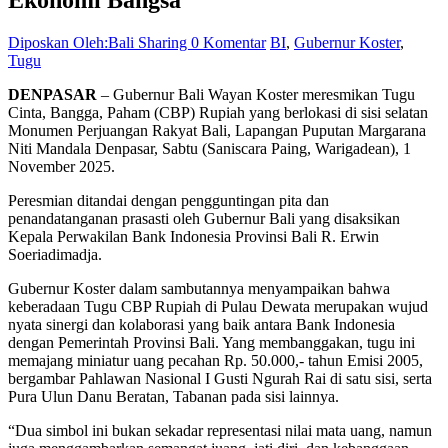
Diposkan Oleh:Bali Sharing
0 Komentar
BI
,
Gubernur Koster
,
Tugu
DENPASAR
– Gubernur Bali Wayan Koster meresmikan Tugu
Cinta, Bangga, Paham (CBP) Rupiah yang berlokasi di sisi selatan
Monumen Perjuangan Rakyat Bali, Lapangan Puputan Margarana
Niti Mandala Denpasar, Sabtu (Saniscara Paing, Warigadean), 1
November 2025.
Peresmian ditandai dengan pengguntingan pita dan
penandatanganan prasasti oleh Gubernur Bali yang disaksikan
Kepala Perwakilan Bank Indonesia Provinsi Bali R. Erwin
Soeriadimadja.
Gubernur Koster dalam sambutannya menyampaikan bahwa
keberadaan Tugu CBP Rupiah di Pulau Dewata merupakan wujud
nyata sinergi dan kolaborasi yang baik antara Bank Indonesia
dengan Pemerintah Provinsi Bali. Yang membanggakan, tugu ini
memajang miniatur uang pecahan Rp. 50.000,- tahun Emisi 2005,
bergambar Pahlawan Nasional I Gusti Ngurah Rai di satu sisi, serta
Pura Ulun Danu Beratan, Tabanan pada sisi lainnya.
“Dua simbol ini bukan sekadar representasi nilai mata uang, namun