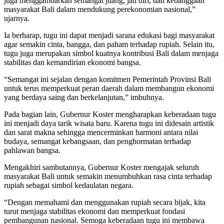
juga menggambarkan semangat juang, jati diri, dan kebanggaan
masyarakat Bali dalam mendukung perekonomian nasional,”
ujarnya.
Ia berharap, tugu ini dapat menjadi sarana edukasi bagi masyarakat
agar semakin cinta, bangga, dan paham terhadap rupiah. Selain itu,
tugu juga merupakan simbol kuatnya kontribusi Bali dalam menjaga
stabilitas dan kemandirian ekonomi bangsa.
“Semangat ini sejalan dengan komitmen Pemerintah Provinsi Bali
untuk terus memperkuat peran daerah dalam membangun ekonomi
yang berdaya saing dan berkelanjutan,” imbuhnya.
Pada bagian lain, Gubernur Koster mengharapkan keberadaan tugu
ini menjadi daya tarik wisata baru. Karena tugu ini didesain artistik
dan sarat makna sehingga mencerminkan harmoni antara nilai
budaya, semangat kebangsaan, dan penghormatan terhadap
pahlawan bangsa.
Mengakhiri sambutannya, Gubernur Koster mengajak seluruh
masyarakat Bali untuk semakin menumbuhkan rasa cinta terhadap
rupiah sebagai simbol kedaulatan negara.
“Dengan memahami dan menggunakan rupiah secara bijak, kita
turut menjaga stabilitas ekonomi dan memperkuat fondasi
pembangunan nasional. Semoga keberadaan tugu ini membawa