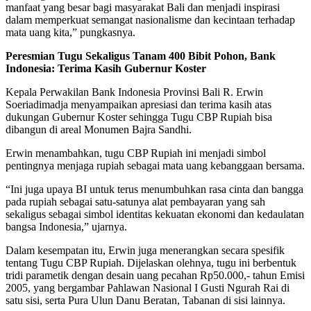
manfaat yang besar bagi masyarakat Bali dan menjadi inspirasi
dalam memperkuat semangat nasionalisme dan kecintaan terhadap
mata uang kita,” pungkasnya.
Peresmian Tugu Sekaligus Tanam 400 Bibit Pohon, Bank
Indonesia: Terima Kasih Gubernur Koster
Kepala Perwakilan Bank Indonesia Provinsi Bali R. Erwin
Soeriadimadja menyampaikan apresiasi dan terima kasih atas
dukungan Gubernur Koster sehingga Tugu CBP Rupiah bisa
dibangun di areal Monumen Bajra Sandhi.
Erwin menambahkan, tugu CBP Rupiah ini menjadi simbol
pentingnya menjaga rupiah sebagai mata uang kebanggaan bersama.
“Ini juga upaya BI untuk terus menumbuhkan rasa cinta dan bangga
pada rupiah sebagai satu-satunya alat pembayaran yang sah
sekaligus sebagai simbol identitas kekuatan ekonomi dan kedaulatan
bangsa Indonesia,” ujarnya.
Dalam kesempatan itu, Erwin juga menerangkan secara spesifik
tentang Tugu CBP Rupiah. Dijelaskan olehnya, tugu ini berbentuk
tridi parametik dengan desain uang pecahan Rp50.000,- tahun Emisi
2005, yang bergambar Pahlawan Nasional I Gusti Ngurah Rai di
satu sisi, serta Pura Ulun Danu Beratan, Tabanan di sisi lainnya.