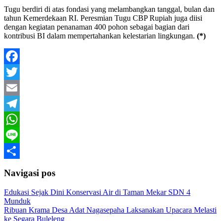
Tugu berdiri di atas fondasi yang melambangkan tanggal, bulan dan
tahun Kemerdekaan RI. Peresmian Tugu CBP Rupiah juga diisi
dengan kegiatan penanaman 400 pohon sebagai bagian dari
kontribusi BI dalam mempertahankan kelestarian lingkungan.
(*)
Facebook
Twitter
Email
Telegram
WhatsApp
Line
Share
Navigasi pos
Edukasi Sejak Dini Konservasi Air di Taman Mekar SDN 4
Munduk
Ribuan Krama Desa Adat Nagasepaha Laksanakan Upacara Melasti
ke Segara Buleleng