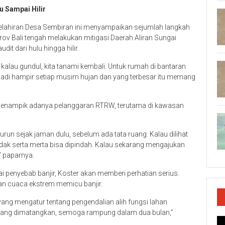
u Sampai Hilir
lahiran Desa Sembiran ini menyampaikan sejumlah langkah
rov Bali tengah melakukan mitigasi Daerah Aliran Sungai
it dari hulu hingga hilir.
 kalau gundul, kita tanami kembali. Untuk rumah di bantaran
terjadi hampir setiap musim hujan dan yang terbesar itu memang
ak menampik adanya pelanggaran RTRW, terutama di kawasan
urun sejak jaman dulu, sebelum ada tata ruang. Kalau dilihat
tidak serta merta bisa dipindah. Kalau sekarang mengajukan
” paparnya.
ai penyebab banjir, Koster akan memberi perhatian serius.
an cuaca ekstrem memicu banjir.
yang mengatur tentang pengendalian alih fungsi lahan
sedang dimatangkan, semoga rampung dalam dua bulan,”