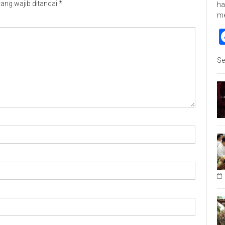
ang wajib ditandai
*
ha
m
Se