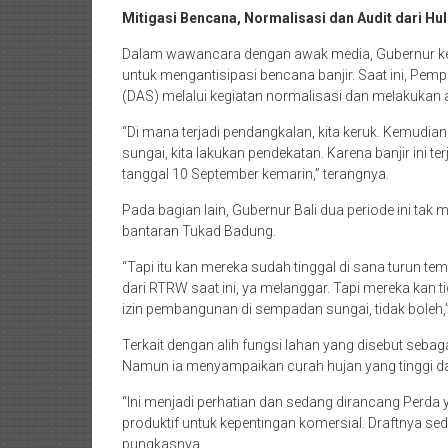
Mitigasi Bencana, Normalisasi dan Audit dari Hul
Dalam wawancara dengan awak media, Gubernur ke
untuk mengantisipasi bencana banjir. Saat ini, Pemp
(DAS) melalui kegiatan normalisasi dan melakukan aud
“Di mana terjadi pendangkalan, kita keruk. Kemudian
sungai, kita lakukan pendekatan. Karena banjir ini 
tanggal 10 September kemarin,” terangnya.
Pada bagian lain, Gubernur Bali dua periode ini t
bantaran Tukad Badung.
“Tapi itu kan mereka sudah tinggal di sana turun tem
dari RTRW saat ini, ya melanggar. Tapi mereka kan 
izin pembangunan di sempadan sungai, tidak boleh,
Terkait dengan alih fungsi lahan yang disebut sebag
Namun ia menyampaikan curah hujan yang tinggi d
“Ini menjadi perhatian dan sedang dirancang Perda 
produktif untuk kepentingan komersial. Draftnya 
pungkasnya.