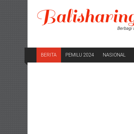
Lompat
ke
konten
BERITA
PEMILU 2024
NASIONAL