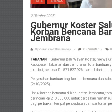
BERITA
TABANAN
2 Oktober 2025
Gubernur Koster Sa
Korban Bencana Ban
Jembrana
Diposkan Oleh:Bali Sharing
0 Komentar
B
TABANAN
– Gubernur Bali, Wayan Koster, menyalu
Kabupaten Tabanan dan Jembrana. Total bantuan ya
tersebut, sebesar Rp 571.827.926 diambil dari dan
Penyerahan bantuan bagi korban bencana dua kabup
(2/10/2025).
Untuk korban bencana di Kabupaten Jembrana, tota
perincian Rp 210.500.000 untuk perbaikan rumah rus
bagi perbaikan tempat peribadatan dan santunan p