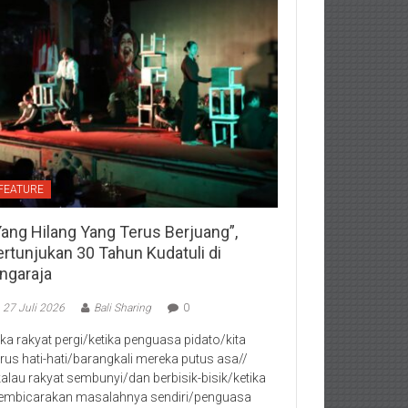
FEATURE
Yang Hilang Yang Terus Berjuang”,
ertunjukan 30 Tahun Kudatuli di
ingaraja
27 Juli 2026
Bali Sharing
0
jika rakyat pergi/ketika penguasa pidato/kita
rus hati-hati/barangkali mereka putus asa//
kalau rakyat sembunyi/dan berbisik-bisik/ketika
mbicarakan masalahnya sendiri/penguasa