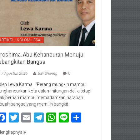
ARTIKEL • KOLOM • ESAI
iroshima, Abu Kehancuran Menuju
ebangkitan Bangsa
7 Agustus 2026
Bali Sharing
0
Oleh Lewa Karma “Perang mungkin mampu
nghancurkan kota dalam hitungan detik, tetapi
dak pernah mampu memadamkan harapan
buah bangsa yang memilih bangkit
Facebook
Twitter
Email
Telegram
WhatsApp
Line
Share
lengkapnya