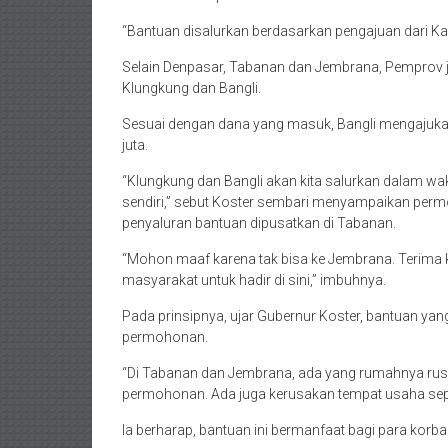
“Bantuan disalurkan berdasarkan pengajuan dari Ka
Selain Denpasar, Tabanan dan Jembrana, Pemprov
Klungkung dan Bangli.
Sesuai dengan dana yang masuk, Bangli mengajuka
juta.
“Klungkung dan Bangli akan kita salurkan dalam w
sendiri,” sebut Koster sembari menyampaikan pe
penyaluran bantuan dipusatkan di Tabanan.
“Mohon maaf karena tak bisa ke Jembrana. Terima 
masyarakat untuk hadir di sini,” imbuhnya.
Pada prinsipnya, ujar Gubernur Koster, bantuan ya
permohonan.
“Di Tabanan dan Jembrana, ada yang rumahnya rusak
permohonan. Ada juga kerusakan tempat usaha sepe
Ia berharap, bantuan ini bermanfaat bagi para kor