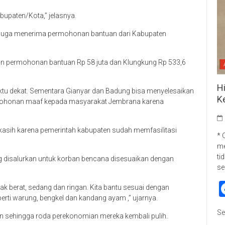
bupaten/Kota,” jelasnya.
 juga menerima permohonan bantuan dari Kabupaten
n permohonan bantuan Rp 58 juta dan Klungkung Rp 533,6
H
aktu dekat. Sementara Gianyar dan Badung bisa menyelesaikan
K
rmohonan maaf kepada masyarakat Jembrana karena
kasih karena pemerintah kabupaten sudah memfasilitasi
* 
me
ti
ng disalurkan untuk korban bencana disesuaikan dengan
se
 berat, sedang dan ringan. Kita bantu sesuai dengan
rti warung, bengkel dan kandang ayam ,” ujarnya.
Se
ban sehingga roda perekonomian mereka kembali pulih.