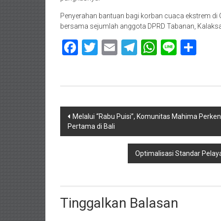
Penyerahan bantuan bagi korban cuaca ekstrem di G
bersama sejumlah anggota DPRD Tabanan, Kalaksa
Facebook
Twitter
Email
Telegram
WhatsAp
Line
Sha
Navigasi
Melalui “Rabu Puisi”, Komunitas Mahima Perkena
Pertama di Bali
pos
Optimalisasi Standar Pelay
Tinggalkan Balasan