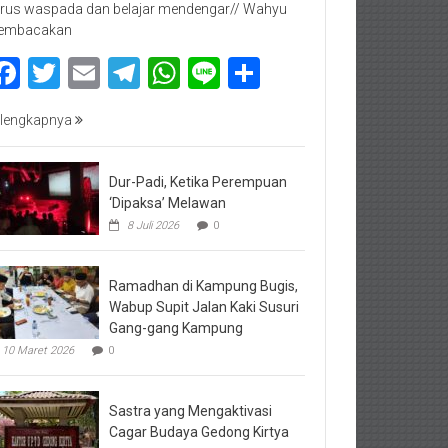
rus waspada dan belajar mendengar// Wahyu
embacakan
Facebook
Twitter
Email
Telegram
WhatsApp
Line
Share
lengkapnya
Dur-Padi, Ketika Perempuan
‘Dipaksa’ Melawan
8 Juli 2026
0
Ramadhan di Kampung Bugis,
Wabup Supit Jalan Kaki Susuri
Gang-gang Kampung
10 Maret 2026
0
Sastra yang Mengaktivasi
Cagar Budaya Gedong Kirtya