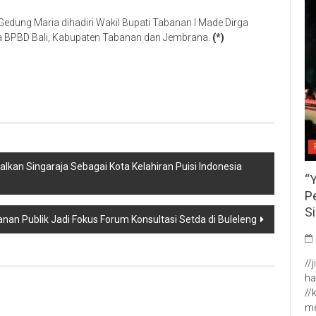
edung Maria dihadiri Wakil Bupati Tabanan I Made Dirga
 BPBD Bali, Kabupaten Tabanan dan Jembrana.
(*)
p
re
lkan Singaraja Sebagai Kota Kelahiran Puisi Indonesia
“
P
S
anan Publik Jadi Fokus Forum Konsultasi Setda di Buleleng
//
ha
//
me