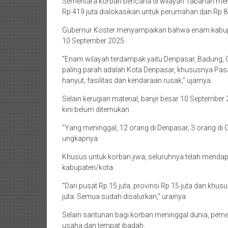
Sementara korban bencana di wilayah Tabanan mempe
Rp 419 juta dialokasikan untuk perumahan dan Rp 85
Gubernur Koster menyampaikan bahwa enam kabupat
10 September 2025.
“Enam wilayah terdampak yaitu Denpasar, Badung,
paling parah adalah Kota Denpasar, khususnya Pa
hanyut, fasilitas dan kendaraan rusak,” ujarnya.
Selain kerugian material, banjir besar 10 September
kini belum ditemukan.
“Yang meninggal, 12 orang di Denpasar, 3 orang di 
ungkapnya.
Khusus untuk korban jiwa, seluruhnya telah mendap
kabupaten/kota.
“Dari pusat Rp 15 juta, provinsi Rp 15 juta dan kh
juta. Semua sudah disalurkan,” urainya.
Selain santunan bagi korban meninggal dunia, pem
usaha dan tempat ibadah.