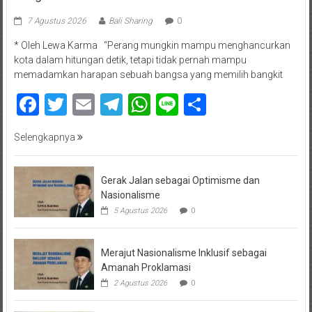
7 Agustus 2026
Bali Sharing
0
* Oleh Lewa Karma “Perang mungkin mampu menghancurkan
kota dalam hitungan detik, tetapi tidak pernah mampu
memadamkan harapan sebuah bangsa yang memilih bangkit
Facebook
Twitter
Email
Telegram
WhatsApp
Line
Share
Selengkapnya
Gerak Jalan sebagai Optimisme dan
Nasionalisme
5 Agustus 2026
0
Merajut Nasionalisme Inklusif sebagai
Amanah Proklamasi
2 Agustus 2026
0