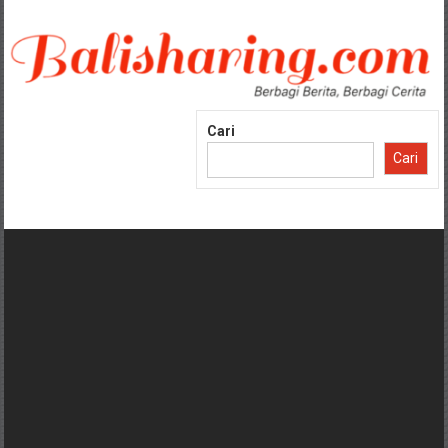
Lompat
ke
konten
Cari
Cari