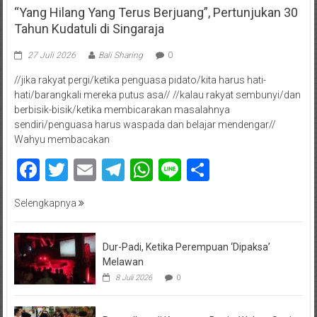
“Yang Hilang Yang Terus Berjuang”, Pertunjukan 30
Tahun Kudatuli di Singaraja
27 Juli 2026
Bali Sharing
0
//jika rakyat pergi/ketika penguasa pidato/kita harus hati-
hati/barangkali mereka putus asa// //kalau rakyat sembunyi/dan
berbisik-bisik/ketika membicarakan masalahnya
sendiri/penguasa harus waspada dan belajar mendengar//
Wahyu membacakan
Facebook
Twitter
Email
Telegram
WhatsApp
Line
Share
Selengkapnya
Dur-Padi, Ketika Perempuan ‘Dipaksa’
Melawan
8 Juli 2026
0