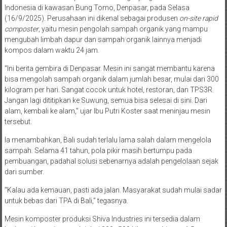
Indonesia di kawasan Bung Tomo, Denpasar, pada Selasa
(16/9/2025). Perusahaan ini dikenal sebagai produsen
on-site rapid
composter
, yaitu mesin pengolah sampah organik yang mampu
mengubah limbah dapur dan sampah organik lainnya menjadi
kompos dalam waktu 24 jam.
“Ini berita gembira di Denpasar. Mesin ini sangat membantu karena
bisa mengolah sampah organik dalam jumlah besar, mulai dari 300
kilogram per hari. Sangat cocok untuk hotel, restoran, dan TPS3R.
Jangan lagi dititipkan ke Suwung, semua bisa selesai di sini. Dari
alam, kembali ke alam,” ujar Ibu Putri Koster saat meninjau mesin
tersebut.
Ia menambahkan, Bali sudah terlalu lama salah dalam mengelola
sampah. Selama 41 tahun, pola pikir masih bertumpu pada
pembuangan, padahal solusi sebenarnya adalah pengelolaan sejak
dari sumber.
“Kalau ada kemauan, pasti ada jalan. Masyarakat sudah mulai sadar
untuk bebas dari TPA di Bali,” tegasnya.
Mesin komposter produksi Shiva Industries ini tersedia dalam