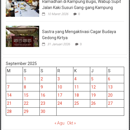
Ramadhan di Kampung Bugis, Wabup Supit
Jalan Kaki Susuri Gang-gang Kampung
10 Maret 2026
0
Sastra yang Mengaktivasi Cagar Budaya
Gedong Kirtya
31 Januari 2026
0
September 2025
M
S
S
R
K
J
S
1
2
3
4
5
6
7
8
9
10
11
12
13
14
15
16
17
18
19
20
21
22
23
24
25
26
27
28
29
30
« Agu
Okt »