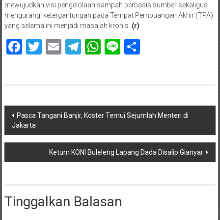
mewujudkan visi pengelolaan sampah berbasis sumber sekaligus
mengurangi ketergantungan pada Tempat Pembuangan Akhir (TPA)
yang selama ini menjadi masalah kronis.
(r)
Facebook
Twitter
Email
Telegram
WhatsApp
Line
Share
Navigasi
Pasca Tangani Banjir, Koster Temui Sejumlah Menteri di
Jakarta
pos
Ketum KONI Buleleng Lapang Dada Disalip Gianyar
Tinggalkan Balasan