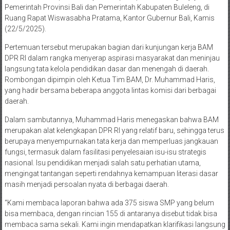
Pemerintah Provinsi Bali dan Pemerintah Kabupaten Buleleng, di
Ruang Rapat Wiswasabha Pratama, Kantor Gubernur Bali, Kamis
(22/5/2025).
Pertemuan tersebut merupakan bagian dari kunjungan kerja BAM
DPR RI dalam rangka menyerap aspirasi masyarakat dan meninjau
langsung tata kelola pendidikan dasar dan menengah di daerah.
Rombongan dipimpin oleh Ketua Tim BAM, Dr. Muhammad Haris,
yang hadir bersama beberapa anggota lintas komisi dari berbagai
daerah.
Dalam sambutannya, Muhammad Haris menegaskan bahwa BAM
merupakan alat kelengkapan DPR RI yang relatif baru, sehingga terus
berupaya menyempurnakan tata kerja dan memperluas jangkauan
fungsi, termasuk dalam fasilitasi penyelesaian isu-isu strategis
nasional. Isu pendidikan menjadi salah satu perhatian utama,
mengingat tantangan seperti rendahnya kemampuan literasi dasar
masih menjadi persoalan nyata di berbagai daerah.
“Kami membaca laporan bahwa ada 375 siswa SMP yang belum
bisa membaca, dengan rincian 155 di antaranya disebut tidak bisa
membaca sama sekali. Kami ingin mendapatkan klarifikasi langsung