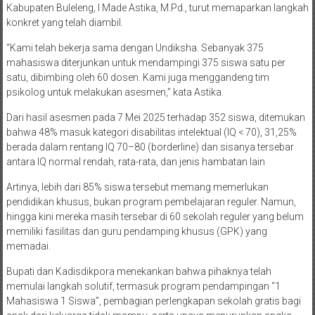
Kabupaten Buleleng, I Made Astika, M.Pd., turut memaparkan langkah
konkret yang telah diambil.
“Kami telah bekerja sama dengan Undiksha. Sebanyak 375
mahasiswa diterjunkan untuk mendampingi 375 siswa satu per
satu, dibimbing oleh 60 dosen. Kami juga menggandeng tim
psikolog untuk melakukan asesmen,” kata Astika.
Dari hasil asesmen pada 7 Mei 2025 terhadap 352 siswa, ditemukan
bahwa 48% masuk kategori disabilitas intelektual (IQ < 70), 31,25%
berada dalam rentang IQ 70–80 (borderline) dan sisanya tersebar
antara IQ normal rendah, rata-rata, dan jenis hambatan lain
Artinya, lebih dari 85% siswa tersebut memang memerlukan
pendidikan khusus, bukan program pembelajaran reguler. Namun,
hingga kini mereka masih tersebar di 60 sekolah reguler yang belum
memiliki fasilitas dan guru pendamping khusus (GPK) yang
memadai.
Bupati dan Kadisdikpora menekankan bahwa pihaknya telah
memulai langkah solutif, termasuk program pendampingan “1
Mahasiswa 1 Siswa”, pembagian perlengkapan sekolah gratis bagi