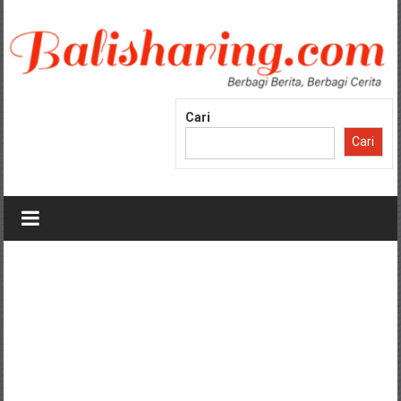
Lompat
ke
konten
Cari
Cari