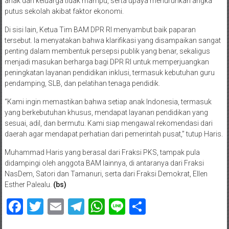
anak dari keluarga tidak mampu, serta upaya menurunkan angka
putus sekolah akibat faktor ekonomi.
Di sisi lain, Ketua Tim BAM DPR RI menyambut baik paparan
tersebut. Ia menyatakan bahwa klarifikasi yang disampaikan sangat
penting dalam membentuk persepsi publik yang benar, sekaligus
menjadi masukan berharga bagi DPR RI untuk memperjuangkan
peningkatan layanan pendidikan inklusi, termasuk kebutuhan guru
pendamping, SLB, dan pelatihan tenaga pendidik.
“Kami ingin memastikan bahwa setiap anak Indonesia, termasuk
yang berkebutuhan khusus, mendapat layanan pendidikan yang
sesuai, adil, dan bermutu. Kami siap mengawal rekomendasi dari
daerah agar mendapat perhatian dari pemerintah pusat,” tutup Haris.
Muhammad Haris yang berasal dari Fraksi PKS, tampak pula
didampingi oleh anggota BAM lainnya, di antaranya dari Fraksi
NasDem, Satori dan Tamanuri, serta dari Fraksi Demokrat, Ellen
Esther Palealu.
(bs)
Facebook
Twitter
Email
Telegram
WhatsApp
Line
Share