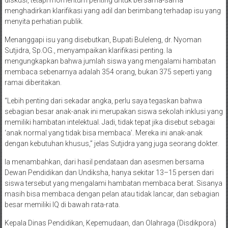
menghadirkan klarifikasi yang adil dan berimbang terhadap isu yang
menyita perhatian publik.
Menanggapi isu yang disebutkan, Bupati Buleleng, dr. Nyoman
Sutjidra, Sp.OG., menyampaikan klarifikasi penting. Ia
mengungkapkan bahwa jumlah siswa yang mengalami hambatan
membaca sebenarnya adalah 354 orang, bukan 375 seperti yang
ramai diberitakan.
“Lebih penting dari sekadar angka, perlu saya tegaskan bahwa
sebagian besar anak-anak ini merupakan siswa sekolah inklusi yang
memiliki hambatan intelektual. Jadi, tidak tepat jika disebut sebagai
‘anak normal yang tidak bisa membaca’. Mereka ini anak-anak
dengan kebutuhan khusus,” jelas Sutjidra yang juga seorang dokter.
Ia menambahkan, dari hasil pendataan dan asesmen bersama
Dewan Pendidikan dan Undiksha, hanya sekitar 13–15 persen dari
siswa tersebut yang mengalami hambatan membaca berat. Sisanya
masih bisa membaca dengan pelan atau tidak lancar, dan sebagian
besar memiliki IQ di bawah rata-rata.
Kepala Dinas Pendidikan, Kepemudaan, dan Olahraga (Disdikpora)