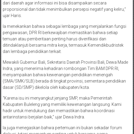
dari daerah agar informasi ini bisa disampaikan secara
proporsional dan tidak menimbulkan persepsi negatif yang keliru,”
ujar Haris.
Ia menekankan bahwa sebagai lembaga yang menjalankan fungsi
pengawasan, DPR RI berkewajiban memastikan bahwa setiap
temuan atau pemberitaan penting harus diverifikasi dan
ditindaklanjuti bersama mitra kerja, termasuk Kemendikbudristek
dan lembaga pendidikan terkait.
Mewakili Gubernur Bali, Sekretaris Daerah Provinsi Bali, Dewa Made
Indra, yang menerima kehadiran rombongan Tim BAM DPR RI,
menyampaikan bahwa kewenangan pendidikan menengah
(SMA/SMK/SLB) berada di tingkat provinsi, sementara pendidikan
dasar (SD/SMP) dikelola oleh kabupaten/kota.
“Karena isu ini menyangkut jenjang SMP, maka Pemerintah
Kabupaten Buleleng yang memiliki kewenangan langsung. Kami
hadir untuk mendukung dan memastikan bahwa koordinasi
antarinstansi berjalan baik,” ujar Dewa Indra.
Ia juga menegaskan bahwa pertemuan ini bukan sekadar forum
diskusi, tetapi momentum penting untuk bersama-sama