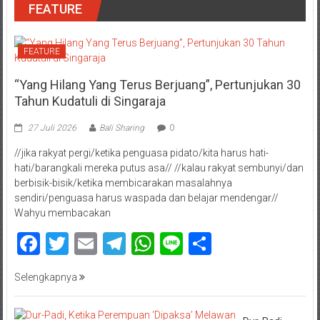
FEATURE
FEATURE
“Yang Hilang Yang Terus Berjuang”, Pertunjukan 30
Tahun Kudatuli di Singaraja
27 Juli 2026
Bali Sharing
0
//jika rakyat pergi/ketika penguasa pidato/kita harus hati-
hati/barangkali mereka putus asa// //kalau rakyat sembunyi/dan
berbisik-bisik/ketika membicarakan masalahnya
sendiri/penguasa harus waspada dan belajar mendengar//
Wahyu membacakan
Facebook
Twitter
Email
Telegram
WhatsApp
Line
Share
Selengkapnya