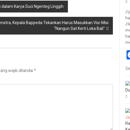
dalam Karya Suci Ngenteg Linggih
//
ha
nstra, Kepala Bappeda Tekankan Harus Masukkan Visi-Misi
//
“Nangun Sat Kerti Loka Bali”
me
ha
m
Se
ang wajib ditandai
*
Du
Ra
Ka