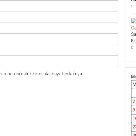
Sa
Ki
ramban ini untuk komentar saya berikutnya.
Ma
2
9
1
2
3