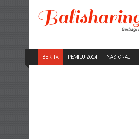
Lompat
ke
konten
BERITA
PEMILU 2024
NASIONAL