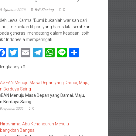
8 Agustus 2026
Bali Sharing
0
Oleh Lewa Karma “Bumi bukanlah warisan dari
luhur, melainkan titipan yang harus kita serahkan
pada generasi mendatang dalam keadaan lebih
ik.” Indonesia memperingati
Facebook
Twitter
Email
Telegram
WhatsApp
Line
Share
lengkapnya
EAN Menuju Masa Depan yang Damai, Maju,
n Berdaya Saing
8 Agustus 2026
0