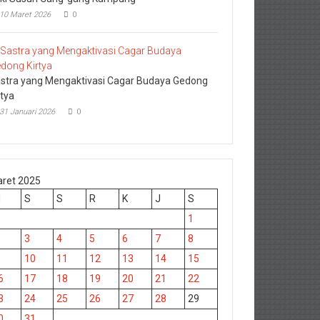
10 Maret 2026
0
stra yang Mengaktivasi Cagar Budaya Gedong
rtya
31 Januari 2026
0
ret 2025
M
S
S
R
K
J
S
1
3
4
5
6
7
8
10
11
12
13
14
15
6
17
18
19
20
21
22
3
24
25
26
27
28
29
0
31