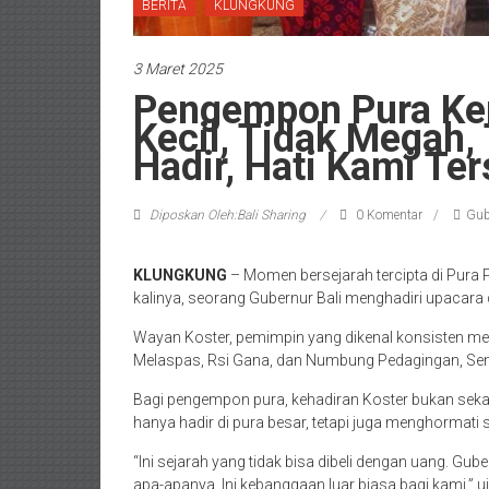
BERITA
KLUNGKUNG
3 Maret 2025
Pengempon Pura Ke
Kecil, Tidak Megah,
Hadir, Hati Kami Te
Diposkan Oleh:Bali Sharing
0 Komentar
Gub
KLUNGKUNG
– Momen bersejarah tercipta di Pura
kalinya, seorang Gubernur Bali menghadiri upacara di
Wayan Koster, pemimpin yang dikenal konsisten me
Melaspas, Rsi Gana, dan Numbung Pedagingan, Sen
Bagi pengempon pura, kehadiran Koster bukan seka
hanya hadir di pura besar, tetapi juga menghormati s
“Ini sejarah yang tidak bisa dibeli dengan uang. Gube
apa-apanya. Ini kebanggaan luar biasa bagi kami,