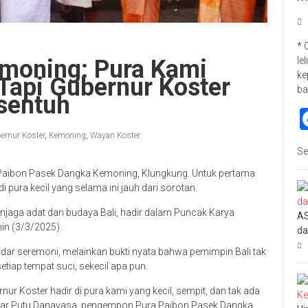
* 
moning: Pura Kami
le
ke
 Tapi Gubernur Koster
ba
rsentuh
ernur Koster
,
Kemoning
,
Wayan Koster
Se
 Paibon Pasek Dangka Kemoning, Klungkung. Untuk pertama
 pura kecil yang selama ini jauh dari sorotan.
njaga adat dan budaya Bali, hadir dalam Puncak Karya
AS
in (3/3/2025).
da
dar seremoni, melainkan bukti nyata bahwa pemimpin Bali tak
etiap tempat suci, sekecil apa pun.
rnur Koster hadir di pura kami yang kecil, sempit, dan tak ada
” ujar Putu Danayasa, pengempon Pura Paibon Pasek Dangka