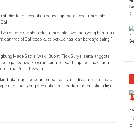
Hi
Ba
simbolis. Ia menegaskan bahwa upacara seperti ini adalah
Bali.
ali secara sekala-niskala. Ini adalah warisan yang harus kita
dan tradisi Bali tetap kuat, berkualitas, dan berdaya saing,”
Ge
ngkung Made Satria, Wakil Bupati Tjok Surya, serta anggota
ertegas bahwa kepemimpinan di Bali tetap berpihak pada
roh utama Pulau Dewata.
ni bukan lagi sekadar tempat suci yang dilestarikan secara
h kepemimpinan yang mengakar kuat pada kearifan lokal.
(bs)
p
re
“
P
S