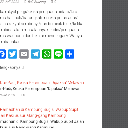
27 Juli 2026
Bali Sharing
0
jika rakyat pergi/ketika penguasa pidato/kita
rus hati-hati/barangkali mereka putus asa//
kalau rakyat sembunyi/dan berbisik-bisik/ketika
mbicarakan masalahnya sendiri/penguasa
rus waspada dan belajar mendengar// Wahyu
embacakan
Facebook
Twitter
Email
Telegram
WhatsApp
Line
Share
lengkapnya
r-Padi, Ketika Perempuan ‘Dipaksa’ Melawan
8 Juli 2026
0
madhan di Kampung Bugis, Wabup Supit Jalan
ki Susuri Gang-gang Kampung