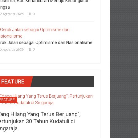
roshima, Abu Kehancuran Menuju Kebangkitan
ngsa
7 Agustus 2026
0
rak Jalan sebagai Optimisme dan Nasionalisme
5 Agustus 2026
0
FEATURE
FEATURE
Yang Hilang Yang Terus Berjuang”,
ertunjukan 30 Tahun Kudatuli di
ingaraja