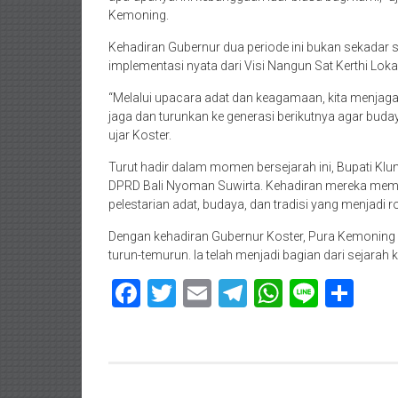
Kemoning.
Kehadiran Gubernur dua periode ini bukan sekadar 
implementasi nyata dari Visi Nangun Sat Kerthi Loka 
“Melalui upacara adat dan keagamaan, kita menjaga B
jaga dan turunkan ke generasi berikutnya agar budaya 
ujar Koster.
Turut hadir dalam momen bersejarah ini, Bupati Klu
DPRD Bali Nyoman Suwirta. Kehadiran mereka memp
pelestarian adat, budaya, dan tradisi yang menjadi 
Dengan kehadiran Gubernur Koster, Pura Kemoning ki
turun-temurun. Ia telah menjadi bagian dari sejara
Facebook
Twitter
Email
Telegram
WhatsAp
Line
Sha