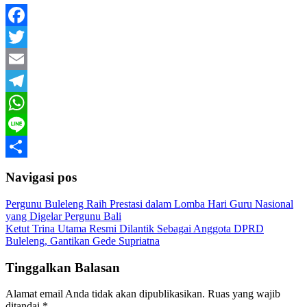
Facebook
Twitter
Email
Telegram
WhatsApp
Line
Share
Navigasi pos
Pergunu Buleleng Raih Prestasi dalam Lomba Hari Guru Nasional
yang Digelar Pergunu Bali
Ketut Trina Utama Resmi Dilantik Sebagai Anggota DPRD
Buleleng, Gantikan Gede Supriatna
Tinggalkan Balasan
Alamat email Anda tidak akan dipublikasikan.
Ruas yang wajib
ditandai
*