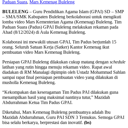
Paduan Suara
,
Mars Kemenag Buleleng
BULELENG
– Guru Pendidikan Agama Islam (GPAI) SD – SMP
– SMA/SMK Kabupaten Buleleng berkolaborasi untuk mengikuti
lomba video Mars Kementerian Agama (Kemenag) Buleleng. Tim
Paduan Suara (Padus) GPAI Buleleng melakukan rekaman pada
Ahad (8/12/2024) di Aula Kemenag Buleleng.
Kolaborasi ini mewakili utusan GPAI, Tim Padus berjumlah 15
orang. Seluruh Satuan Kerja (Satker) Kantor Kemenag ikut
pembuatan video Mars Kemenag Buleleng.
Persiapan GPAI Buleleng dilakukan cukup matang dengan
schedule
latihan yang rutin hingga menuju rekaman video. Rapat awal
diadakan di RM Manalagi dipimpin oleh Ustadz Mohammad Sahlan
sampai rapat final persiapan pembuatan video yang dilakukan di
musholla Kemenag Buleleng.
“Kekompakan dan keseragaman Tim Padus PAI dilakukan guna
menampilkan hasil yang maksimal nantinya tutur,” Mazidah
Abdurrahman Ketua Tim Padus GPAI.
Diketahui, Mars Kemenag Buleleng pembuatnya adalah Ibu
Mazidah Abdurrahman, Guru PAI SDN 3 Temukus. Semoga GPAI
bisa selalu berkarya, berprestasi dan inovatif.
(bs)